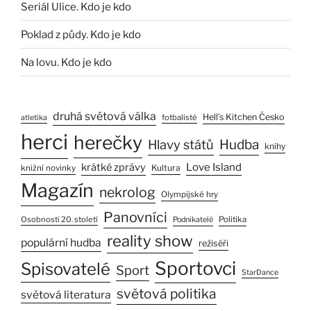
Seriál Ulice. Kdo je kdo
Poklad z půdy. Kdo je kdo
Na lovu. Kdo je kdo
druhá světová válka
Hell’s Kitchen Česko
fotbalisté
atletika
herci
herečky
Hlavy států
Hudba
knihy
Love Island
krátké zprávy
Kultura
knižní novinky
Magazín
nekrolog
Olympijské hry
Panovníci
Osobnosti 20. století
Politika
Podnikatelé
reality show
populární hudba
režiséři
Sportovci
Spisovatelé
Sport
StarDance
světová politika
světová literatura