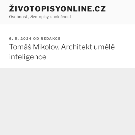
Přejít
ŽIVOTOPISYONLINE.CZ
k
Osobnosti, životopisy, společnost
obsahu
webu
PUBLIKOVÁNO
6. 5. 2024
OD
REDAKCE
Tomáš Mikolov. Architekt umělé
inteligence