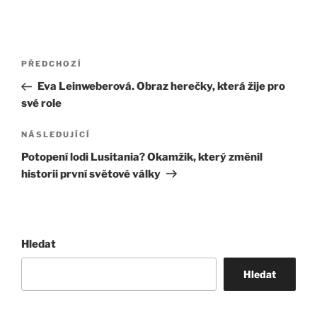
Navigace
Předchozí
PŘEDCHOZÍ
pro
příspěvek
Eva Leinweberová. Obraz herečky, která žije pro
příspěvek
své role
Následující
NÁSLEDUJÍCÍ
příspěvek
Potopení lodi Lusitania? Okamžik, který změnil
historii první světové války
Hledat
Hledat