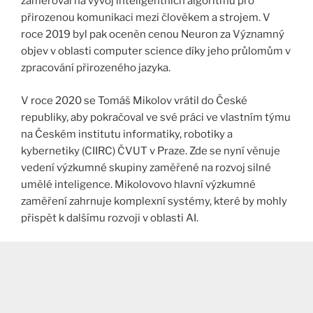
zaměřoval na vývoj inteligentních algoritmů pro
přirozenou komunikaci mezi člověkem a strojem. V
roce 2019 byl pak oceněn cenou Neuron za Významný
objev v oblasti computer science díky jeho průlomům v
zpracování přirozeného jazyka​.
V roce 2020 se Tomáš Mikolov vrátil do České
republiky, aby pokračoval ve své práci ve vlastním týmu
na Českém institutu informatiky, robotiky a
kybernetiky (CIIRC) ČVUT v Praze. Zde se nyní věnuje
vedení výzkumné skupiny zaměřené na rozvoj silné
umělé inteligence. Mikolovovo hlavní výzkumné
zaměření zahrnuje komplexní systémy, které by mohly
přispět k dalšímu rozvoji v oblasti AI​.