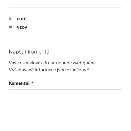
RUBRIKY
LIDÉ
ŠTÍTKY
VĚDA
Napsat komentář
Vaše e-mailová adresa nebude zveřejněna.
Vyžadované informace jsou označeny
*
Komentář
*