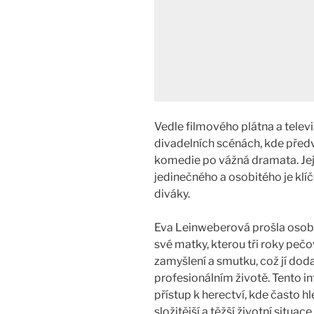
Vedle filmového plátna a televi
divadelních scénách, kde před
komedie po vážná dramata. Jej
jedinečného a osobitého je klí
diváky​.
Eva Leinweberová prošla osobn
své matky, kterou tři roky peč
zamyšlení a smutku, což jí dod
profesionálním životě. Tento inte
přístup k herectví, kde často h
složitější a těžší životní situace​.