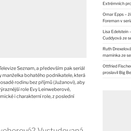
Extrémních pro
Omar Epps – živ
Foreman v seri
Lisa Edelstein 
Cuddyová ze se
Ruth Drexelová
maminka ze ser
Ottfried Fische
Televize Seznam, a především pak seriál
proslavil Big B
y manželka bohatého podnikatele, která
 osadě rodinu bez příjmů (Južanovi), aby
jvýraznější role Evy Leinweberové,
mické i charakterní role, z poslední
nweberové? Vystudovaná