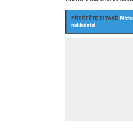
PŘEČTĚTE SI TAKÉ
Micha
nakladatel