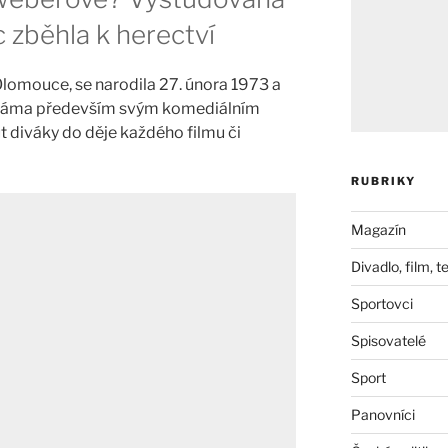
zběhla k herectví
lomouce, se narodila 27. února 1973 a
 známa především svým komediálním
 diváky do děje každého filmu či
RUBRIKY
Magazín
Divadlo, film, t
Sportovci
Spisovatelé
Sport
Panovníci