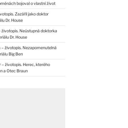
měnách bojoval o vlastní život
otopis. Zazářil jako doktor
álu Dr. House
– životopis. Neústupná doktorka
riálu Dr. House
 – životopis. Nezapomenutelná
iálu Big Ben
r – životopis. Herec, kterého
en a Otec Braun