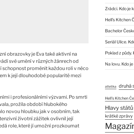
Zrádci. Kdo je 
Hell’s Kitchen 
Bachelor Česk
Seriál Ulice. Kd
Poklad z půdy. 
zní obrazovky je Eva také aktivní na
vádí své umění v různých žánrech od
Na lovu. Kdo je
í schopnost proměnit každou roli v něco
čem k její dlouhodobé popularitě mezi
druhá 
atletika
ími i profesionálními výzvami. Po smrti
Hell’s Kitchen Č
ovala, prožila období hlubokého
Hlavy států
alo novou hloubku jak v osobním, tak
krátké zprávy
nzivní životní zážitek ovlivnil její
Magazí
ledá role, které jí umožní prozkoumat