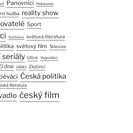
Panovníci
etí
Podnikatelé
reality show
rní hudba
sovatelé
Sport
ci
světová literatura
StarDance
litika
světový film
Televize
 seriály
Ulice
Vojevůdci
čí dne
Zločinci
vědci
Česká politika
pěváci
eská literatura
český film
vadlo