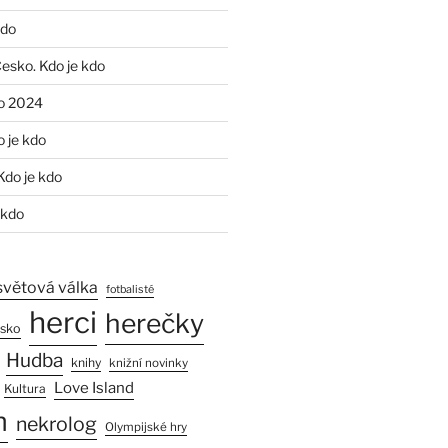
kdo
Česko. Kdo je kdo
o 2024
o je kdo
Kdo je kdo
 kdo
světová válka
fotbalisté
herci
herečky
esko
Hudba
knihy
knižní novinky
Love Island
Kultura
n
nekrolog
Olympijské hry