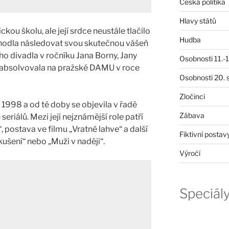
Česká politika
Hlavy států
u školu, ale její srdce neustále tlačilo
Hudba
zhodla následovat svou skutečnou vášeň​
ího divadla v ročníku Jana Borny, Jany
Osobnosti 11.-19
 absolvovala na pražské DAMU v roce
Osobnosti 20. s
Zločinci
 1998 a od té doby se objevila v řadě
Zábava
eriálů. Mezi její nejznámější role patří
“, postava ve filmu „Vratné lahve“ a další
Fiktivní postav
ušení“ nebo „Muži v naději“​.
Výročí
Speciál