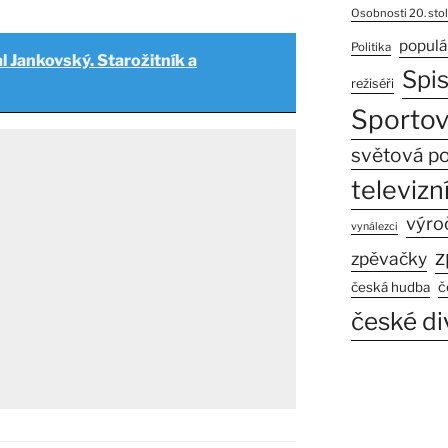
Osobnosti 20. stol
populá
Politika
l Jankovský. Starožitník a
Spi
režiséři
Sportov
světová po
televizní
výro
vynálezci
z
zpěvačky
č
česká hudba
české di