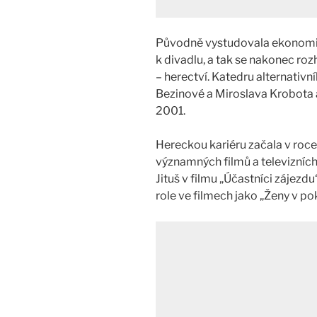
Původně vystudovala ekonomicko
k divadlu, a tak se nakonec ro
– herectví. Katedru alternativn
Bezinové a Miroslava Krobota
2001.
Hereckou kariéru začala v roce
významných filmů a televizních s
Jituš v filmu „Účastníci zájezdu
role ve filmech jako „Ženy v pok