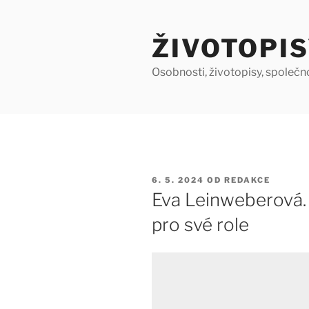
Přejít
k
ŽIVOTOPIS
obsahu
webu
Osobnosti, životopisy, společn
PUBLIKOVÁNO
6. 5. 2024
OD
REDAKCE
Eva Leinweberová. 
pro své role