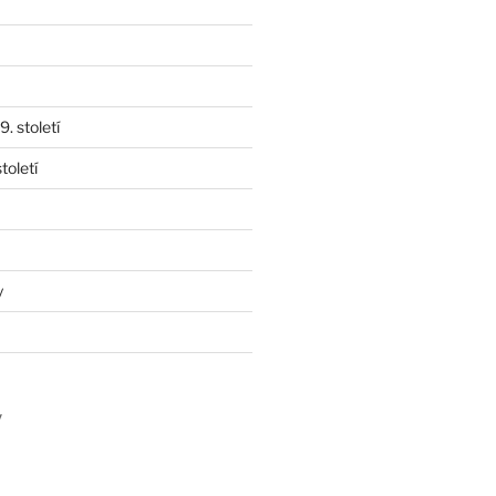
. století
toletí
y
y