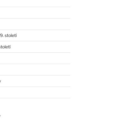
. století
toletí
y
y