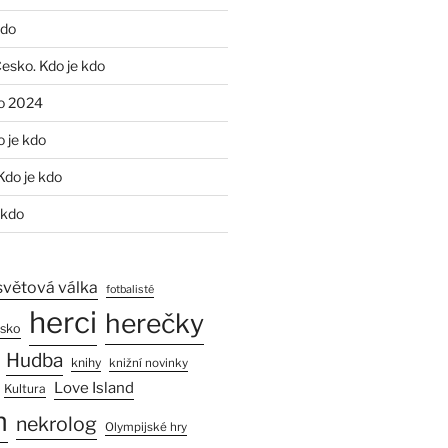
kdo
Česko. Kdo je kdo
o 2024
o je kdo
Kdo je kdo
 kdo
světová válka
fotbalisté
herci
herečky
esko
Hudba
knihy
knižní novinky
Love Island
Kultura
n
nekrolog
Olympijské hry