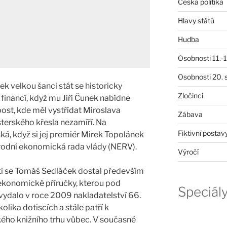
Česká politika
Hlavy států
Hudba
Osobnosti 11.-19
Osobnosti 20. s
 velkou šanci stát se historicky
Zločinci
inancí, když mu Jiří Čunek nabídne
ost, kde měl vystřídat Miroslava
Zábava
terského křesla nezamíří. Na
Fiktivní postav
ká, když si jej premiér Mirek Topolánek
rodní ekonomická rada vlády (NERV).
Výročí
ti se Tomáš Sedláček dostal především
 ekonomické příručky, kterou pod
Speciál
ydalo v roce 2009 nakladatelství 66.
olika dotiscích a stále patří k
ého knižního trhu vůbec. V současné