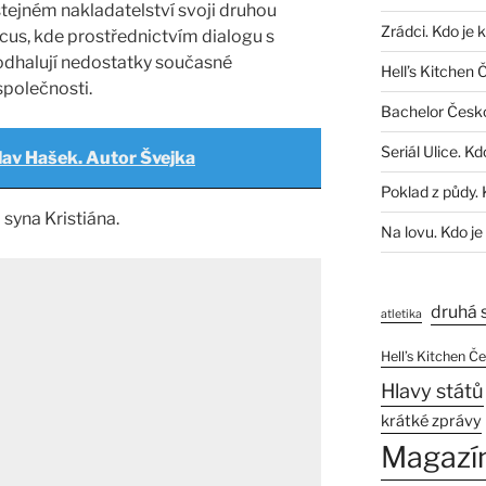
tejném nakladatelství svoji druhou
Zrádci. Kdo je 
s, kde prostřednictvím dialogu s
halují nedostatky současné
Hell’s Kitchen 
polečnosti.
Bachelor Česk
Seriál Ulice. Kd
lav Hašek. Autor Švejka
Poklad z půdy. 
syna Kristiána.
Na lovu. Kdo je
druhá 
atletika
Hell’s Kitchen Č
Hlavy států
krátké zprávy
Magazí