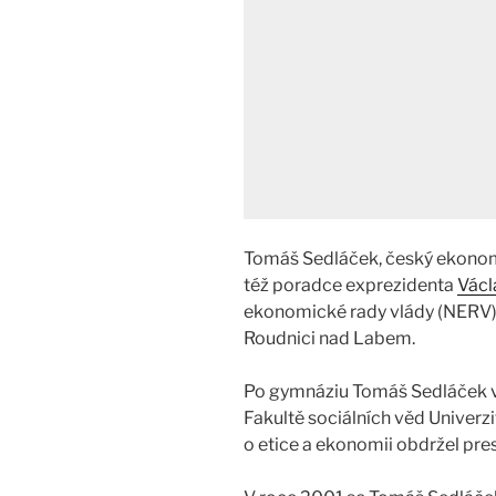
Tomáš Sedláček, český ekonom
též poradce exprezidenta
Václ
ekonomické rady vlády (NERV). 
Roudnici nad Labem.
Po gymnáziu Tomáš Sedláček v
Fakultě sociálních věd Univerz
o etice a ekonomii obdržel pre