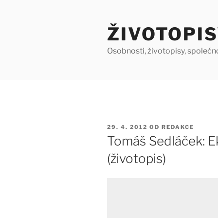
Přejít
k
ŽIVOTOPIS
obsahu
webu
Osobnosti, životopisy, společn
PUBLIKOVÁNO
29. 4. 2012
OD
REDAKCE
Tomáš Sedláček: E
(životopis)