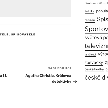
Osobnosti 20. stol
populá
Politika
Spi
režiséři
Sportov
TELÉ
,
SPISOVATELÉ
světová po
É
televizní
výro
vynálezci
z
zpěvačky
NÁSLEDUJÍCÍ
Následující
č
česká hudba
příspěvek
 i J.
Agatha Christie. Královna
české di
detektivky