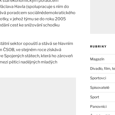
ek stal ekonomickým poradcem
Václava Havla (spolupracuje s ním do
stává poradcem sociálnědemokratického
otky, v jehož týmu se do roku 2005
edání cest ke snižování schodku
átní sektor opouští a stává se hlavním
RUBRIKY
ČSOB, ve stejném roce získává
ve Spojených státech, která ho zároveň
Magazín
 mezi pětici nadějných mladých
Divadlo, film, t
Sportovci
Spisovatelé
Sport
Panovníci