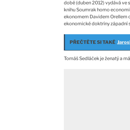
době (duben 2012) vydává ve s
knihu Soumrak homo economicu
ekonomem Davidem Orellem od
ekonomické doktríny západní s
PŘEČTĚTE SI TAKÉ
Jaros
Tomáš Sedláček je ženatý a má 