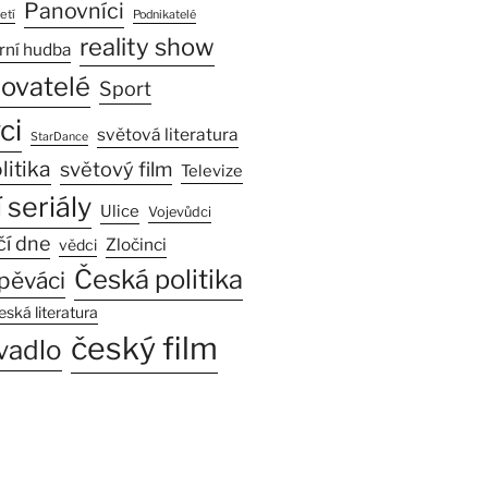
Panovníci
etí
Podnikatelé
reality show
rní hudba
sovatelé
Sport
ci
světová literatura
StarDance
litika
světový film
Televize
 seriály
Ulice
Vojevůdci
čí dne
Zločinci
vědci
Česká politika
pěváci
eská literatura
český film
vadlo