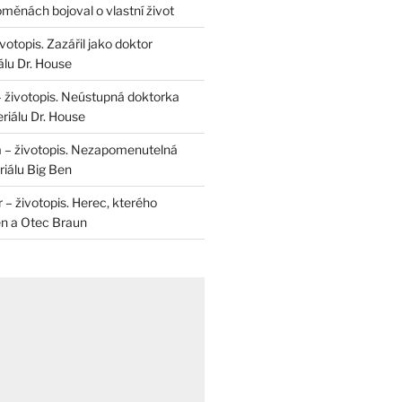
měnách bojoval o vlastní život
otopis. Zazářil jako doktor
álu Dr. House
– životopis. Neústupná doktorka
riálu Dr. House
 – životopis. Nezapomenutelná
iálu Big Ben
r – životopis. Herec, kterého
en a Otec Braun