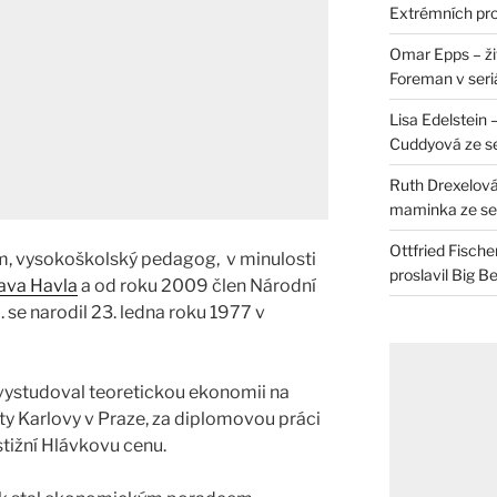
Extrémních pro
Omar Epps – živ
Foreman v seri
Lisa Edelstein 
Cuddyová ze se
Ruth Drexelová
maminka ze ser
Ottfried Fische
, vysokoškolský pedagog, v minulosti
proslavil Big B
ava Havla
a od roku 2009 člen Národní
se narodil 23. ledna roku 1977 v
ystudoval teoretickou ekonomii na
ity Karlovy v Praze, za diplomovou práci
stižní Hlávkovu cenu.