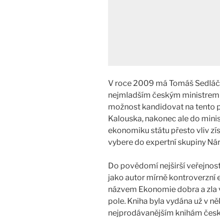
V roce 2009 má Tomáš Sedláček
nejmladším českým ministrem f
možnost kandidovat na tento p
Kalouska, nakonec ale do minis
ekonomiku státu přesto vliv zís
vybere do expertní skupiny Ná
Do povědomí nejširší veřejnos
jako autor mírně kontroverzní
názvem Ekonomie dobra a zla v
pole. Kniha byla vydána už v něk
nejprodávanějším knihám česk