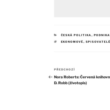
RUBRIKY
ČESKÁ POLITIKA
,
PODNIKA
ŠTÍTKY
EKONOMOVÉ
,
SPISOVATEL
Navigace
Předchozí
PŘEDCHOZÍ
pro
příspěvek
Nora Roberts: Červená knihovna
D. Robb (životopis)
příspěvek