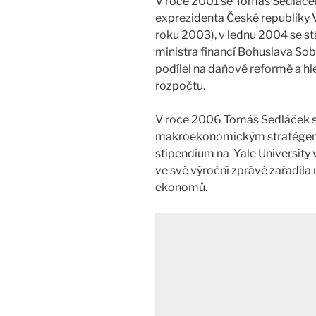
V roce 2001 se Tomáš Sedláč
exprezidenta České republiky 
roku 2003), v lednu 2004 se 
ministra financí Bohuslava Sob
podílel na daňové reformě a hl
rozpočtu.
V roce 2006 Tomáš Sedláček st
makroekonomickým stratégem 
stipendium na Yale University 
ve své výroční zprávě zařadila
ekonomů.