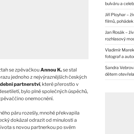
bulváru a celeb
Jiří Ployhar – 
filmů, pohádek i
Jan Rosák – živ
rozhlasový mo
Vladimír Marek 
fotograf a auto
Sandra Vebrová 
ztah se zpěvačkou
Annou K.
se stal
dětem otevřela 
brazu jednoho z nejvýraznějších českých
dební partnerství
, které přerostlo v
 desetiletí, bylo plné společných úspěchů,
 zpěvaččino onemocnění.
ného páru rozešly, mnohé překvapila
ecký dokázal odrazit od minulosti a
života s novou partnerkou po svém