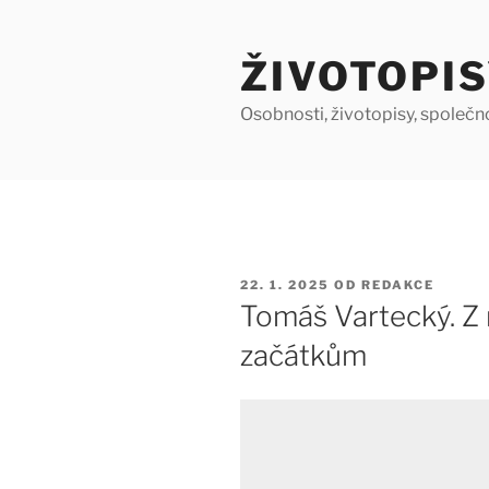
Přejít
k
ŽIVOTOPIS
obsahu
webu
Osobnosti, životopisy, společn
PUBLIKOVÁNO
22. 1. 2025
OD
REDAKCE
Tomáš Vartecký. Z
začátkům