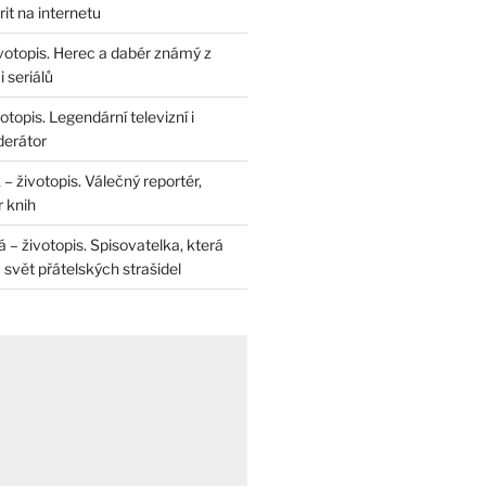
rit na internetu
životopis. Herec a dabér známý z
 seriálů
otopis. Legendární televizní i
derátor
– životopis. Válečný reportér,
r knih
– životopis. Spisovatelka, která
svět přátelských strašidel