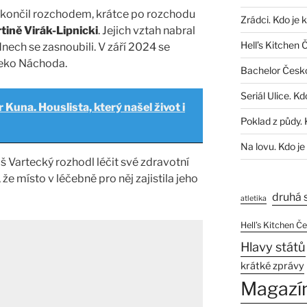
 skončil rozchodem, krátce po rozchodu
Zrádci. Kdo je 
tině Virák-Lipnicki
. Jejich vztah nabral
Hell’s Kitchen 
dnech se zasnoubili. V září 2024 se
leko Náchoda.
Bachelor Česk
Seriál Ulice. Kd
 Kuna. Houslista, který našel život i
Poklad z půdy. 
Na lovu. Kdo je
 Vartecký rozhodl léčit své zdravotní
 že místo v léčebně pro něj zajistila jeho
druhá 
atletika
Hell’s Kitchen Č
Hlavy států
krátké zprávy
Magazí