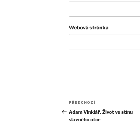
Webová stránka
Navigace
Předchozí
PŘEDCHOZÍ
pro
příspěvek
Adam Vinklář. Život ve stínu
slavného otce
příspěvek