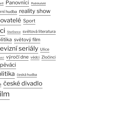
Panovníci
etí
Podnikatelé
reality show
rní hudba
sovatelé
Sport
ci
světová literatura
StarDance
litika
světový film
levizní seriály
Ulice
výročí dne
Zločinci
vědci
zci
pěváci
litika
česká hudba
české divadlo
a
ilm