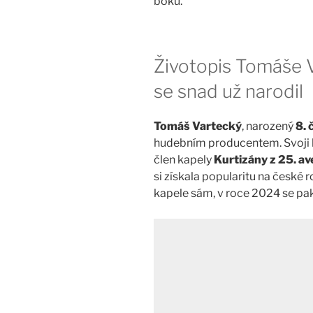
boku.
Životopis Tomáše 
se snad už narodil
Tomáš Vartecký
, narozený
8. 
hudebním producentem. Svoji hu
člen kapely
Kurtizány z 25. a
si získala popularitu na české
kapele sám, v roce 2024 se pa