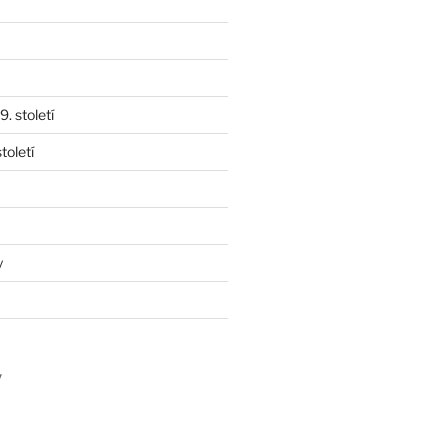
. století
toletí
y
y