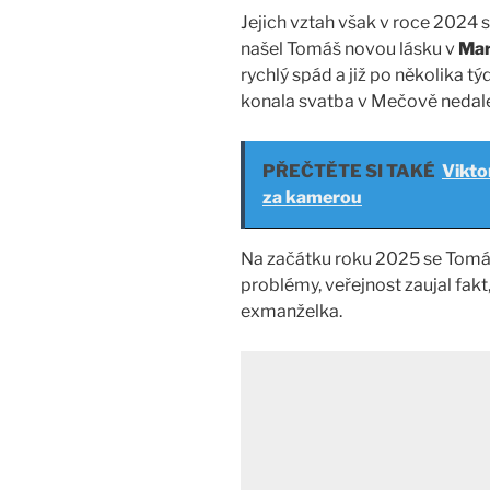
Jejich vztah však v roce 2024
našel Tomáš novou lásku v
Mar
rychlý spád a již po několika tý
konala svatba v Mečově neda
PŘEČTĚTE SI TAKÉ
Viktor
za kamerou
Na začátku roku 2025 se Tomáš
problémy, veřejnost zaujal fakt,
exmanželka.