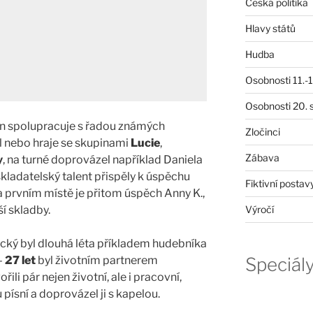
Česká politika
Hlavy států
Hudba
Osobnosti 11.-19
Osobnosti 20. s
n spolupracuje s řadou známých
Zločinci
ál nebo hraje se skupinami
Lucie
,
Zábava
y
, na turné doprovázel například Daniela
kladatelský talent přispěly k úspěchu
Fiktivní postav
 prvním místě je přitom úspěch Anny K.,
ší skladby.
Výročí
cký byl dlouhá léta příkladem hudebníka
–
27 let
byl životním partnerem
Speciál
ořili pár nejen životní, ale i pracovní,
písní a doprovázel ji s kapelou.