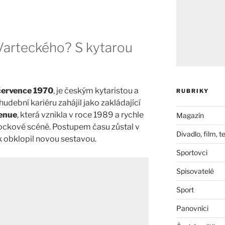
Varteckého? S kytarou
července 1970
, je českým kytaristou a
RUBRIKY
dební kariéru zahájil jako zakládající
venue
, která vznikla v roce 1989 a rychle
Magazín
 rockové scéně. Postupem času zůstal v
Divadlo, film, t
k obklopil novou sestavou.
Sportovci
Spisovatelé
Sport
Panovníci