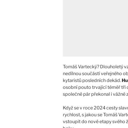
Tomáš Vartecký? Dlouholetý v
nedílnou součástí veřejného o
kytaristů posledních dekád.
Hu
osobní pouto trvající téměř tři
společně pár překonal i vážné
Když se v roce 2024 cesty slav
rychlost, s jakou se Tomáš Vart
vstoupit do nové etapy svého 