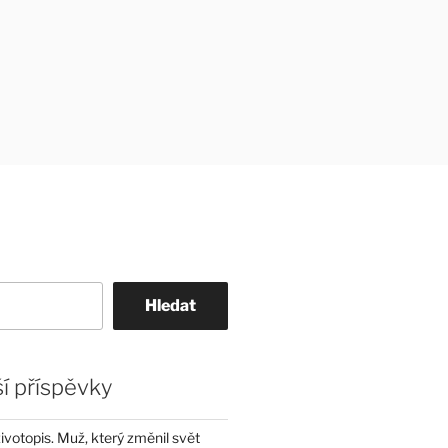
Hledat
í příspěvky
životopis. Muž, který změnil svět