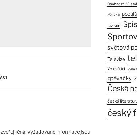
Osobnosti 20. stol
populá
Politika
Spi
režiséři
Sportov
světová po
te
Televize
Vojevůdci
vynále
z
zpěvačky
ÁCI
Česká po
česká literatur
český f
zveřejněna.
Vyžadované informace jsou