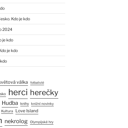
kdo
Česko. Kdo je kdo
o 2024
o je kdo
Kdo je kdo
 kdo
světová válka
fotbalisté
herci
herečky
esko
Hudba
knihy
knižní novinky
Love Island
Kultura
n
nekrolog
Olympijské hry