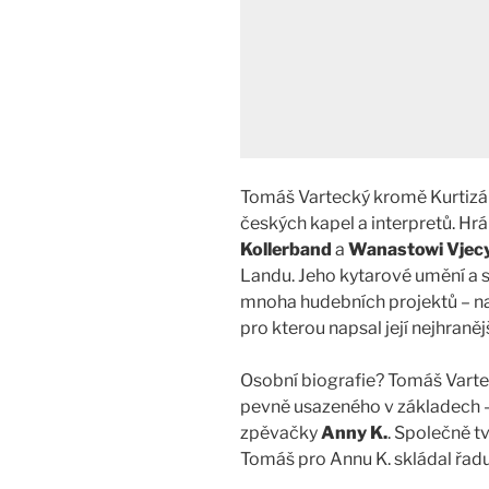
Tomáš Vartecký kromě Kurtizá
českých kapel a interpretů. Hr
Kollerband
a
Wanastowi Vjec
Landu. Jeho kytarové umění a s
mnoha hudebních projektů – na
pro kterou napsal její nejhraněj
Osobní biografie? Tomáš Varte
pevně usazeného v základech 
zpěvačky
Anny K.
. Společně tv
Tomáš pro Annu K. skládal řadu 