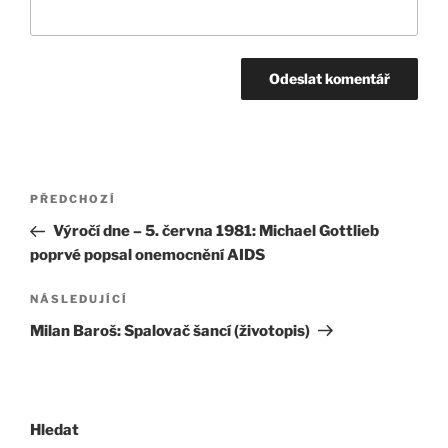
Navigace
Předchozí
PŘEDCHOZÍ
pro
příspěvek
Výročí dne – 5. června 1981: Michael Gottlieb
příspěvek
poprvé popsal onemocnění AIDS
Následující
NÁSLEDUJÍCÍ
příspěvek
Milan Baroš: Spalovač šancí (životopis)
Hledat