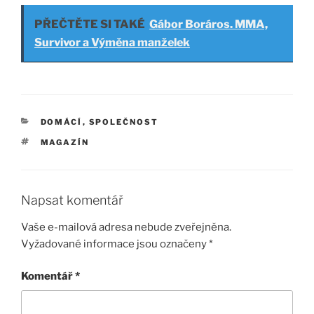
PŘEČTĚTE SI TAKÉ
Gábor Boráros. MMA,
Survivor a Výměna manželek
RUBRIKY
DOMÁCÍ
,
SPOLEČNOST
ŠTÍTKY
MAGAZÍN
Napsat komentář
Vaše e-mailová adresa nebude zveřejněna.
Vyžadované informace jsou označeny
*
Komentář
*