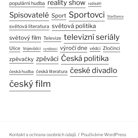
reality show
populární hudba
režiséři
Sportovci
Spisovatelé
Sport
StarDance
světová politika
světová literatura
televizní seriály
světový film
Televize
výročí dne
Ulice
Zločinci
vědci
Vojevůdci
vynálezci
Česká politika
zpěváci
zpěvačky
české divadlo
česká literatura
česká hudba
český film
Kontakt a ochrana osobních údajů
Používáme WordPress