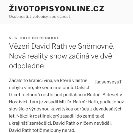
Přejít
ŽIVOTOPISYONLINE.CZ
k
Osobnosti, životopisy, společnost
obsahu
webu
PUBLIKOVÁNO
5. 6. 2012
OD
REDAKCE
Vězeň David Rath ve Sněmovně.
Nová reality show začíná ve dvě
odpoledne
Začalo to krabicí vína, ve které vlastně
[adsenseyu1]
nebylo víno, ale sedm melounů. Dalších
třicet melounů rostlo pod podlahou v Rudné. A deset v
Hostivici. Tam je zasadil MUDr. Ratmír Rath, podle jehož
slov šlo o výnosnou kuvajtskou odrůdu z devadesátých
let. Několik rostlinek prý zasadili do země také
ukrajinští zemědělci. David Rath o ničem nevěděl.
David Rath totiž melouny nerad.