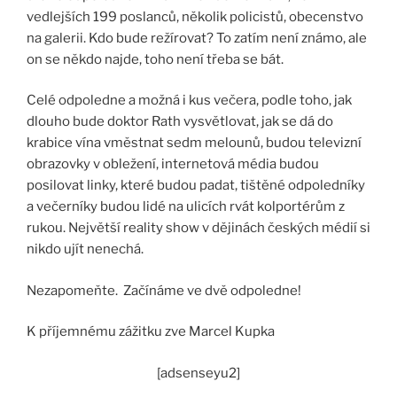
vedlejších 199 poslanců, několik policistů, obecenstvo
na galerii. Kdo bude režírovat? To zatím není známo, ale
on se někdo najde, toho není třeba se bát.
Celé odpoledne a možná i kus večera, podle toho, jak
dlouho bude doktor Rath vysvětlovat, jak se dá do
krabice vína vměstnat sedm melounů, budou televizní
obrazovky v obležení, internetová média budou
posilovat linky, které budou padat, tištěné odpoledníky
a večerníky budou lidé na ulicích rvát kolportérům z
rukou. Největší reality show v dějinách českých médií si
nikdo ujít nenechá.
Nezapomeňte. Začínáme ve dvě odpoledne!
K příjemnému zážitku zve Marcel Kupka
[adsenseyu2]