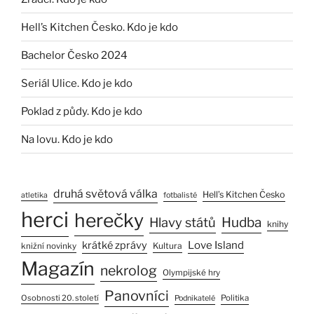
Hell’s Kitchen Česko. Kdo je kdo
Bachelor Česko 2024
Seriál Ulice. Kdo je kdo
Poklad z půdy. Kdo je kdo
Na lovu. Kdo je kdo
druhá světová válka
Hell’s Kitchen Česko
atletika
fotbalisté
herci
herečky
Hlavy států
Hudba
knihy
Love Island
krátké zprávy
Kultura
knižní novinky
Magazín
nekrolog
Olympijské hry
Panovníci
Osobnosti 20. století
Politika
Podnikatelé