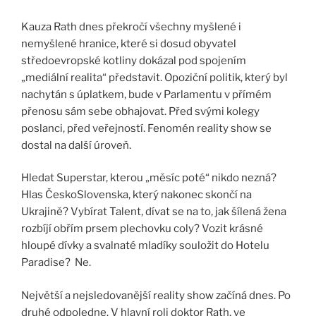
Kauza Rath dnes překročí všechny myšlené i
nemyšlené hranice, které si dosud obyvatel
středoevropské kotliny dokázal pod spojením
„mediální realita“ představit. Opoziční politik, který byl
nachytán s úplatkem, bude v Parlamentu v přímém
přenosu sám sebe obhajovat. Před svými kolegy
poslanci, před veřejností. Fenomén reality show se
dostal na další úroveň.
Hledat Superstar, kterou „měsíc poté“ nikdo nezná?
Hlas ČeskoSlovenska, který nakonec skončí na
Ukrajině? Vybírat Talent, dívat se na to, jak šílená žena
rozbíjí obřím prsem plechovku coly? Vozit krásné
hloupé dívky a svalnaté mladíky souložit do Hotelu
Paradise? Ne.
Největší a nejsledovanější reality show začíná dnes. Po
druhé odpoledne. V hlavní roli doktor Rath, ve