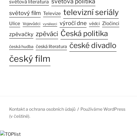
světová politika
světová literatura
televizní seriály
světový film
Televize
výročí dne
Ulice
Zločinci
vědci
Vojevůdci
vynálezci
Česká politika
zpěváci
zpěvačky
české divadlo
česká literatura
česká hudba
český film
Kontakt a ochrana osobních údajů
Používáme WordPress
(v češtině).