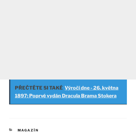
PŘEČTĚTE SI TAKÉ
Výročí dne - 26. května
1897: Poprvé vydán Dracula Brama Stokera
RUBRIKY
MAGAZÍN