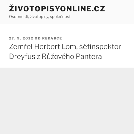
Přejít
ŽIVOTOPISYONLINE.CZ
k
Osobnosti, životopisy, společnost
obsahu
webu
PUBLIKOVÁNO
27. 9. 2012
OD
REDAKCE
Zemřel Herbert Lom, šéfinspektor
Dreyfus z Růžového Pantera