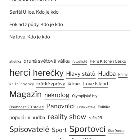
Seriál Ulice. Kdo je kdo
Poklad z půdy. Kdo je kdo
Na lovu. Kdo je kdo
druhá světová válka
Hell’s Kitchen Česko
atletika
fotbalisté
herci
herečky
Hlavy států
Hudba
knihy
Love Island
krátké zprávy
Kultura
knižní novinky
Magazín
nekrolog
Olympijské hry
Panovníci
Osobnosti 20. století
Politika
Podnikatelé
reality show
populární hudba
režiséři
Sportovci
Spisovatelé
Sport
StarDance