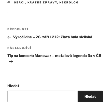
ŠTÍTKY
HERCI
,
KRÁTKÉ ZPRÁVY
,
NEKROLOG
Navigace
Předchozí
PŘEDCHOZÍ
pro
příspěvek
Výročí dne – 26. září 1212: Zlatá bula sicilská
příspěvek
Následující
NÁSLEDUJÍCÍ
příspěvek
Tip na koncert: Manowar – metalová legenda 3x v ČR
Hledat
Hledat