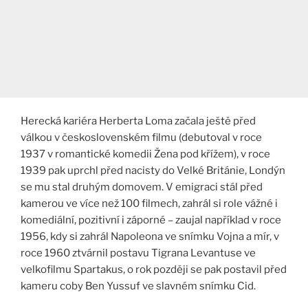
Herecká kariéra Herberta Loma začala ještě před
válkou v československém filmu (debutoval v roce
1937 v romantické komedii Žena pod křížem), v roce
1939 pak uprchl před nacisty do Velké Británie, Londýn
se mu stal druhým domovem. V emigraci stál před
kamerou ve více než 100 filmech, zahrál si role vážné i
komediální, pozitivní i záporné – zaujal například v roce
1956, kdy si zahrál Napoleona ve snímku Vojna a mír, v
roce 1960 ztvárnil postavu Tigrana Levantuse ve
velkofilmu Spartakus, o rok později se pak postavil před
kameru coby Ben Yussuf ve slavném snímku Cid.