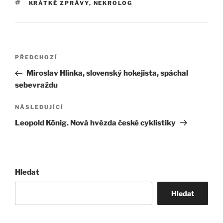
ŠTÍTKY
KRÁTKÉ ZPRÁVY
,
NEKROLOG
Navigace
Předchozí
PŘEDCHOZÍ
pro
příspěvek
Miroslav Hlinka, slovenský hokejista, spáchal
příspěvek
sebevraždu
Následující
NÁSLEDUJÍCÍ
příspěvek
Leopold König. Nová hvězda české cyklistiky
Hledat
Hledat