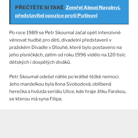
PŘEČTĚTE SI TAKÉ
Zemřel Alexej Navalnyj,
představitel opozice proti Putinovi
Po roce 1989 se Petr Skoumal začal opět intenzivně
věnovat hudbě pro děti, divadelní představení v
pražském Divadle v Dlouhé, které bylo postaveno na
jeho písničkách, zatím od roku 1996 vidělo na 120 tisíc
dětských i dospělých diváků.
Petr Skoumal odešel náhle po krátké těžké nemoci.
Jeho manželkou byla Ilona Svobodová, oblíbená
herečka a hvězda seriálu Ulice, kde hraje Jitku Farskou,
se kterou má syna Filipa.