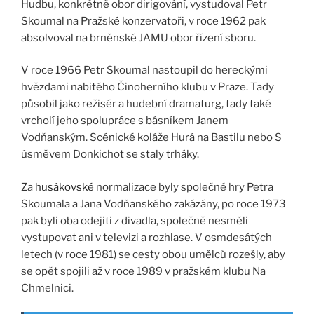
Hudbu, konkrétně obor dirigování, vystudoval Petr
Skoumal na Pražské konzervatoři, v roce 1962 pak
absolvoval na brněnské JAMU obor řízení sboru.
V roce 1966 Petr Skoumal nastoupil do hereckými
hvězdami nabitého Činoherního klubu v Praze. Tady
působil jako režisér a hudební dramaturg, tady také
vrcholí jeho spolupráce s básníkem Janem
Vodňanským. Scénické koláže Hurá na Bastilu nebo S
úsměvem Donkichot se staly trháky.
Za
husákovské
normalizace byly společné hry Petra
Skoumala a Jana Vodňanského zakázány, po roce 1973
pak byli oba odejiti z divadla, společně nesměli
vystupovat ani v televizi a rozhlase. V osmdesátých
letech (v roce 1981) se cesty obou umělců rozešly, aby
se opět spojili až v roce 1989 v pražském klubu Na
Chmelnici.