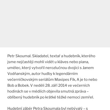
Petr Skoumal. Skladatel, textař a hudebník, kterého
jsme nejčastěji mohli vidět u kláves nebo piana,
umělec, který vytvořil nerozlučnou dvojici s Janem
Vodňanským, autor hudby k legendárním
večerníčkovským seriálům Maxipes Fík, A je to nebo
Bob a Bobek. V neděli 28. září 2014 ve večerních
hodinách se v médiích objevila smutná zpráva –
oblíbený hudebník po krátké těžké nemoci zemřel.
Hudební záběr Petra Skoumala byl nebývalý – s