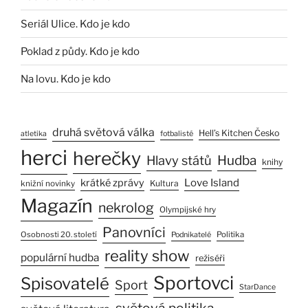
Seriál Ulice. Kdo je kdo
Poklad z půdy. Kdo je kdo
Na lovu. Kdo je kdo
druhá světová válka
Hell’s Kitchen Česko
atletika
fotbalisté
herci
herečky
Hlavy států
Hudba
knihy
Love Island
krátké zprávy
Kultura
knižní novinky
Magazín
nekrolog
Olympijské hry
Panovníci
Osobnosti 20. století
Politika
Podnikatelé
reality show
populární hudba
režiséři
Sportovci
Spisovatelé
Sport
StarDance