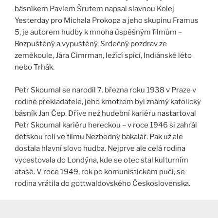
básníkem Pavlem Šrutem napsal slavnou Kolej
Yesterday pro Michala Prokopa a jeho skupinu Framus
5, je autorem hudby k mnoha úspěšným filmům –
Rozpuštěný a vypuštěný, Srdečný pozdrav ze
zeměkoule, Jára Cimrman, ležící spící, Indiánské léto
nebo Trhák.
Petr Skoumal se narodil 7. března roku 1938 v Praze v
rodině překladatele, jeho kmotrem byl známý katolický
básník Jan Čep. Dříve než hudební kariéru nastartoval
Petr Skoumal kariéru hereckou – v roce 1946 si zahrál
dětskou roli ve filmu Nezbedný bakalář. Pak už ale
dostala hlavní slovo hudba. Nejprve ale celá rodina
vycestovala do Londýna, kde se otec stal kulturním
atašé. V roce 1949, rok po komunistickém puči, se
rodina vrátila do gottwaldovského Československa.