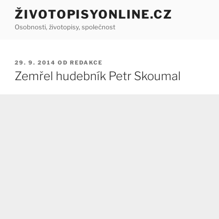
Přejít
ŽIVOTOPISYONLINE.CZ
k
Osobnosti, životopisy, společnost
obsahu
webu
PUBLIKOVÁNO
29. 9. 2014
OD
REDAKCE
Zemřel hudebník Petr Skoumal