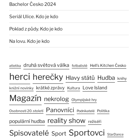
Bachelor Česko 2024
Seriál Ulice. Kdo je kdo
Poklad z půdy. Kdo je kdo
Na lovu. Kdo je kdo
druhá světová válka
Hell’s Kitchen Česko
fotbalisté
atletika
herci
herečky
Hlavy států
Hudba
knihy
Love Island
krátké zprávy
Kultura
knižní novinky
Magazín
nekrolog
Olympijské hry
Panovníci
Osobnosti 20. století
Politika
Podnikatelé
reality show
populární hudba
režiséři
Sportovci
Spisovatelé
Sport
StarDance