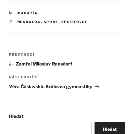
RUBRIKY
MAGAZÍN
ŠTÍTKY
NEKROLOG
,
SPORT
,
SPORTOVCI
Navigace
Předchozí
PŘEDCHOZÍ
pro
příspěvek
Zemřel Miloslav Ransdorf
příspěvek
Následující
NÁSLEDUJÍCÍ
příspěvek
Věra Čáslavská. Královna gymnastiky
Hledat
Hledat