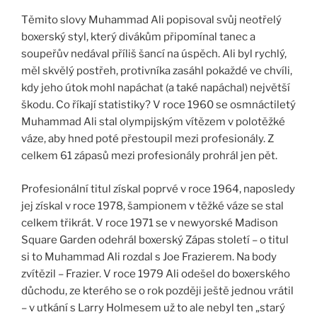
Těmito slovy Muhammad Ali popisoval svůj neotřelý
boxerský styl, který divákům připomínal tanec a
soupeřův nedával příliš šancí na úspěch. Ali byl rychlý,
měl skvělý postřeh, protivníka zasáhl pokaždé ve chvíli,
kdy jeho útok mohl napáchat (a také napáchal) největší
škodu. Co říkají statistiky? V roce 1960 se osmnáctiletý
Muhammad Ali stal olympijským vítězem v polotěžké
váze, aby hned poté přestoupil mezi profesionály. Z
celkem 61 zápasů mezi profesionály prohrál jen pět.
Profesionální titul získal poprvé v roce 1964, naposledy
jej získal v roce 1978, šampionem v těžké váze se stal
celkem třikrát. V roce 1971 se v newyorské Madison
Square Garden odehrál boxerský Zápas století – o titul
si to Muhammad Ali rozdal s Joe Frazierem. Na body
zvítězil – Frazier. V roce 1979 Ali odešel do boxerského
důchodu, ze kterého se o rok později ještě jednou vrátil
– v utkání s Larry Holmesem už to ale nebyl ten „starý