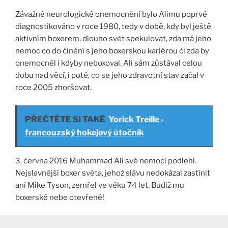
Závažné neurologické onemocnění bylo Alimu poprvé
diagnostikováno v roce 1980, tedy v době, kdy byl ještě
aktivním boxerem, dlouho svět spekulovat, zda má jeho
nemoc co do činění s jeho boxerskou kariérou či zda by
onemocněl i kdyby neboxoval. Ali sám zůstával celou
dobu nad věcí, i poté, co se jeho zdravotní stav začal v
roce 2005 zhoršovat.
PŘEČTĚTE SI TAKÉ
Yorick Treille -
francouzský hokejový útočník
3. června 2016 Muhammad Ali své nemoci podlehl.
Nejslavnější boxer světa, jehož slávu nedokázal zastínit
ani Mike Tyson, zemřel ve věku 74 let. Budiž mu
boxerské nebe otevřené!