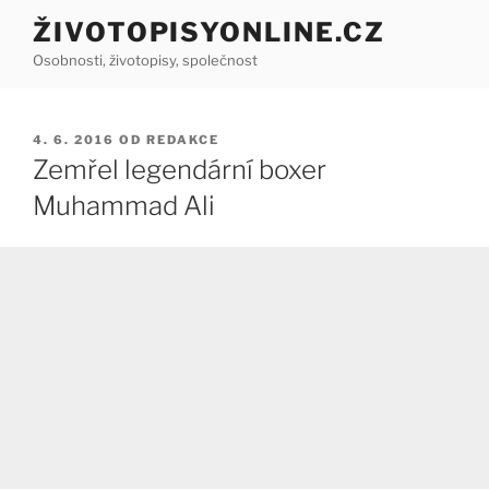
Přejít
ŽIVOTOPISYONLINE.CZ
k
Osobnosti, životopisy, společnost
obsahu
webu
PUBLIKOVÁNO
4. 6. 2016
OD
REDAKCE
Zemřel legendární boxer
Muhammad Ali