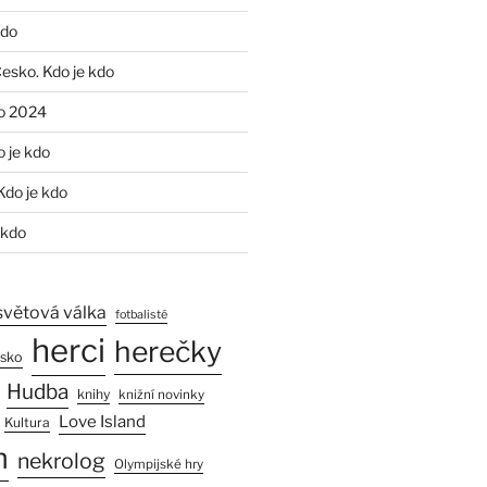
kdo
Česko. Kdo je kdo
o 2024
o je kdo
Kdo je kdo
 kdo
světová válka
fotbalisté
herci
herečky
esko
Hudba
knihy
knižní novinky
Love Island
Kultura
n
nekrolog
Olympijské hry