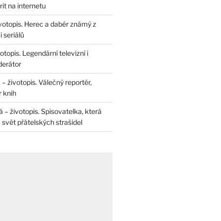
rit na internetu
životopis. Herec a dabér známý z
 seriálů
otopis. Legendární televizní i
derátor
– životopis. Válečný reportér,
r knih
– životopis. Spisovatelka, která
svět přátelských strašidel