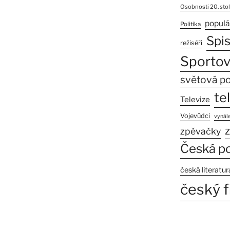
Osobnosti 20. stol
populá
Politika
Spi
režiséři
Sportov
světová po
te
Televize
Vojevůdci
vynále
z
zpěvačky
Česká po
česká literatur
český f