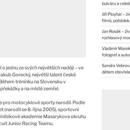
bulváru a celeb
Jiří Ployhar – 
filmů, pohádek i
Jan Rosák – živ
rozhlasový mo
Vladimír Marek 
fotograf a auto
Sandra Vebrová 
 o jednu ze svých největších nadějí – ve
dětem otevřela 
 Jakub Gorecký, největší talent české
Během tréninku na Slovensku v
 překážky a na místě zemřel.
se pro motocyklové sporty narodil. Podle
let (narodil se 8. října 2005), sportovní
 Minibikové akademie Masarykova okruhu
rcuit Junior Racing Teamu.