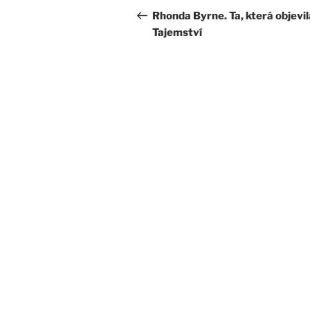
pro
příspěvek
Rhonda Byrne. Ta, která objevil
Tajemství
příspěvek