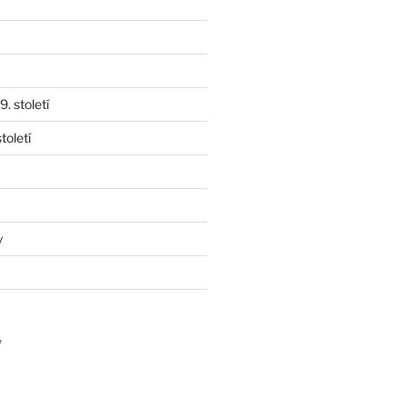
. století
toletí
y
y