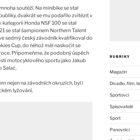
mnoha soutěží. Na minibike se stal
liky, dvakrát se mu podařilo zvítězit v
v kategorii Honda NSF 100 se stal
21 se stal šampionem Northern Talent
rve sedmý český závodník kvalifikoval do
ookies Cup, do něhož měl naskočit se
roce. Připomeňme, že podobný úspěch
RUBRIKY
osti motocyklového sportu jako Jakub
p Salač.
Magazín
em nejen na závodních okruzích, byl i
Divadlo, film, t
ckém lyžování.
Sportovci
Spisovatelé
Sport
Panovníci