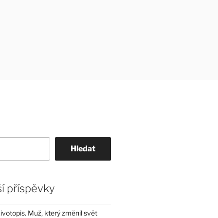
Hledat
í příspěvky
životopis. Muž, který změnil svět