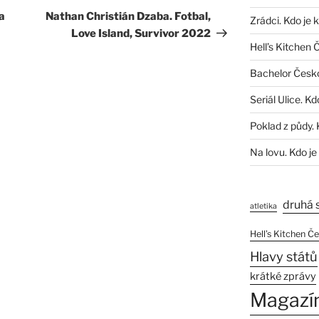
příspěvek
a
Nathan Christián Dzaba. Fotbal,
Zrádci. Kdo je 
Love Island, Survivor 2022
Hell’s Kitchen 
Bachelor Česk
Seriál Ulice. Kd
Poklad z půdy. 
Na lovu. Kdo je
druhá 
atletika
Hell’s Kitchen Č
Hlavy států
krátké zprávy
Magazí