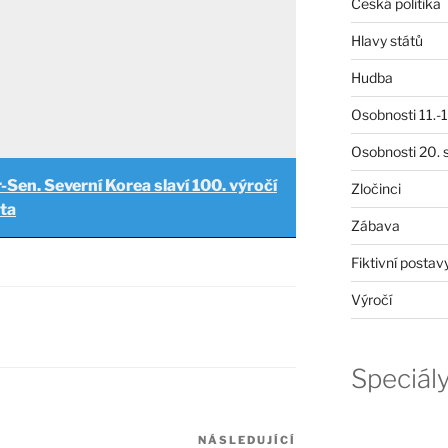
Česká politika
Hlavy států
Hudba
Osobnosti 11.-19
Osobnosti 20. s
r-Sen. Severní Korea slaví 100. výročí
Zločinci
ta
Zábava
Fiktivní postav
Výročí
Speciál
NÁSLEDUJÍCÍ
Následující