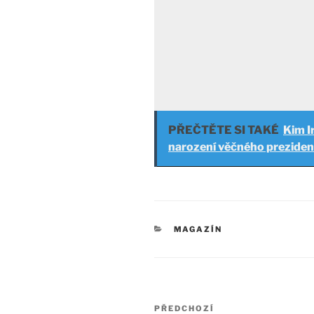
PŘEČTĚTE SI TAKÉ
Kim I
narození věčného preziden
RUBRIKY
MAGAZÍN
Navigace
Předchozí
PŘEDCHOZÍ