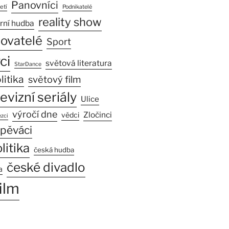
Panovníci
etí
Podnikatelé
reality show
rní hudba
sovatelé
Sport
ci
světová literatura
StarDance
litika
světový film
levizní seriály
Ulice
výročí dne
Zločinci
vědci
zci
pěváci
litika
česká hudba
české divadlo
a
ilm