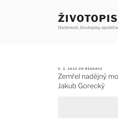
Přejít
k
ŽIVOTOPIS
obsahu
webu
Osobnosti, životopisy, společn
PUBLIKOVÁNO
9. 2. 2022
OD
REDAKCE
Zemřel nadějný mo
Jakub Gorecký