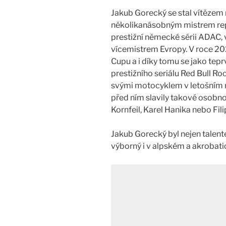
Jakub Gorecký se stal vítězem 
několikanásobným mistrem repub
prestižní německé sérii ADAC, 
vícemistrem Evropy. V roce 20
Cupu a i díky tomu se jako tep
prestižního seriálu Red Bull R
svými motocyklem v letošním 
před ním slavily takové osobn
Kornfeil, Karel Hanika nebo Fili
Jakub Gorecký byl nejen talent
výborný i v alpském a akrobati