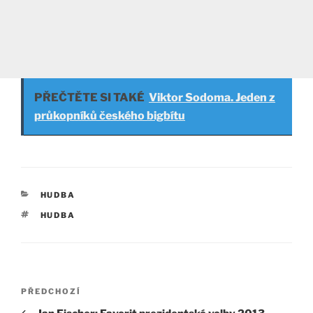
PŘEČTĚTE SI TAKÉ
Viktor Sodoma. Jeden z
průkopníků českého bigbítu
RUBRIKY
HUDBA
ŠTÍTKY
HUDBA
Navigace
Předchozí
PŘEDCHOZÍ
pro
příspěvek