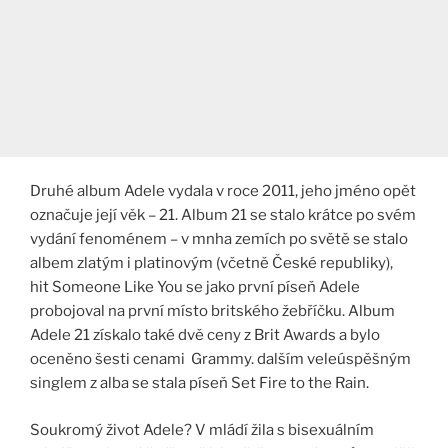
Druhé album Adele vydala v roce 2011, jeho jméno opět
označuje její věk – 21. Album 21 se stalo krátce po svém
vydání fenoménem – v mnha zemích po světě se stalo
albem zlatým i platinovým (včetně České republiky),
hit Someone Like You se jako první píseň Adele
probojoval na první místo britského žebříčku. Album
Adele 21 získalo také dvě ceny z Brit Awards a bylo
oceněno šesti cenami Grammy. dalším veleúspěšným
singlem z alba se stala píseň Set Fire to the Rain.
Soukromý život Adele? V mládí žila s bisexuálním