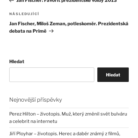
Jan Fischer: Favorit prezidentské volby 2013
příspěvek
Následující
NÁSLEDUJÍCÍ
příspěvek
Jan Fischer, Miloš Zeman, potleskoměr. Prezidentská
debata na Primě
Hledat
Hledat
Nejnovější příspěvky
Perez Hilton – životopis. Muž, který změnil svět bulváru
a celebrit na internetu
Jiří Ployhar – životopis. Herec a dabér známý z filmů,