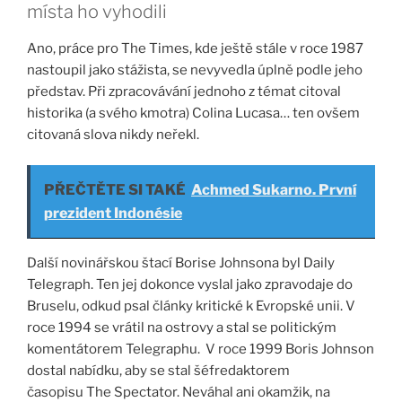
místa ho vyhodili
Ano, práce pro The Times, kde ještě stále v roce 1987
nastoupil jako stážista, se nevyvedla úplně podle jeho
představ. Při zpracovávání jednoho z témat citoval
historika (a svého kmotra) Colina Lucasa… ten ovšem
citovaná slova nikdy neřekl.
PŘEČTĚTE SI TAKÉ
Achmed Sukarno. První
prezident Indonésie
Další novinářskou štací Borise Johnsona byl Daily
Telegraph. Ten jej dokonce vyslal jako zpravodaje do
Bruselu, odkud psal články kritické k Evropské unii. V
roce 1994 se vrátil na ostrovy a stal se politickým
komentátorem Telegraphu. V roce 1999 Boris Johnson
dostal nabídku, aby se stal šéfredaktorem
časopisu The Spectator. Neváhal ani okamžik, na