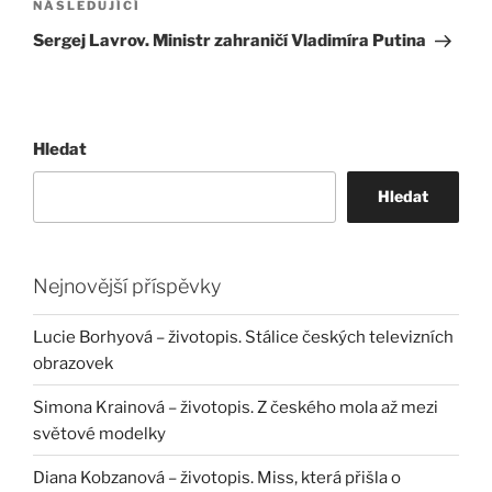
Následující
NÁSLEDUJÍCÍ
příspěvek
Sergej Lavrov. Ministr zahraničí Vladimíra Putina
Hledat
Hledat
Nejnovější příspěvky
Lucie Borhyová – životopis. Stálice českých televizních
obrazovek
Simona Krainová – životopis. Z českého mola až mezi
světové modelky
Diana Kobzanová – životopis. Miss, která přišla o