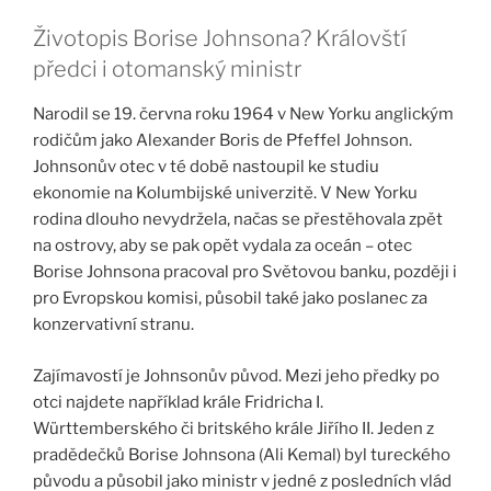
Životopis Borise Johnsona? Královští
předci i otomanský ministr
Narodil se 19. června roku 1964 v New Yorku anglickým
rodičům jako Alexander Boris de Pfeffel Johnson.
Johnsonův otec v té době nastoupil ke studiu
ekonomie na Kolumbijské univerzitě. V New Yorku
rodina dlouho nevydržela, načas se přestěhovala zpět
na ostrovy, aby se pak opět vydala za oceán – otec
Borise Johnsona pracoval pro Světovou banku, později i
pro Evropskou komisi, působil také jako poslanec za
konzervativní stranu.
Zajímavostí je Johnsonův původ. Mezi jeho předky po
otci najdete například krále Fridricha I.
Württemberského či britského krále Jiřího II. Jeden z
pradědečků Borise Johnsona (Ali Kemal) byl tureckého
původu a působil jako ministr v jedné z posledních vlád