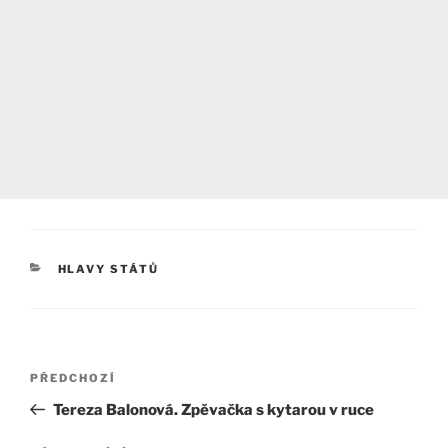
RUBRIKY
HLAVY STÁTŮ
Navigace
Předchozí
PŘEDCHOZÍ
pro
příspěvek
Tereza Balonová. Zpěvačka s kytarou v ruce
příspěvek