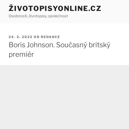
Přejít
ŽIVOTOPISYONLINE.CZ
k
Osobnosti, životopisy, společnost
obsahu
webu
PUBLIKOVÁNO
24. 2. 2022
OD
REDAKCE
Boris Johnson. Současný britský
premiér