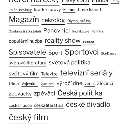
Hlavy států
Hudba
knihy
Love Island
krátké zprávy
Kultura
knižní novinky
Magazín
nekrolog
Olympijské hry
Panovníci
Osobnosti 20. století
Politika
Podnikatelé
reality show
populární hudba
režiséři
Sportovci
Spisovatelé
Sport
StarDance
světová politika
světová literatura
televizní seriály
světový film
Televize
výročí dne
Ulice
Zločinci
vědci
Vojevůdci
vynálezci
Česká politika
zpěváci
zpěvačky
české divadlo
česká literatura
česká hudba
český film