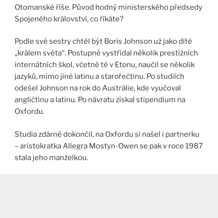
Otomanské říše. Původ hodný ministerského předsedy
Spojeného království, co říkáte?
Podle své sestry chtěl být Boris Johnson už jako dítě
„králem světa“. Postupně vystřídal několik prestižních
internátních škol, včetně té v Etonu, naučil se několik
jazyků, mimo jiné latinu a starořečtinu. Po studiích
odešel Johnson na rok do Austrálie, kde vyučoval
angličtinu a latinu. Po návratu získal stipendium na
Oxfordu.
Studia zdárně dokončil, na Oxfordu si našel i partnerku
– aristokratka Allegra Mostyn-Owen se pak v roce 1987
stala jeho manželkou.