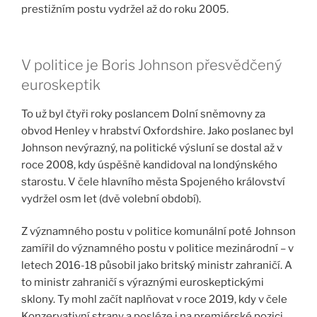
prestižním postu vydržel až do roku 2005.
V politice je Boris Johnson přesvědčený
euroskeptik
To už byl čtyři roky poslancem Dolní sněmovny za
obvod Henley v hrabství Oxfordshire. Jako poslanec byl
Johnson nevýrazný, na politické výsluní se dostal až v
roce 2008, kdy úspěšně kandidoval na londýnského
starostu. V čele hlavního města Spojeného království
vydržel osm let (dvě volební období).
Z významného postu v politice komunální poté Johnson
zamířil do významného postu v politice mezinárodní – v
letech 2016-18 působil jako britský ministr zahraničí. A
to ministr zahraničí s výraznými euroskeptickými
sklony. Ty mohl začít naplňovat v roce 2019, kdy v čele
Konzervativní strany a posléze i na premiérské pozici