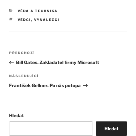
RUBRIKY
VĚDA A TECHNIKA
ŠTÍTKY
VĚDCI
,
VYNÁLEZCI
Navigace
Předchozí
PŘEDCHOZÍ
pro
příspěvek
Bill Gates. Zakladatel firmy Microsoft
příspěvek
Následující
NÁSLEDUJÍCÍ
příspěvek
František Gellner. Po nás potopa
Hledat
Hledat