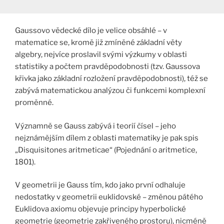
Gaussovo vědecké dílo je velice obsáhlé – v
matematice se, kromě již zmíněné základní věty
algebry, nejvíce proslavil svými výzkumy v oblasti
statistiky a počtem pravděpodobnosti (tzv. Gaussova
křivka jako základní rozložení pravděpodobnosti), též se
zabývá matematickou analýzou či funkcemi komplexní
proměnné.
Významně se Gauss zabývá i teorií čísel – jeho
nejznámějším dílem z oblasti matematiky je pak spis
„Disquisitones aritmeticae“ (Pojednání o aritmetice,
1801).
V geometrii je Gauss tím, kdo jako první odhaluje
nedostatky v geometrii euklidovské – změnou pátého
Euklidova axiomu objevuje principy hyperbolické
geometrie (geometrie zakřiveného prostoru), nicméně