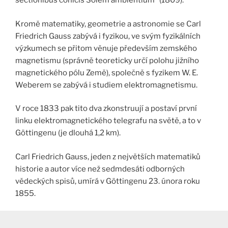
sectionibus conicis Solem ambientium“ (1809).
Kromě matematiky, geometrie a astronomie se Carl
Friedrich Gauss zabývá i fyzikou, ve svým fyzikálních
výzkumech se přitom věnuje především zemského
magnetismu (správně teoreticky určí polohu jižního
magnetického pólu Země), společně s fyzikem W. E.
Weberem se zabývá i studiem elektromagnetismu.
V roce 1833 pak tito dva zkonstruují a postaví první
linku elektromagnetického telegrafu na světě, a to v
Göttingenu (je dlouhá 1,2 km).
Carl Friedrich Gauss, jeden z největších matematiků
historie a autor více než sedmdesáti odborných
vědeckých spisů, umírá v Göttingenu 23. února roku
1855.