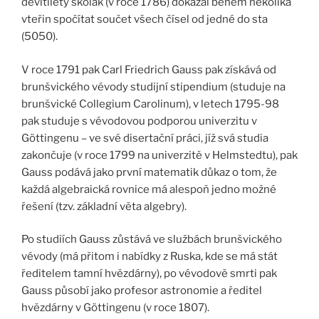
devítiletý školák (v roce 1786) dokázal během několika
vteřin spočítat součet všech čísel od jedné do sta
(5050).
V roce 1791 pak Carl Friedrich Gauss pak získává od
brunšvického vévody studijní stipendium (studuje na
brunšvické Collegium Carolinum), v letech 1795-98
pak studuje s vévodovou podporou univerzitu v
Göttingenu – ve své disertační práci, jíž svá studia
zakončuje (v roce 1799 na univerzitě v Helmstedtu), pak
Gauss podává jako první matematik důkaz o tom, že
každá algebraická rovnice má alespoň jedno možné
řešení (tzv. základní věta algebry).
Po studiích Gauss zůstává ve službách brunšvického
vévody (má přitom i nabídky z Ruska, kde se má stát
ředitelem tamní hvězdárny), po vévodově smrti pak
Gauss působí jako profesor astronomie a ředitel
hvězdárny v Göttingenu (v roce 1807).