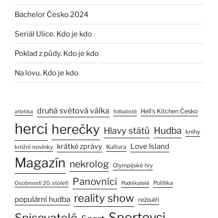
Bachelor Česko 2024
Seriál Ulice. Kdo je kdo
Poklad z půdy. Kdo je kdo
Na lovu. Kdo je kdo
druhá světová válka
Hell’s Kitchen Česko
atletika
fotbalisté
herci
herečky
Hlavy států
Hudba
knihy
Love Island
krátké zprávy
Kultura
knižní novinky
Magazín
nekrolog
Olympijské hry
Panovníci
Osobnosti 20. století
Politika
Podnikatelé
reality show
populární hudba
režiséři
Sportovci
Spisovatelé