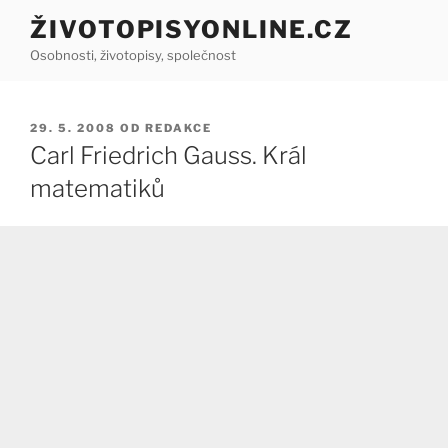
Přejít
ŽIVOTOPISYONLINE.CZ
k
Osobnosti, životopisy, společnost
obsahu
webu
PUBLIKOVÁNO
29. 5. 2008
OD
REDAKCE
Carl Friedrich Gauss. Král
matematiků