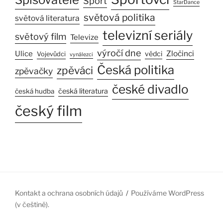
Sport
StarDance
světová politika
světová literatura
televizní seriály
světový film
Televize
výročí dne
Zločinci
Ulice
vědci
Vojevůdci
vynálezci
Česká politika
zpěváci
zpěvačky
české divadlo
česká literatura
česká hudba
český film
Kontakt a ochrana osobních údajů
Používáme WordPress
(v češtině).