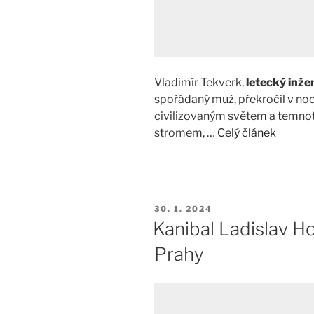
Vladimír Tekverk,
letecký inže
spořádaný muž, překročil v noci
civilizovaným světem a temnoto
stromem, …
Celý článek
PUBLIKOVÁNO
30. 1. 2024
Kanibal Ladislav Hoj
Prahy