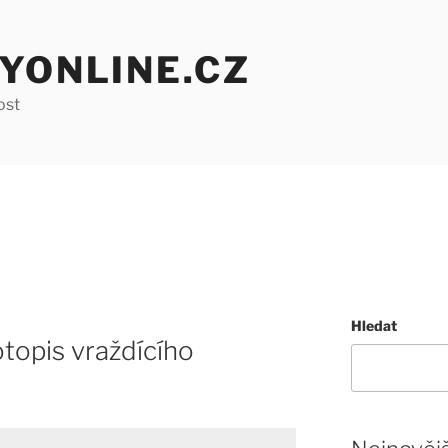
YONLINE.CZ
ost
Hledat
otopis vraždícího