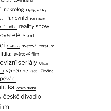
Love Island
Kultura
n
nekrolog
Olympijské hry
Panovníci
etí
Podnikatelé
reality show
rní hudba
sovatelé
Sport
ci
světová literatura
StarDance
litika
světový film
levizní seriály
Ulice
výročí dne
Zločinci
vědci
zci
pěváci
litika
česká hudba
české divadlo
a
ilm