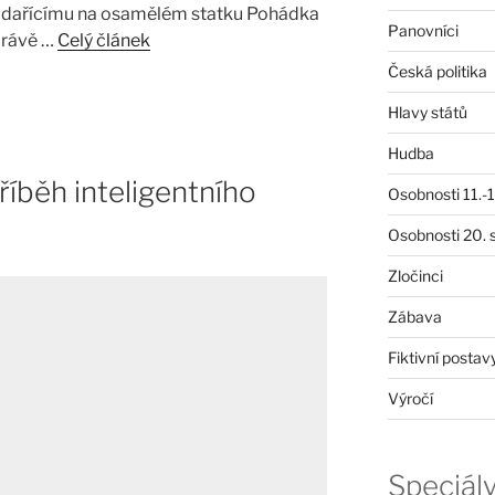
podařícímu na osamělém statku Pohádka
Panovníci
právě …
Celý článek
Česká politika
Hlavy států
Hudba
říběh inteligentního
Osobnosti 11.-19
Osobnosti 20. s
Zločinci
Zábava
Fiktivní postav
Výročí
Speciál