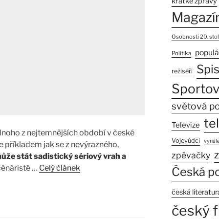
krátké zprávy
Magazí
Osobnosti 20. stol
populá
Politika
Spi
režiséři
Sportov
světová po
te
Televize
dnoho z nejtemnějších období v české
Vojevůdci
vynále
 je příkladem jak se z nevýrazného,
z
zpěvačky
ůže stát sadistický sériový vrah a
scénáristé …
Celý článek
Česká po
česká literatur
český f