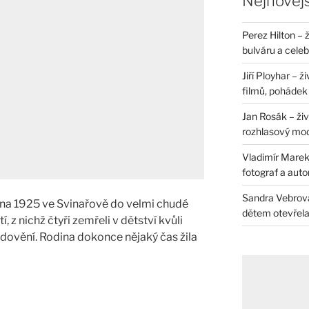
Nejnovějš
Perez Hilton – 
bulváru a celeb
Jiří Ployhar – 
filmů, pohádek i
Jan Rosák – živ
rozhlasový mo
Vladimír Marek 
fotograf a auto
Sandra Vebrová 
íjna 1925 ve Svinařově do velmi chudé
dětem otevřela 
, z nichž čtyři zemřeli v dětství kvůli
dovění. Rodina dokonce nějaký čas žila