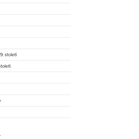
. století
toletí
y
y