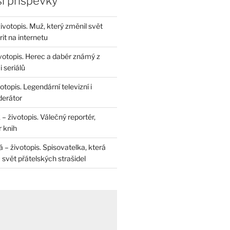
í příspěvky
životopis. Muž, který změnil svět
rit na internetu
životopis. Herec a dabér známý z
 seriálů
otopis. Legendární televizní i
derátor
– životopis. Válečný reportér,
r knih
– životopis. Spisovatelka, která
svět přátelských strašidel