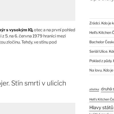
Zrádci. Kdo je 
nýr s vysokým IQ,
otec a na první pohled
Hell’s Kitchen 
 z 5. na 6. června 1979 hranici mezi
Bachelor Česk
u zločinu. Tehdy, ve stínu pod
Seriál Ulice. Kd
Poklad z půdy. 
Na lovu. Kdo je
er. Stín smrti v ulicích
druhá 
atletika
Hell’s Kitchen Č
Hlavy států