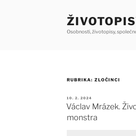
Přejít
k
ŽIVOTOPIS
obsahu
webu
Osobnosti, životopisy, společn
RUBRIKA:
ZLOČINCI
PUBLIKOVÁNO
10. 2. 2024
Václav Mrázek. Živ
monstra