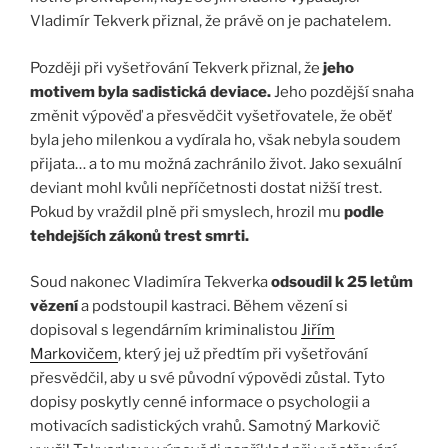
Vladimír Tekverk přiznal, že právě on je pachatelem.
Později při vyšetřování Tekverk přiznal, že
jeho
motivem byla sadistická deviace.
Jeho pozdější snaha
změnit výpověď a přesvědčit vyšetřovatele, že oběť
byla jeho milenkou a vydírala ho, však nebyla soudem
přijata… a to mu možná zachránilo život. Jako sexuální
deviant mohl kvůli nepříčetnosti dostat nižší trest.
Pokud by vraždil plně při smyslech, hrozil mu
podle
tehdejších zákonů trest smrti.
Soud nakonec Vladimíra Tekverka
odsoudil k 25 letům
vězení
a podstoupil kastraci. Během vězení si
dopisoval s legendárním kriminalistou
Jiřím
Markovičem
, který jej už předtím při vyšetřování
přesvědčil, aby u své původní výpovědi zůstal. Tyto
dopisy poskytly cenné informace o psychologii a
motivacích sadistických vrahů. Samotný Markovič