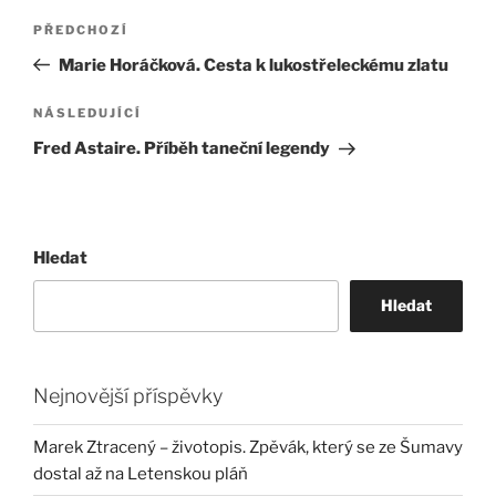
Navigace
Předchozí
PŘEDCHOZÍ
pro
příspěvek
Marie Horáčková. Cesta k lukostřeleckému zlatu
příspěvek
Následující
NÁSLEDUJÍCÍ
příspěvek
Fred Astaire. Příběh taneční legendy
Hledat
Hledat
Nejnovější příspěvky
Marek Ztracený – životopis. Zpěvák, který se ze Šumavy
dostal až na Letenskou pláň