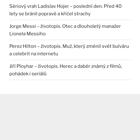
Sériový vrah Ladislav Hojer – poslední den. Před 40
lety se bránil popravě a křičel strachy
Jorge Messi – životopis. Otec a dlouholetý manažer
Lionela Messiho
Perez Hilton – životopis. Muž, který změnil svět bulváru
a celebrit na internetu
Jiří Ployhar – životopis. Herec a dabér známý z filmů,
pohádek i seriálů