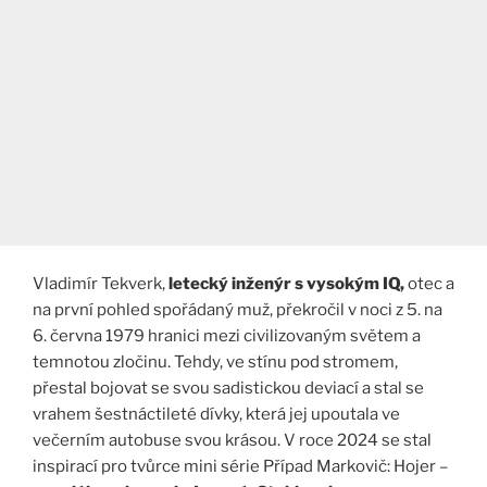
Vladimír Tekverk,
letecký inženýr s vysokým IQ,
otec a
na první pohled spořádaný muž, překročil v noci z 5. na
6. června 1979 hranici mezi civilizovaným světem a
temnotou zločinu. Tehdy, ve stínu pod stromem,
přestal bojovat se svou sadistickou deviací a stal se
vrahem šestnáctileté dívky, která jej upoutala ve
večerním autobuse svou krásou. V roce 2024 se stal
inspirací pro tvůrce mini série Případ Markovič: Hojer –