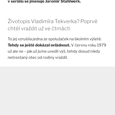
v seriálu se jmenuje Jaromír Stahlwerk.
Životopis Vladimíra Tekverka? Poprvé
chtěl vraždit už ve čtrnácti
To jej vzrušila jedna ze spolužaček na školním výletě.
Tehdy se ještě dokázal ovládnout.
V červnu roku 1979
už ale ne – jak už jsme uvedli výš, tehdy dosud nikdy
netrestaný otec od rodiny vraždil.