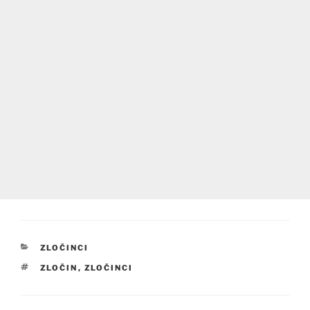
RUBRIKY
ZLOČINCI
ŠTÍTKY
ZLOČIN
,
ZLOČINCI