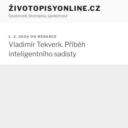
Přejít
ŽIVOTOPISYONLINE.CZ
k
Osobnosti, životopisy, společnost
obsahu
webu
PUBLIKOVÁNO
1. 2. 2024
OD
REDAKCE
Vladimír Tekverk. Příběh
inteligentního sadisty