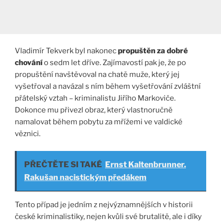
Vladimír Tekverk byl nakonec
propuštěn za dobré
chování
o sedm let dříve. Zajímavostí pak je, že po
propuštění navštěvoval na chatě muže, který jej
vyšetřoval a navázal s ním během vyšetřování zvláštní
přátelský vztah – kriminalistu Jiřího Markoviče.
Dokonce mu přivezl obraz, který vlastnoručně
namalovat během pobytu za mřížemi ve valdické
věznici.
PŘEČTĚTE SI TAKÉ
Ernst Kaltenbrunner.
Rakušan nacistickým předákem
Tento případ je jedním z nejvýznamnějších v historii
české kriminalistiky, nejen kvůli své brutalitě, ale i díky