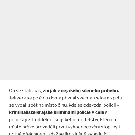
Co se stalo pak,
zní jak z nějakého šíleného příběhu.
Tekverk se po činu doma přiznal své manželce a spolu
se vydali zpět na místo činu, kde se odevzdal policii –
kriminalisté krajské kriminální policie v čele
s
policisty z 1. oddělení krajského ředitelství, kteří na
místě právě prováděli první vyhodnocování stop, byli
notně překvapeni, když se jim slušně vypadající