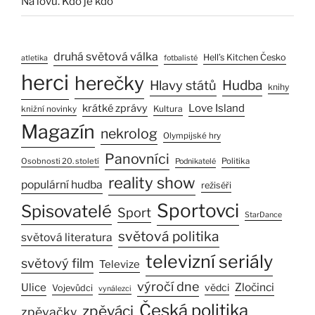
Na lovu. Kdo je kdo
druhá světová válka
Hell’s Kitchen Česko
atletika
fotbalisté
herci
herečky
Hlavy států
Hudba
knihy
Love Island
krátké zprávy
Kultura
knižní novinky
Magazín
nekrolog
Olympijské hry
Panovníci
Osobnosti 20. století
Politika
Podnikatelé
reality show
populární hudba
režiséři
Sportovci
Spisovatelé
Sport
StarDance
světová politika
světová literatura
televizní seriály
světový film
Televize
výročí dne
Ulice
Zločinci
vědci
Vojevůdci
vynálezci
Česká politika
zpěváci
zpěvačky