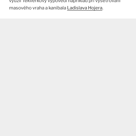
využil Tekverkovy výpovědi například při vyšetřování
masového vraha a kanibala
Ladislava Hojera
.