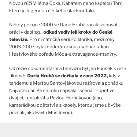
Novou růží Viléma Čoka, Kabátem nebo kapelou Törr,
které je legendou českého blackmetalu.
Někdy po roce 2000 se Daria Hrubá začala věnovat
práci v dabingu,
odkud vedly její kroky do České
televize.
Pro ni natočila sérii Folklorika, mezi roky
2003-2007 byla moderátorkou a scénáristkou
lifestylového pořadu Móda-extravagance-manýry.
Od režie dokumentární a televizní byl jen kousek k režii
filmové.
Daria Hrubá se dočkala v roce 2022,
kdy v
tandemu s Martou Santovjákovou režírovala pohádku
Najvětší dar. Ke snímku napsala i scénář – opět ve
dvojici, tentokrát s Pavlou Horňákovou (ano,
kamarádkou z dětství a z kapely, kterou jsme už výše
poznali jako Pavlu Musilovou).