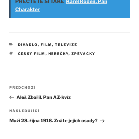
PŘEČTĚTE SI TAKÉ
Karel Roden. Pan
Charakter
RUBRIKY
DIVADLO, FILM, TELEVIZE
ŠTÍTKY
ČESKÝ FILM
,
HEREČKY
,
ZPĚVAČKY
Navigace
Předchozí
PŘEDCHOZÍ
pro
příspěvek
Aleš Zbořil. Pan AZ-kvíz
příspěvek
Následující
NÁSLEDUJÍCÍ
příspěvek
Muži 28. října 1918. Znáte jejich osudy?