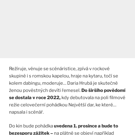
Režíruje, věnuje se scénáristice, zpívá v rockové
skupině i s romskou kapelou, hraje na kytaru, točí se
kolem dabingu, moderuje… Daria Hrubá je skutečně
ženou pověstných devíti řemesel.
Do širšího povědomí
se dostala v roce 2022,
kdy debutovala na poli filmové
režie celovečerní pohádkou Největší dar, ke které…
napsala i scénář.
Do kin bude pohádka
uvedena 1. prosince a bude to
bezesporu zážitek –
na plátně se objeví například