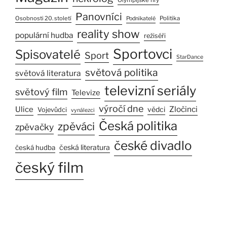
Panovníci
Osobnosti 20. století
Politika
Podnikatelé
reality show
populární hudba
režiséři
Sportovci
Spisovatelé
Sport
StarDance
světová politika
světová literatura
televizní seriály
světový film
Televize
výročí dne
Zločinci
Ulice
vědci
Vojevůdci
vynálezci
Česká politika
zpěváci
zpěvačky
české divadlo
česká literatura
česká hudba
český film