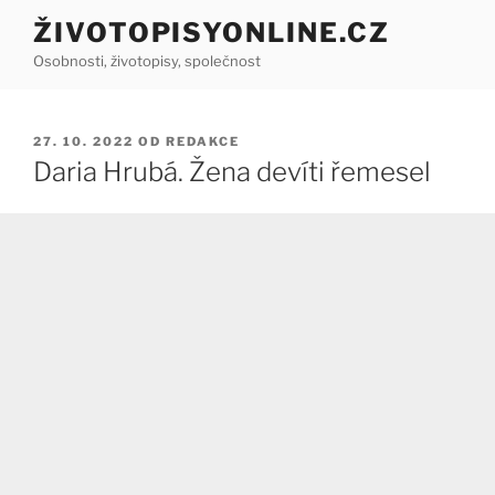
Přejít
ŽIVOTOPISYONLINE.CZ
k
Osobnosti, životopisy, společnost
obsahu
webu
PUBLIKOVÁNO
27. 10. 2022
OD
REDAKCE
Daria Hrubá. Žena devíti řemesel