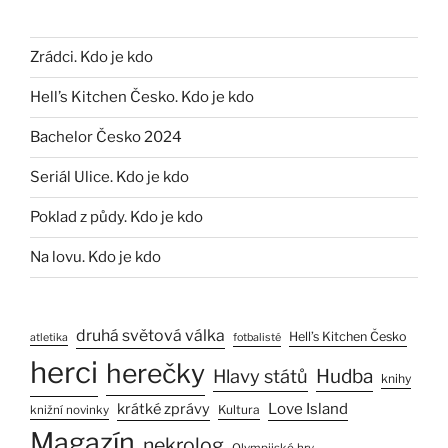
Zrádci. Kdo je kdo
Hell’s Kitchen Česko. Kdo je kdo
Bachelor Česko 2024
Seriál Ulice. Kdo je kdo
Poklad z půdy. Kdo je kdo
Na lovu. Kdo je kdo
druhá světová válka
Hell’s Kitchen Česko
atletika
fotbalisté
herci
herečky
Hlavy států
Hudba
knihy
Love Island
krátké zprávy
Kultura
knižní novinky
Magazín
nekrolog
Olympijské hry