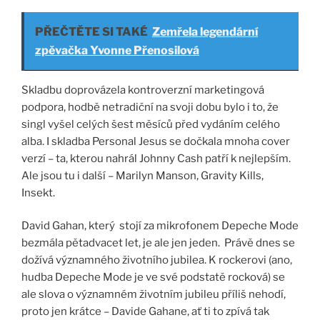
PŘEČTĚTE SI TAKÉ
Zemřela legendární
zpěvačka Yvonne Přenosilová
Skladbu doprovázela kontroverzní marketingová
podpora, hodbě netradiční na svoji dobu bylo i to, že
singl vyšel celých šest měsíců před vydáním celého
alba. I skladba Personal Jesus se dočkala mnoha cover
verzí – ta, kterou nahrál Johnny Cash patří k nejlepším.
Ale jsou tu i další – Marilyn Manson, Gravity Kills,
Insekt.
David Gahan, který stojí za mikrofonem Depeche Mode
bezmála pětadvacet let, je ale jen jeden. Právě dnes se
dožívá významného životního jubilea. K rockerovi (ano,
hudba Depeche Mode je ve své podstatě rocková) se
ale slova o významném životním jubileu příliš nehodí,
proto jen krátce – Davide Gahane, ať ti to zpívá tak