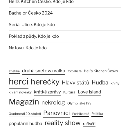
Hell’s Kitchen Česko. Kdo je kdo
Bachelor Česko 2024
Seriál Ulice. Kdo je kdo
Poklad z půdy. Kdo je kdo
Na lovu. Kdo je kdo
druhá světová válka
Hell’s Kitchen Česko
atletika
fotbalisté
herci
herečky
Hlavy států
Hudba
knihy
Love Island
krátké zprávy
Kultura
knižní novinky
Magazín
nekrolog
Olympijské hry
Panovníci
Osobnosti 20. století
Politika
Podnikatelé
reality show
populární hudba
režiséři