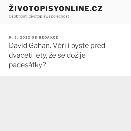
Přejít
ŽIVOTOPISYONLINE.CZ
k
Osobnosti, životopisy, společnost
obsahu
webu
PUBLIKOVÁNO
9. 5. 2012
OD
REDAKCE
David Gahan. Věřili byste před
dvaceti lety, že se dožije
padesátky?