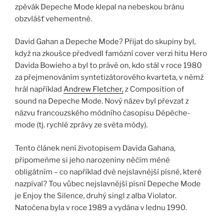
zpěvák Depeche Mode klepal na nebeskou bránu
obzvlášť vehementně.
David Gahan a Depeche Mode? Přijat do skupiny byl,
když na zkoušce předvedl famózní cover verzi hitu Hero
Davida Bowieho a byl to právě on, kdo stál v roce 1980
za přejmenováním syntetizátorového kvarteta, v němž
hrál například
Andrew Fletcher,
z Composition of
sound na Depeche Mode. Nový název byl převzat z
názvu francouzského módního časopisu Dépêche-
mode (tj. rychlé zprávy ze světa módy).
Tento článek není životopisem Davida Gahana,
připomeňme si jeho narozeniny něčím méně
obligátním – co například dvě nejslavnější písně, které
nazpíval? Tou vůbec nejslavnější písní Depeche Mode
je Enjoy the Silence, druhý singl z alba Violator.
Natočena byla v roce 1989 a vydána v lednu 1990.