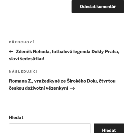
Navigace
Předchozí
PŘEDCHOZÍ
pro
příspěvek
Zdeněk Nehoda, fotbalová legenda Dukly Praha,
příspěvek
slaví šedesátku!
Následující
NÁSLEDUJÍCÍ
příspěvek
Romana Z., vražedkyně ze Širokého Dolu, čtvrtou
českou doživotní vězenkyní
Hledat
Hledat