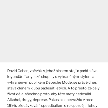
David Gahan, zpěvák, s jehož hlasem stojí a padá sláva
legendární anglické skupiny s vyhraněným stylem a
vyhraněným publikem Depeche Mode, se právě dnes
stává členem klubu padesátiletých. A to přesto, že celý
život dělal všechno proto, aby této mety nedosáhl.
Alkohol, drogy, deprese. Pokus o sebevraždu v roce
1995, předávkování speedballem o rok později. Tehdy