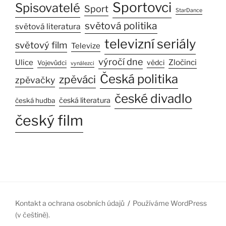
Sportovci
Spisovatelé
Sport
StarDance
světová politika
světová literatura
televizní seriály
světový film
Televize
výročí dne
Ulice
Zločinci
vědci
Vojevůdci
vynálezci
Česká politika
zpěváci
zpěvačky
české divadlo
česká literatura
česká hudba
český film
Kontakt a ochrana osobních údajů
Používáme WordPress
(v češtině).