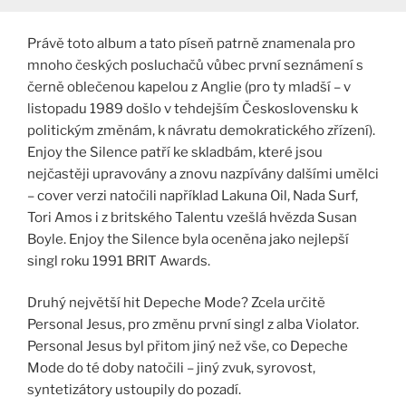
Právě toto album a tato píseň patrně znamenala pro
mnoho českých posluchačů vůbec první seznámení s
černě oblečenou kapelou z Anglie (pro ty mladší – v
listopadu 1989 došlo v tehdejším Československu k
politickým změnám, k návratu demokratického zřízení).
Enjoy the Silence patří ke skladbám, které jsou
nejčastěji upravovány a znovu nazpívány dalšími umělci
– cover verzi natočili například Lakuna Oil, Nada Surf,
Tori Amos i z britského Talentu vzešlá hvězda Susan
Boyle. Enjoy the Silence byla oceněna jako nejlepší
singl roku 1991 BRIT Awards.
Druhý největší hit Depeche Mode? Zcela určitě
Personal Jesus, pro změnu první singl z alba Violator.
Personal Jesus byl přitom jiný než vše, co Depeche
Mode do té doby natočili – jiný zvuk, syrovost,
syntetizátory ustoupily do pozadí.