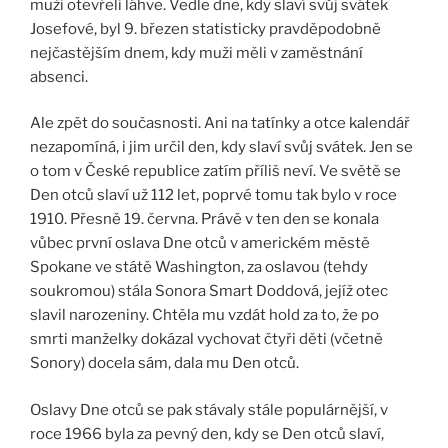
muži otevřeli láhve. Vedle dne, kdy slaví svůj svátek
Josefové, byl 9. březen statisticky pravděpodobně
nejčastějším dnem, kdy muži měli v zaměstnání
absenci.
Ale zpět do současnosti. Ani na tatínky a otce kalendář
nezapomíná, i jim určil den, kdy slaví svůj svátek. Jen se
o tom v České republice zatím příliš neví. Ve světě se
Den otců slaví už 112 let, poprvé tomu tak bylo v roce
1910. Přesně 19. června. Právě v ten den se konala
vůbec první oslava Dne otců v americkém městě
Spokane ve státě Washington, za oslavou (tehdy
soukromou) stála Sonora Smart Doddová, jejíž otec
slavil narozeniny. Chtěla mu vzdát hold za to, že po
smrti manželky dokázal vychovat čtyři děti (včetně
Sonory) docela sám, dala mu Den otců.
Oslavy Dne otců se pak stávaly stále populárnější, v
roce 1966 byla za pevný den, kdy se Den otců slaví,