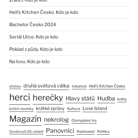
Zrádci. Kdo je kdo
Hell’s Kitchen Česko. Kdo je kdo
Bachelor Česko 2024
Seriál Ulice. Kdo je kdo
Poklad z půdy. Kdo je kdo
Na lovu. Kdo je kdo
druhá světová válka
Hell’s Kitchen Česko
atletika
fotbalisté
herci
herečky
Hlavy států
Hudba
knihy
Love Island
krátké zprávy
Kultura
knižní novinky
Magazín
nekrolog
Olympijské hry
Panovníci
Osobnosti 20. století
Politika
Podnikatelé