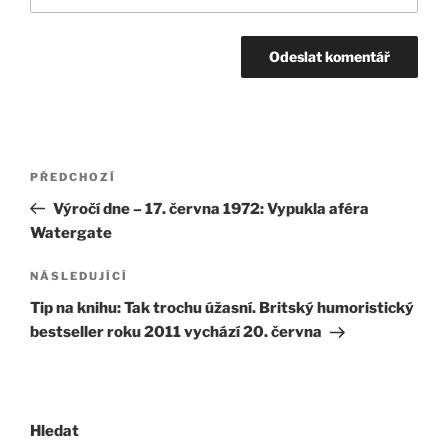
Navigace
Předchozí
PŘEDCHOZÍ
pro
příspěvek
Výročí dne – 17. června 1972: Vypukla aféra
příspěvek
Watergate
Následující
NÁSLEDUJÍCÍ
příspěvek
Tip na knihu: Tak trochu úžasní. Britský humoristický
bestseller roku 2011 vychází 20. června
Hledat