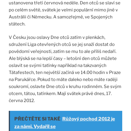
ustanovena třetí červnová neděle. Den otců se slaví se
po celém světě, svátek je velmi populární mimo jiné v
Austrálii či Německu. A samozřejmě, ve Spojených
státech.
V Česku jsou oslavy Dne otců zatím v plenkách,
sdružení Liga otevřených otců se jej snaží dostat do
povědomí veřejnosti, zatím se mu to ale příliš nedaří.
Ale blýská se na lepší časy – letošní den otců můžete
oslavit se svými tatínky například na takzvaných
Tátafestech, ten největší začíná ve 14.00 hodin v Praze
na Parukářce. Pokud to máte daleko nebo máte raději
soukromí, oslavte Dne otců v kruhu rodinném. Se svým
otcem, tátou, tatínkem. Mají svátek právě dnes, 17.
června 2012.
PŘEČTĚTE SI TAKÉ
Růžový pochod 2012 je
za námi. Vydařil se