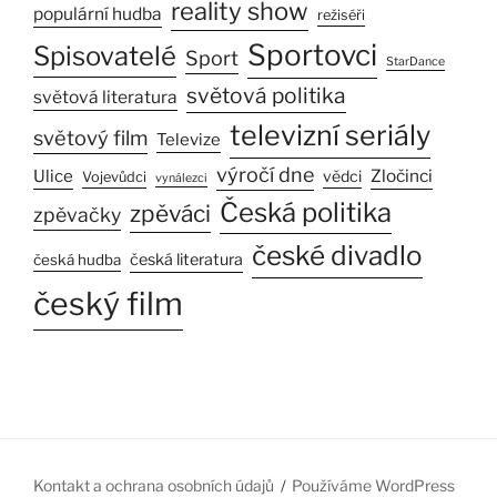
reality show
populární hudba
režiséři
Sportovci
Spisovatelé
Sport
StarDance
světová politika
světová literatura
televizní seriály
světový film
Televize
výročí dne
Ulice
Zločinci
vědci
Vojevůdci
vynálezci
Česká politika
zpěváci
zpěvačky
české divadlo
česká literatura
česká hudba
český film
Kontakt a ochrana osobních údajů
Používáme WordPress