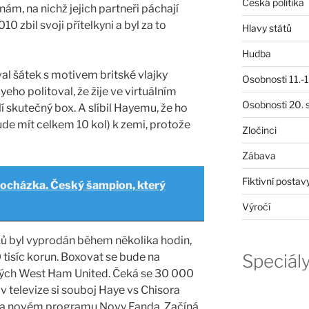
Česká politika
ám, na nichž jejich partneři páchají
0 zbil svoji přítelkyni a byl za to
Hlavy států
Hudba
val šátek s motivem britské vlajky
Osobnosti 11.-19
ho politoval, že žije ve virtuálním
Osobnosti 20. s
lí skutečný box. A slíbil Hayemu, že ho
de mít celkem 10 kol) k zemi, protože
Zločinci
Zábava
Fiktivní postav
Procházka. Český šampion, který
Výročí
ů byl vyprodán během několika hodin,
Speciál
 tisíc korun. Boxovat se bude na
ých West Ham United. Čeká se 30 000
v televize si souboj Haye vs Chisora
 na novém programu Novy Fanda. Začíná