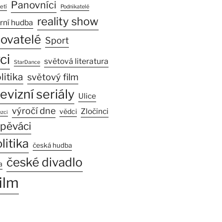
Panovníci
etí
Podnikatelé
reality show
rní hudba
sovatelé
Sport
ci
světová literatura
StarDance
litika
světový film
levizní seriály
Ulice
výročí dne
Zločinci
vědci
zci
pěváci
litika
česká hudba
české divadlo
a
ilm