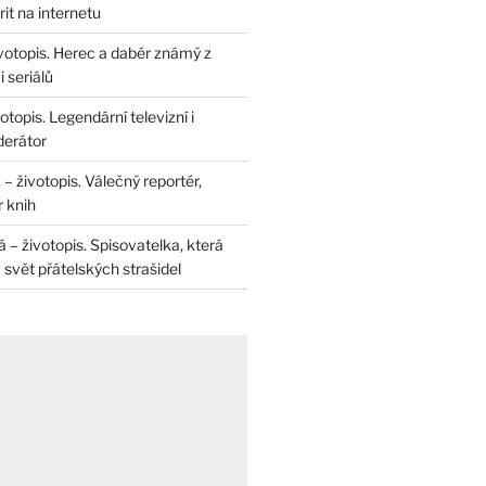
rit na internetu
životopis. Herec a dabér známý z
 seriálů
otopis. Legendární televizní i
derátor
– životopis. Válečný reportér,
r knih
– životopis. Spisovatelka, která
svět přátelských strašidel