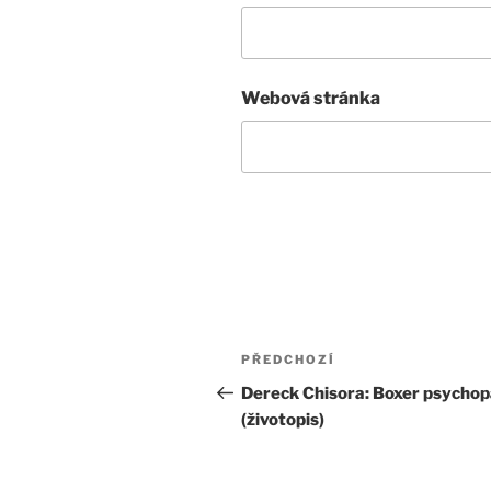
Webová stránka
Navigace
Předchozí
PŘEDCHOZÍ
pro
příspěvek
Dereck Chisora: Boxer psychop
(životopis)
příspěvek