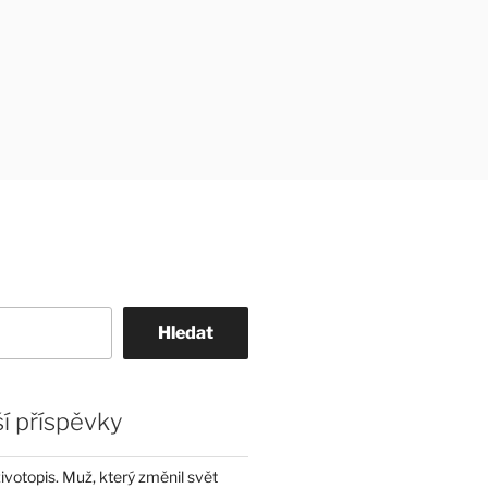
Hledat
í příspěvky
životopis. Muž, který změnil svět