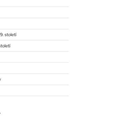
. století
toletí
y
y