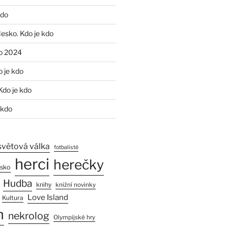
kdo
Česko. Kdo je kdo
o 2024
o je kdo
Kdo je kdo
 kdo
světová válka
fotbalisté
herci
herečky
esko
Hudba
knihy
knižní novinky
Love Island
Kultura
n
nekrolog
Olympijské hry