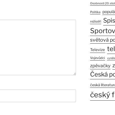
Osobnosti 20. stol
populá
Politika
Spi
režiséři
Sportov
světová po
te
Televize
Vojevůdci
vynále
z
zpěvačky
Česká po
česká literatur
český f