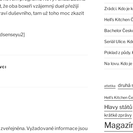
t, že oba boxeři vzájemný duel přežijí
Zrádci. Kdo je 
draví duševního, tam už toho moc zkazit
Hell’s Kitchen 
Bachelor Česk
adsenseyu2]
Seriál Ulice. Kd
Poklad z půdy. 
Na lovu. Kdo je
VCI
druhá 
atletika
Hell’s Kitchen Č
Hlavy států
krátké zprávy
Magazí
zveřejněna.
Vyžadované informace jsou