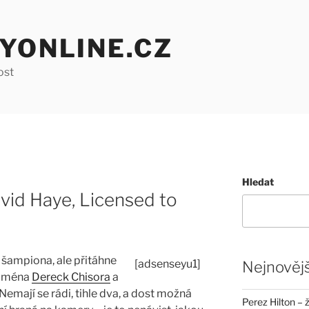
YONLINE.CZ
ost
Hledat
vid Haye, Licensed to
 šampiona, ale přitáhne
[adsenseyu1]
Nejnovějš
 Jména
Dereck Chisora
a
Nemají se rádi, tihle dva, a dost možná
Perez Hilton – 