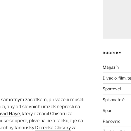
RUBRIKY
Magazín
Divadlo, film, t
Sportovci
 samotným začátkem, při vážení museli
Spisovatelé
ží, aby od slovních urážek nepřešli na
Sport
vid Haye
, který označil Chisoru za
še soupeře, plive na ně a fackuje je na
Panovníci
všechny fanoušky
Derecka Chisory
za