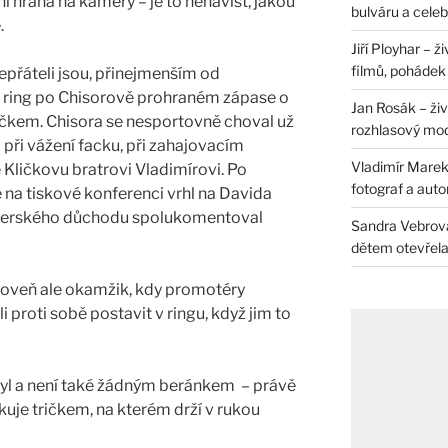
ení hraná na kamery – je to nenávist, jakou
bulváru a celeb
.
Jiří Ployhar – 
filmů, pohádek i
epřáteli jsou, přinejmenším od
 ring po Chisorově prohraném zápase o
Jan Rosák – živ
Kličkem. Chisora se nesportovně choval už
rozhlasový mo
 při vážení facku, při zahajovacím
Vladimír Marek 
 Kličkovu bratrovi Vladimírovi. Po
fotograf a auto
e na tiskové konferenci vrhl na Davida
oxerského důchodu spolukomentoval
Sandra Vebrová 
dětem otevřela 
zároveň ale okamžik, kdy promotéry
i proti sobě postavit v ringu, když jim to
yl a není také žádným beránkem – právě
uje tričkem, na kterém drží v rukou