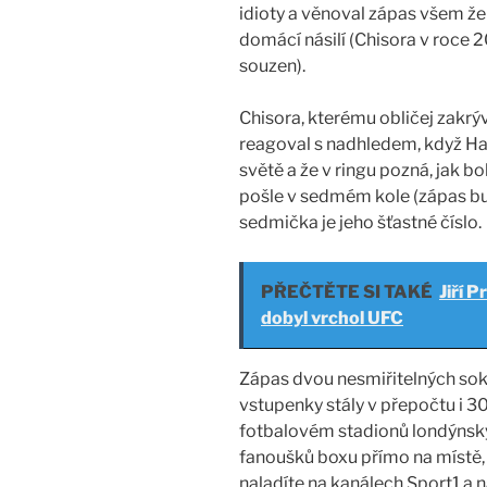
idioty a věnoval zápas všem žen
domácí násilí (Chisora v roce 201
souzen).
Chisora, kterému obličej zakrý
reagoval s nadhledem, když Haye
světě a že v ringu pozná, jak bo
pošle v sedmém kole (zápas bu
sedmička je jeho šťastné číslo.
PŘEČTĚTE SI TAKÉ
Jiří 
dobyl vrchol UFC
Zápas dvou nesmiřitelných sok
vstupenky stály v přepočtu i 30
fotbalovém stadionů londýnsk
fanoušků boxu přímo na místě, 
naladíte na kanálech Sport1 a