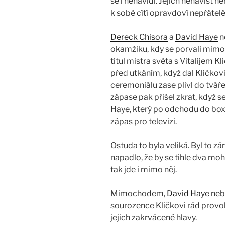
se i nenávidí. Jejich nenávist n
k sobě cítí opravdoví nepřátelé
Dereck Chisora
a
David Haye
n
okamžiku, kdy se porvali mimo
titul mistra světa s Vitalijem 
před utkáním, když dal Kličkovi
ceremoniálu zase plivl do tváře
zápase pak přišel zkrat, když s
Haye, který po odchodu do b
zápas pro televizi.
Ostuda to byla veliká. Byl to 
napadlo, že by se tihle dva mohl
tak jde i mimo něj.
Mimochodem,
David Haye
neb
sourozence Kličkovi rád provok
jejich zakrvácené hlavy.