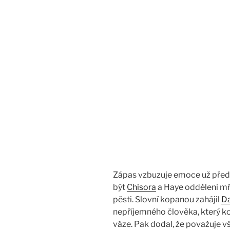
Zápas vzbuzuje emoce už před
být
Chisora
a Haye odděleni mří
pěsti. Slovní kopanou zahájil
Da
nepříjemného člověka, který kou
váze. Pak dodal, že považuje 