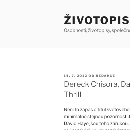
Přejít
k
ŽIVOTOPIS
obsahu
webu
Osobnosti, životopisy, společn
PUBLIKOVÁNO
14. 7. 2012
OD
REDAKCE
Dereck Chisora, Da
Thrill
Není to zápas o titul světového
minimálně stejnou pozornost.
David Haye
jsou toho zárukou. 