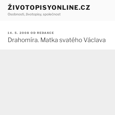
Přejít
ŽIVOTOPISYONLINE.CZ
k
Osobnosti, životopisy, společnost
obsahu
webu
PUBLIKOVÁNO
14. 5. 2008
OD
REDAKCE
Drahomíra. Matka svatého Václava