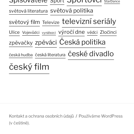
Sport
StarDance
světová politika
světová literatura
televizní seriály
světový film
Televize
výročí dne
Ulice
Zločinci
vědci
Vojevůdci
vynálezci
Česká politika
zpěváci
zpěvačky
české divadlo
česká literatura
česká hudba
český film
Kontakt a ochrana osobních údajů
Používáme WordPress
(v češtině).