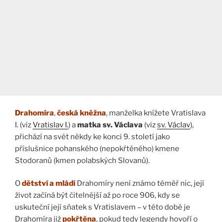
Drahomíra
,
česká kněžna
, manželka knížete Vratislava
I. (viz
Vratislav I.
) a
matka sv. Václava
(viz
sv. Václav
),
přichází na svět někdy ke konci 9. století jako
příslušnice pohanského (nepokřtěného) kmene
Stodoranů (kmen polabských Slovanů).
O
dětství a mládí
Drahomíry není známo téměř nic, její
život začíná být čitelnější až po roce 906, kdy se
uskuteční její sňatek s Vratislavem – v této době je
Drahomíra již
pokřtěna
, pokud tedy legendy hovoří o