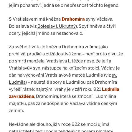
jejím pohanství, jedná se o nepřesnost těchto legend.
S Vratislavem má kněžna
Drahomíra
syny Václava,
Boleslava (viz
Boleslav I. Ukrutný
), Spytihněva a čtyři
dcery, jejichž jméno se nezachovalo.
Za svého života je kněžna Drahomíra známa jako
prchlivá, prudká a ctižádostivá žena – není proto divu, že
po smrti manžela, Vratislava I., těžce nese, že její a
Vratislavův syn, nástupce na knížecím stolci, Václav, je
dán na vychování Vratislavově matce Ludmile (viz
sv.
Ludmila
) – neustálé spory s Ludmilou pak Drahomíra
vyřeší rázně: najatými vrahy je v září roku 921
Ludmila
zavražděna
, Drahomíra, která se zmocní i Ludmilina
majetku, pak za nedospělého Václava vládne českým
zemím.
Nevládne ale dlouho, již v roce 922 se moci ujímá
patnáctiletý, tedy podle tehdejších norem plnoletý,