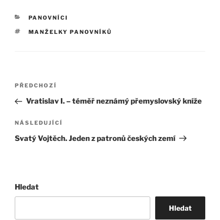
RUBRIKY
PANOVNÍCI
ŠTÍTKY
MANŽELKY PANOVNÍKŮ
Navigace
Předchozí
PŘEDCHOZÍ
pro
příspěvek
Vratislav I. – téměř neznámý přemyslovský kníže
příspěvek
Následující
NÁSLEDUJÍCÍ
příspěvek
Svatý Vojtěch. Jeden z patronů českých zemí
Hledat
Hledat