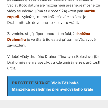
Václav (toto datum ale možná není přesné, je možné, že
vlády se Václav ujímá až v roce 924) – ten pak
matku
zapudí
a vykáže ji mimo knížecí dvůr: po čase je
Drahomíře ale dovoleno se ke dvoru vrátit.
Za zmínku stojí připomenout i ten fakt, že
kněžna
Drahomíra
je ve Staré Boleslavi přítomna Václavově
zavraždění.
V době vlády druhého Drahomířina syna, Boleslava, již o
Drahomíře není slyšet, kdy a kde umírá nelze s určitostí
určit.
PŘEČTĚTE SI TAKÉ
Viola Těšínská.
Manželka posledního přemyslovského krále