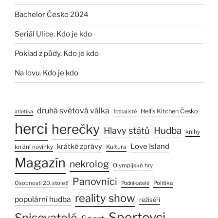
Bachelor Česko 2024
Seriál Ulice. Kdo je kdo
Poklad z půdy. Kdo je kdo
Na lovu. Kdo je kdo
druhá světová válka
Hell’s Kitchen Česko
atletika
fotbalisté
herci
herečky
Hlavy států
Hudba
knihy
Love Island
krátké zprávy
Kultura
knižní novinky
Magazín
nekrolog
Olympijské hry
Panovníci
Osobnosti 20. století
Politika
Podnikatelé
reality show
populární hudba
režiséři
Sportovci
Spisovatelé