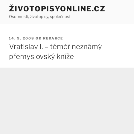
Přejít
ŽIVOTOPISYONLINE.CZ
k
Osobnosti, životopisy, společnost
obsahu
webu
PUBLIKOVÁNO
14. 5. 2008
OD
REDAKCE
Vratislav I. – téměř neznámý
přemyslovský kníže