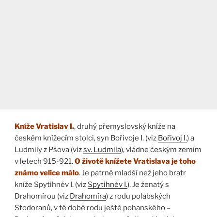
Kníže Vratislav I.
, druhý přemyslovský kníže na
českém knížecím stolci, syn Bořivoje I. (viz
Bořivoj I.
) a
Ludmily z Pšova (viz
sv. Ludmila
), vládne českým zemím
v letech 915-921.
O životě knížete Vratislava je toho
známo velice málo
. Je patrně mladší než jeho bratr
kníže Spytihněv I. (viz
Spytihněv I.
). Je ženatý s
Drahomírou (viz
Drahomíra
) z rodu polabských
Stodoranů, v té době rodu ještě pohanského –