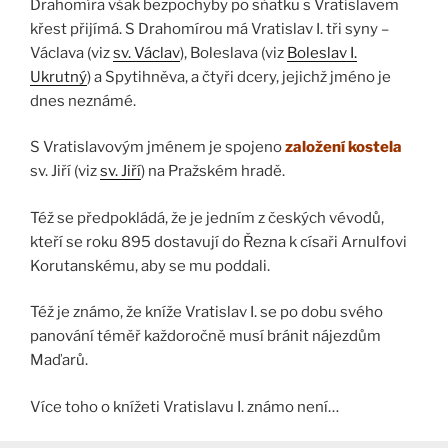
Drahomíra však bezpochyby po sňatku s Vratislavem
křest přijímá. S Drahomírou má Vratislav I. tři syny –
Václava (viz
sv. Václav
), Boleslava (viz
Boleslav I.
Ukrutný
) a Spytihněva, a čtyři dcery, jejichž jméno je
dnes neznámé.
S Vratislavovým jménem je spojeno
založení kostela
sv. Jiří (viz
sv. Jiří
) na Pražském hradě.
Též se předpokládá, že je jedním z českých vévodů,
kteří se roku 895 dostavují do Řezna k císaři Arnulfovi
Korutanskému, aby se mu poddali.
Též je známo, že kníže Vratislav I. se po dobu svého
panování téměř každoročně musí bránit nájezdům
Maďarů.
Více toho o knížeti Vratislavu I. známo není…