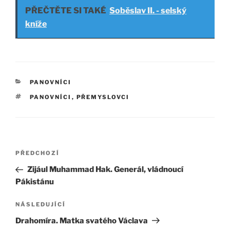
PŘEČTĚTE SI TAKÉ
Soběslav II. - selský
kníže
RUBRIKY
PANOVNÍCI
ŠTÍTKY
PANOVNÍCI
,
PŘEMYSLOVCI
Navigace
Předchozí
PŘEDCHOZÍ
pro
příspěvek
Zijául Muhammad Hak. Generál, vládnoucí
příspěvek
Pákistánu
Následující
NÁSLEDUJÍCÍ
příspěvek
Drahomíra. Matka svatého Václava