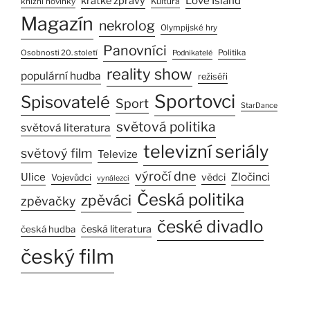
Love Island
krátké zprávy
Kultura
knižní novinky
Magazín
nekrolog
Olympijské hry
Panovníci
Osobnosti 20. století
Politika
Podnikatelé
reality show
populární hudba
režiséři
Sportovci
Spisovatelé
Sport
StarDance
světová politika
světová literatura
televizní seriály
světový film
Televize
výročí dne
Ulice
Zločinci
vědci
Vojevůdci
vynálezci
Česká politika
zpěváci
zpěvačky
české divadlo
česká literatura
česká hudba
český film