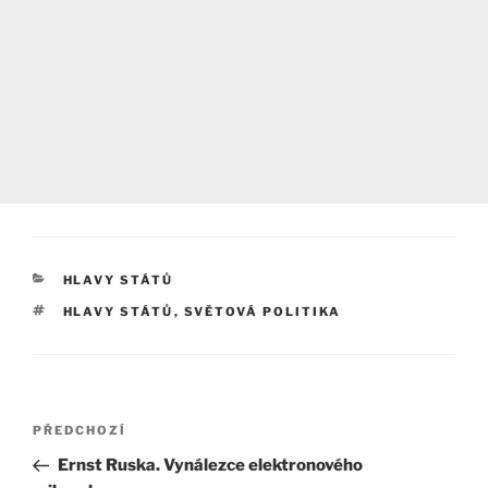
RUBRIKY
HLAVY STÁTŮ
ŠTÍTKY
HLAVY STÁTŮ
,
SVĚTOVÁ POLITIKA
Navigace
Předchozí
PŘEDCHOZÍ
pro
příspěvek
Ernst Ruska. Vynálezce elektronového
příspěvek