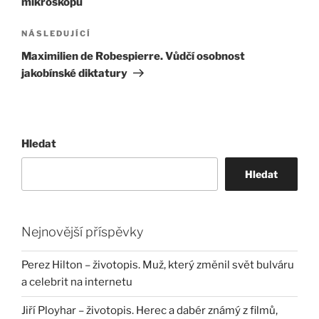
mikroskopu
Následující
NÁSLEDUJÍCÍ
příspěvek
Maximilien de Robespierre. Vůdčí osobnost
jakobínské diktatury
Hledat
Hledat
Nejnovější příspěvky
Perez Hilton – životopis. Muž, který změnil svět bulváru
a celebrit na internetu
Jiří Ployhar – životopis. Herec a dabér známý z filmů,