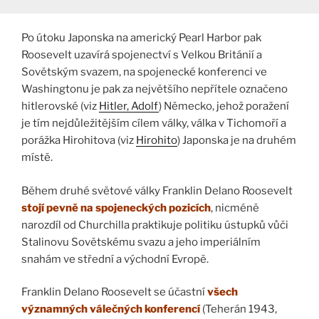
Po útoku Japonska na americký Pearl Harbor pak
Roosevelt uzavírá spojenectví s Velkou Británií a
Sovětským svazem, na spojenecké konferenci ve
Washingtonu je pak za největšího nepřítele označeno
hitlerovské (viz
Hitler, Adolf
) Německo, jehož poražení
je tím nejdůležitějším cílem války, válka v Tichomoří a
porážka Hirohitova (viz
Hirohito
) Japonska je na druhém
místě.
Během druhé světové války Franklin Delano Roosevelt
stojí pevně na spojeneckých pozicích
, nicméně
narozdíl od Churchilla praktikuje politiku ústupků vůči
Stalinovu Sovětskému svazu a jeho imperiálním
snahám ve střední a východní Evropě.
Franklin Delano Roosevelt se účastní
všech
významných válečných konferencí
(Teherán 1943,