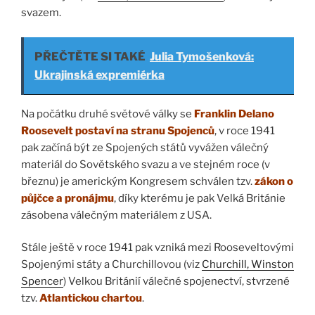
svazem.
PŘEČTĚTE SI TAKÉ
Julia Tymošenková:
Ukrajinská expremiérka
Na počátku druhé světové války se
Franklin Delano
Roosevelt postaví na stranu Spojenců
, v roce 1941
pak začíná být ze Spojených států vyvážen válečný
materiál do Sovětského svazu a ve stejném roce (v
březnu) je americkým Kongresem schválen tzv.
zákon o
půjčce a pronájmu
, díky kterému je pak Velká Británie
zásobena válečným materiálem z USA.
Stále ještě v roce 1941 pak vzniká mezi Rooseveltovými
Spojenými státy a Churchillovou (viz
Churchill, Winston
Spencer
) Velkou Británií válečné spojenectví, stvrzené
tzv.
Atlantickou chartou
.