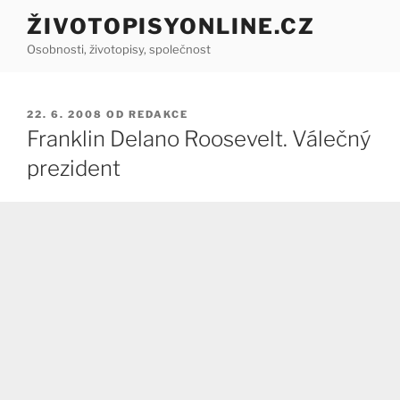
Přejít
ŽIVOTOPISYONLINE.CZ
k
Osobnosti, životopisy, společnost
obsahu
webu
PUBLIKOVÁNO
22. 6. 2008
OD
REDAKCE
Franklin Delano Roosevelt. Válečný
prezident