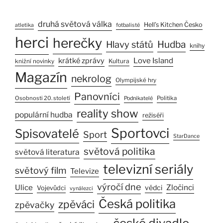
druhá světová válka
Hell’s Kitchen Česko
atletika
fotbalisté
herci
herečky
Hlavy států
Hudba
knihy
Love Island
krátké zprávy
Kultura
knižní novinky
Magazín
nekrolog
Olympijské hry
Panovníci
Osobnosti 20. století
Politika
Podnikatelé
reality show
populární hudba
režiséři
Sportovci
Spisovatelé
Sport
StarDance
světová politika
světová literatura
televizní seriály
světový film
Televize
výročí dne
Ulice
Zločinci
vědci
Vojevůdci
vynálezci
Česká politika
zpěváci
zpěvačky