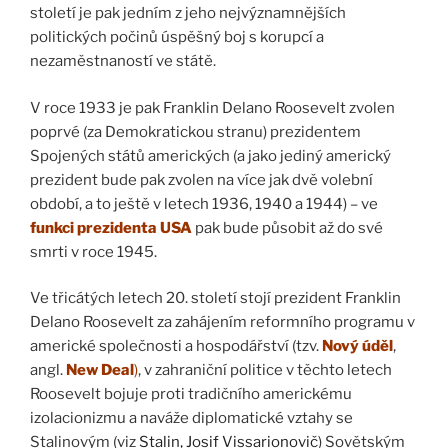
století je pak jedním z jeho nejvýznamnějších
politických počinů úspěšný boj s korupcí a
nezaměstnaností ve státě.
V roce 1933 je pak Franklin Delano Roosevelt zvolen
poprvé (za Demokratickou stranu) prezidentem
Spojených států amerických (a jako jediný americký
prezident bude pak zvolen na více jak dvě volební
období, a to ještě v letech 1936, 1940 a 1944) – ve
funkci
prezidenta USA
pak bude působit až do své
smrti v roce 1945.
Ve třicátých letech 20. století stojí prezident Franklin
Delano Roosevelt za zahájením reformního programu v
americké společnosti a hospodářství (tzv.
Nový úděl
,
angl.
New Deal
)
, v zahraniční politice v těchto letech
Roosevelt bojuje proti tradičního americkému
izolacionizmu a naváže diplomatické vztahy se
Stalinovým (viz
Stalin, Josif Vissarionovič
) Sovětským