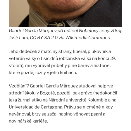
Gabriel García Márquez při udílení Nobelovy ceny. Zdroj:
José Lara, CC BY-SA 2.0 via Wikimedia Commons
Jeho dědeček z matčiny strany, liberál, plukovník a
veterán války o tisíc dnů (občanská válka na konci 19.
století), mu vyprávěl příběhy plné barev a historie,
které později ožily v jeho knihách.
Vzdělání? Gabriel García Márquez studoval nejprve
střední školu v Bogotě, později pak právo (nedokončil
je) a žurnalistiku na Národní univerzitě Kolumbie a na
Universidad de Cartagena. Právu se nicméně nikdy
nevěnoval, brzy se začal naplno věnovat psaní a
novinářské kariéře.