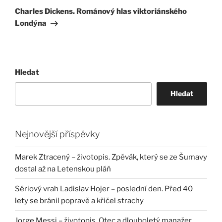
příspěvek
Charles Dickens. Románový hlas viktoriánského
Londýna
Hledat
Hledat
Nejnovější příspěvky
Marek Ztracený – životopis. Zpěvák, který se ze Šumavy
dostal až na Letenskou pláň
Sériový vrah Ladislav Hojer – poslední den. Před 40
lety se bránil popravě a křičel strachy
Jorge Messi – životopis. Otec a dlouholetý manažer