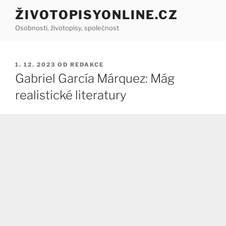
Přejít
ŽIVOTOPISYONLINE.CZ
k
Osobnosti, životopisy, společnost
obsahu
webu
PUBLIKOVÁNO
1. 12. 2023
OD
REDAKCE
Gabriel García Márquez: Mág
realistické literatury