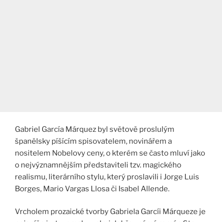
Gabriel García Márquez byl světově proslulým
španělsky píšícím spisovatelem, novinářem a
nositelem Nobelovy ceny, o kterém se často mluví jako
o nejvýznamnějším představiteli tzv. magického
realismu, literárního stylu, který proslavili i Jorge Luis
Borges, Mario Vargas Llosa či Isabel Allende.
Vrcholem prozaické tvorby Gabriela Garcíi Márqueze je