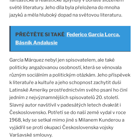
fantastické a realistické splynuly v bohatě složeném
světě literatury. Jeho díla byla přeložena do mnoha
jazyků a měla hluboký dopad na světovou literaturu.
PŘEČTĚTE SI TAKÉ
Federico García Lorca.
Básník Andalusie
García Márquez nebyl jen spisovatelem, ale také
politicky angažovanou osobností, která se věnovala
různým sociálním a politickým otázkám. Jeho příspěvek
k literatuře a kultuře a jeho schopnost zachytit duši
Latinské Ameriky prostřednictvím svého psaní ho činí
jedním z nejvýznamnějších spisovatelů 20. století.
Slavný autor navštívil v padesátých letech dvakrát i
Československo. Potřetí se do naší země vydal v roce
1968, kdy se setkal mimo jiné s Milanem Kunderou a
vyjádřil se proti okupaci Československa vojsky
Varšavské smlouvy.