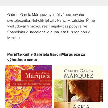
Gabriel García Márquez byl měl vůbec povahu
světoběžníka. Několik let žil v Paříži, v italském Římě
vystudoval filmovou režii, nějaký čas pobýval ve
Španělsku v Barceloně, dlouhá léta žil s rodinou v
Mexiku.
Pořiďte knihy Gabriela Garcíi Márqueze za
výhodnou cenu: