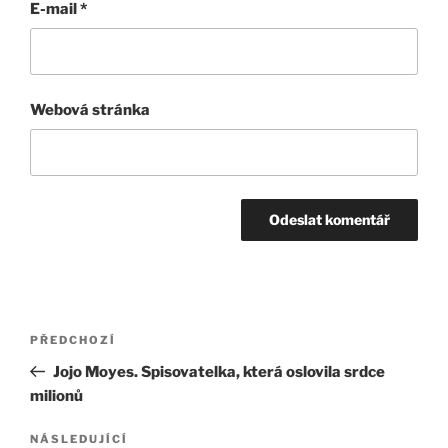
E-mail
*
Webová stránka
Navigace
Předchozí
PŘEDCHOZÍ
pro
příspěvek
Jojo Moyes. Spisovatelka, která oslovila srdce
příspěvek
milionů
Následující
NÁSLEDUJÍCÍ