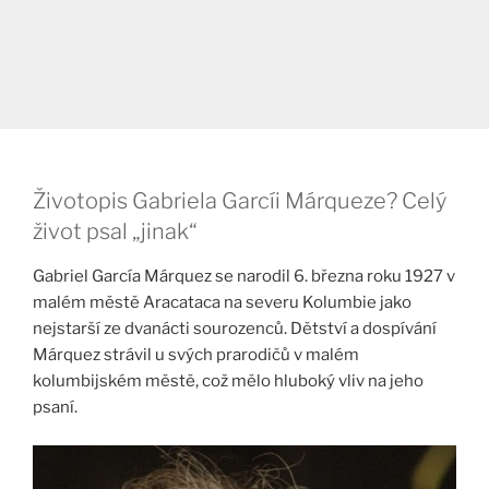
Životopis Gabriela Garcíi Márqueze? Celý
život psal „jinak“
Gabriel García Márquez se narodil 6. března roku 1927 v
malém městě Aracataca na severu Kolumbie jako
nejstarší ze dvanácti sourozenců. Dětství a dospívání
Márquez strávil u svých prarodičů v malém
kolumbijském městě, což mělo hluboký vliv na jeho
psaní.