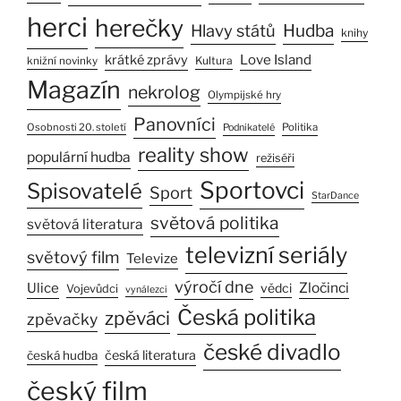
herci
herečky
Hlavy států
Hudba
knihy
Love Island
krátké zprávy
Kultura
knižní novinky
Magazín
nekrolog
Olympijské hry
Panovníci
Osobnosti 20. století
Politika
Podnikatelé
reality show
populární hudba
režiséři
Sportovci
Spisovatelé
Sport
StarDance
světová politika
světová literatura
televizní seriály
světový film
Televize
výročí dne
Ulice
Zločinci
vědci
Vojevůdci
vynálezci
Česká politika
zpěváci
zpěvačky
české divadlo
česká literatura
česká hudba
český film