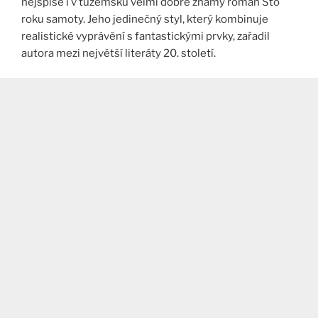
nejspíše i v tuzemsku velmi dobře známý román Sto
roku samoty. Jeho jedinečný styl, který kombinuje
realistické vyprávění s fantastickými prvky, zařadil
autora mezi největší literáty 20. století.