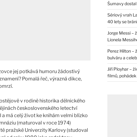
Šumavy dostal 
Sériový vrah La
40 lety se brán
Jorge Messi – 
Lionela Messih
Perez Hilton – 
bulváru a celeb
Jiří Ployhar – 
azovce jej potkává humoru žádostivý
filmů, pohádek i
í znamení? Pomalá řeč, výrazná dikce,
omrzí.
ostějově v rodině historika dělnického
 dějinách československého letectví
a má celý život ke knihám velmi blízko
mnáziu (maturoval v roce 1974)
ltě pražské Univerzity Karlovy (studoval