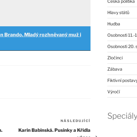
Česká politika
Hlavy států
Hudba
n Brando. Mladý rozhněvaný muž i
Osobnosti 11.-19
Osobnosti 20. s
Zločinci
Zábava
Fiktivní postav
Výročí
Speciál
NÁSLEDUJÍCÍ
Následující
příspěvek
h.
Karin Babinská. Pusinky a Křídla