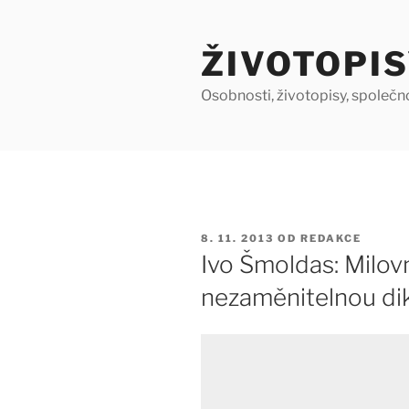
Přejít
k
ŽIVOTOPIS
obsahu
webu
Osobnosti, životopisy, společn
PUBLIKOVÁNO
8. 11. 2013
OD
REDAKCE
Ivo Šmoldas: Milovn
nezaměnitelnou dik