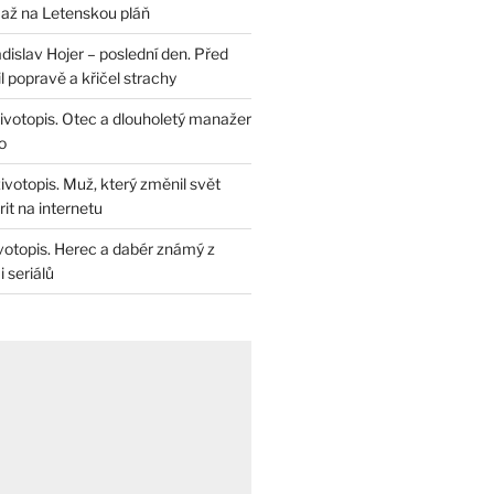
až na Letenskou pláň
dislav Hojer – poslední den. Před
il popravě a křičel strachy
životopis. Otec a dlouholetý manažer
o
životopis. Muž, který změnil svět
rit na internetu
životopis. Herec a dabér známý z
 seriálů