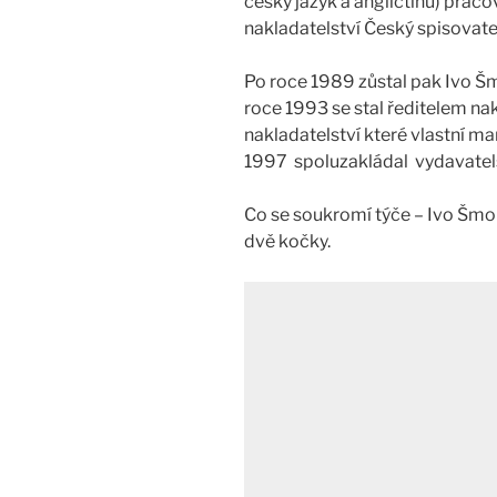
český jazyk a angličtinu) prac
nakladatelství Český spisovate
Po roce 1989 zůstal pak Ivo Š
roce 1993 se stal ředitelem nak
nakladatelství které vlastní ma
1997 spoluzakládal vydavatels
Co se soukromí týče – Ivo Šmol
dvě kočky.