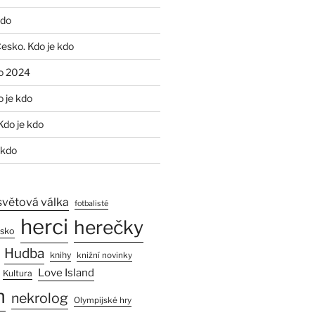
kdo
Česko. Kdo je kdo
o 2024
o je kdo
Kdo je kdo
 kdo
světová válka
fotbalisté
herci
herečky
esko
Hudba
knihy
knižní novinky
Love Island
Kultura
n
nekrolog
Olympijské hry