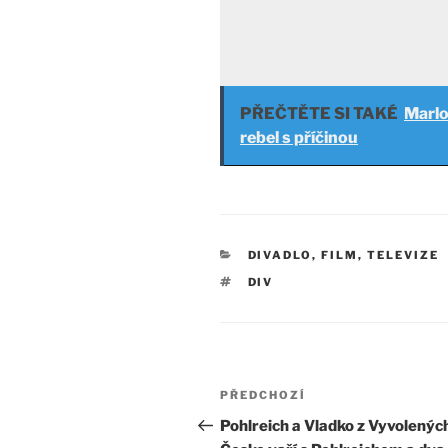
PŘEČTĚTE SI TAKÉ
Marlo
rebel s příčinou
RUBRIKY
DIVADLO, FILM, TELEVIZE
ŠTÍTKY
DIV
Navigace
Předchozí
PŘEDCHOZÍ
pro
příspěvek
Pohlreich a Vladko z Vyvolenýc