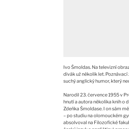
Ivo Šmoldas. Na televizní obr
divák už několik let. Poznávac
suchý anglický humor, který ne
Narodil 23. července 1955 v Pr
hnutí a autora několika knih o
Zdeňka Šmoldase. I on sám měl 
– po studiu na olomouckém gy
absolvoval na Filozofické faku