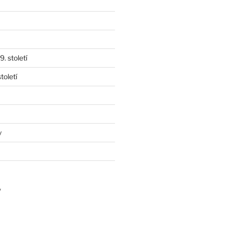
. století
toletí
y
y