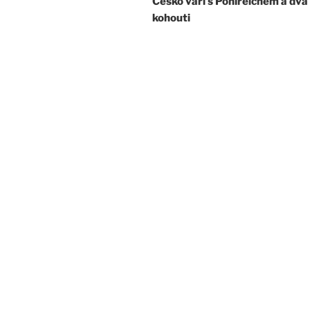
Česko vaří s Pohlreichem a dva
příspěvek
kohouti