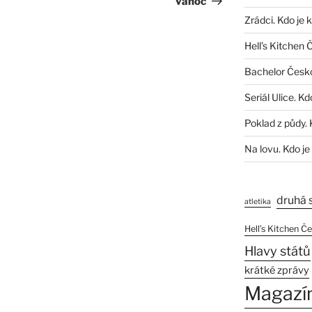
vánoc
Zrádci. Kdo je 
Hell’s Kitchen 
Bachelor Česk
Seriál Ulice. Kd
Poklad z půdy. 
Na lovu. Kdo je
druhá 
atletika
Hell’s Kitchen Č
Hlavy států
krátké zprávy
Magazí