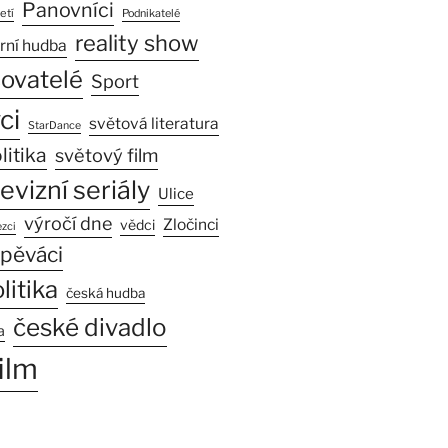
Panovníci
etí
Podnikatelé
reality show
rní hudba
sovatelé
Sport
ci
světová literatura
StarDance
litika
světový film
levizní seriály
Ulice
výročí dne
Zločinci
vědci
zci
pěváci
litika
česká hudba
české divadlo
a
ilm