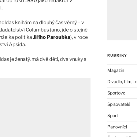
oval od roku 1980 jako redaktor v
l.
moldas knihám na dlouhý čas věrný – v
ladatelství Columbus (ano, jde o stejné
nželka politika
Jiřího Paroubka
), v roce
tví Apsida.
RUBRIKY
das je ženatý, má dvě děti, dva vnuky a
Magazín
Divadlo, film, t
Sportovci
Spisovatelé
Sport
Panovníci