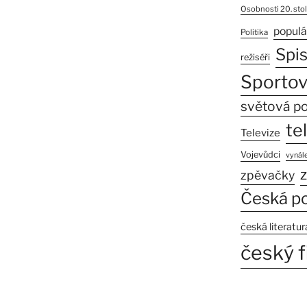
Osobnosti 20. stol
populá
Politika
Spi
režiséři
Sportov
světová po
te
Televize
Vojevůdci
vynále
z
zpěvačky
Česká po
česká literatur
český f