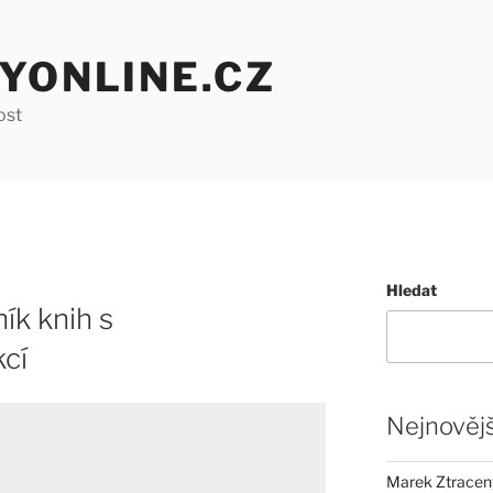
YONLINE.CZ
ost
Hledat
ík knih s
cí
Nejnovějš
Marek Ztracený 