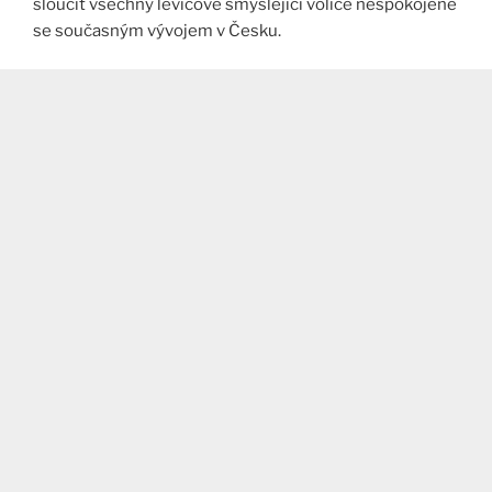
sloučit všechny levicově smýšlející voliče nespokojené
se současným vývojem v Česku.