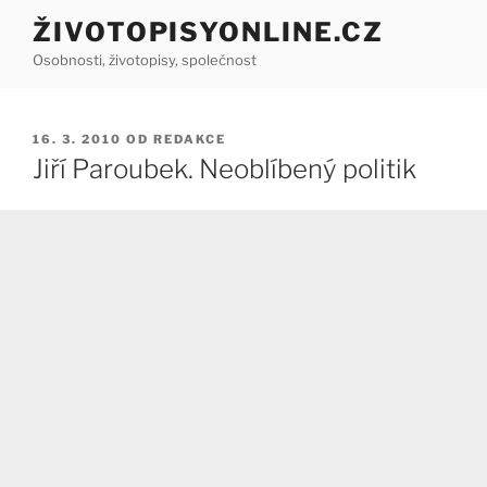
Přejít
ŽIVOTOPISYONLINE.CZ
k
Osobnosti, životopisy, společnost
obsahu
webu
PUBLIKOVÁNO
16. 3. 2010
OD
REDAKCE
Jiří Paroubek. Neoblíbený politik