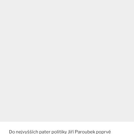
Do nejvyšších pater politiky Jiří Paroubek poprvé