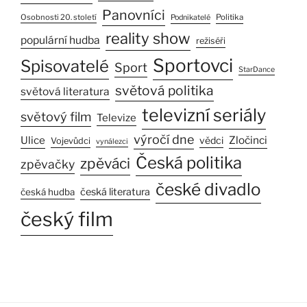
Panovníci
Osobnosti 20. století
Politika
Podnikatelé
reality show
populární hudba
režiséři
Sportovci
Spisovatelé
Sport
StarDance
světová politika
světová literatura
televizní seriály
světový film
Televize
výročí dne
Ulice
Zločinci
vědci
Vojevůdci
vynálezci
Česká politika
zpěváci
zpěvačky
české divadlo
česká literatura
česká hudba
český film