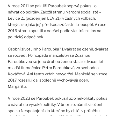
V roce 2011 se pak Jiří Paroubek poprvé pokusil o
návrat do politiky. Založil stranu Národní socialisté –
Levice 21 (později jen LEV 21), v žádných volbách,
kterých se jako její předseda zúčastnil, neuspěl. V roce
2016 stranu opustil a odešel podle vlastních slov na
politický odpočinek.
Osobní život Jiřího Paroubka? Dvakrát se oženil, dvakrát
se rozvedl. Po rozpadu manželství se Zuzanou
Paroubkovou se jeho druhou ženou stala o dvacet let
mladší tlumočnice
Petra Paroubková
, za svobodna
Kováčová. Ani tento vztah nevydržel. Manželé se v roce
2017 rozešli, i dál společně vychovávají dceru
Margaritu.
V roce 2023 se Paroubek pokusil už o několikátý pokus
o návrat do vysoké politiky. V únoru oznámil založení
spolku Nespokojení, do kterého by chtěl v průběhu