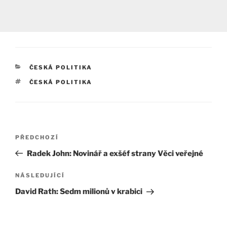
RUBRIKY
ČESKÁ POLITIKA
ŠTÍTKY
ČESKÁ POLITIKA
Navigace
Předchozí
PŘEDCHOZÍ
pro
příspěvek
Radek John: Novinář a exšéf strany Věci veřejné
příspěvek
Následující
NÁSLEDUJÍCÍ
příspěvek
David Rath: Sedm milionů v krabici