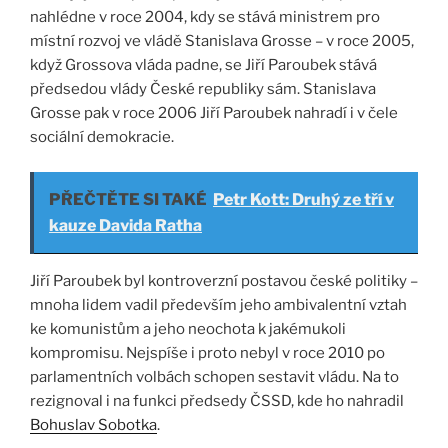
nahlédne v roce 2004, kdy se stává ministrem pro
místní rozvoj ve vládě Stanislava Grosse – v roce 2005,
když Grossova vláda padne, se Jiří Paroubek stává
předsedou vlády České republiky sám. Stanislava
Grosse pak v roce 2006 Jiří Paroubek nahradí i v čele
sociální demokracie.
PŘEČTĚTE SI TAKÉ
Petr Kott: Druhý ze tří v
kauze Davida Ratha
Jiří Paroubek byl kontroverzní postavou české politiky –
mnoha lidem vadil především jeho ambivalentní vztah
ke komunistům a jeho neochota k jakémukoli
kompromisu. Nejspíše i proto nebyl v roce 2010 po
parlamentních volbách schopen sestavit vládu. Na to
rezignoval i na funkci předsedy ČSSD, kde ho nahradil
Bohuslav Sobotka
.