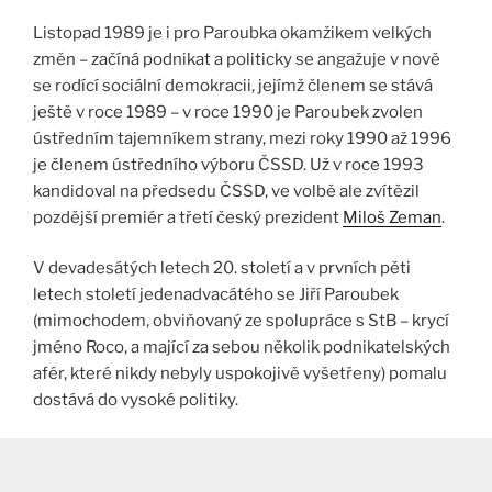
Listopad 1989 je i pro Paroubka okamžikem velkých
změn – začíná podnikat a politicky se angažuje v nově
se rodící sociální demokracii, jejímž členem se stává
ještě v roce 1989 – v roce 1990 je Paroubek zvolen
ústředním tajemníkem strany, mezi roky 1990 až 1996
je členem ústředního výboru ČSSD. Už v roce 1993
kandidoval na předsedu ČSSD, ve volbě ale zvítězil
pozdější premiér a třetí český prezident
Miloš Zeman
.
V devadesátých letech 20. století a v prvních pěti
letech století jedenadvacátého se Jiří Paroubek
(mimochodem, obviňovaný ze spolupráce s StB – krycí
jméno Roco, a mající za sebou několik podnikatelských
afér, které nikdy nebyly uspokojivě vyšetřeny) pomalu
dostává do vysoké politiky.