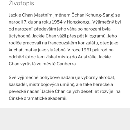
Životopis
Jackie Chan (vlastním jménem Čchan Kchung-Sang) se
narodil 7. dubna roku 1954 v Hongkongu. Výjimečný byl
od narození, především jeho váha po narození byla
úctyhodná, Jackie Chan vážil přes pět kilogramů. Jeho
rodiče pracovali na francouzském konzulátu, otec jako
kuchař, matka jako služebná. V roce 1961 pak rodina
odchází (otec tam získal místo) do Austrálie, Jackie
Chan vyrůstá ve městě Canberra.
Své výjimečné pohybové nadání (je výborný akrobat,
kaskadér, mistr bojových umění), ale také herecké a
pěvecké nadání Jackie Chan celých deset let rozvíjel na
Čínské dramatické akademii.