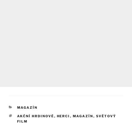
RUBRIKY
MAGAZÍN
ŠTÍTKY
AKČNÍ HRDINOVÉ
,
HERCI
,
MAGAZÍN
,
SVĚTOVÝ
FILM