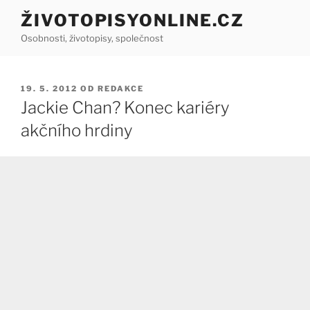
Přejít
ŽIVOTOPISYONLINE.CZ
k
Osobnosti, životopisy, společnost
obsahu
webu
PUBLIKOVÁNO
19. 5. 2012
OD
REDAKCE
Jackie Chan? Konec kariéry
akčního hrdiny