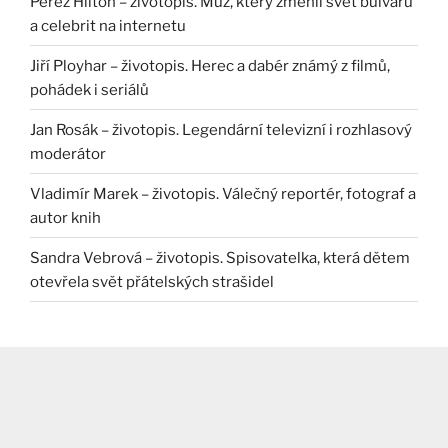
Perez Hilton – životopis. Muž, který změnil svět bulváru
a celebrit na internetu
Jiří Ployhar – životopis. Herec a dabér známý z filmů,
pohádek i seriálů
Jan Rosák – životopis. Legendární televizní i rozhlasový
moderátor
Vladimír Marek – životopis. Válečný reportér, fotograf a
autor knih
Sandra Vebrová – životopis. Spisovatelka, která dětem
otevřela svět přátelských strašidel