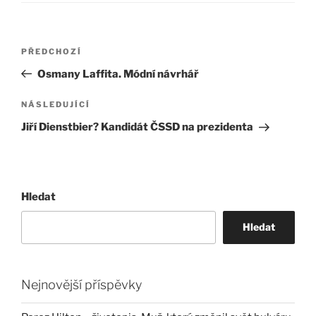
Navigace
Předchozí
PŘEDCHOZÍ
pro
příspěvek
Osmany Laffita. Módní návrhář
příspěvek
Následující
NÁSLEDUJÍCÍ
příspěvek
Jiří Dienstbier? Kandidát ČSSD na prezidenta
Hledat
Hledat
Nejnovější příspěvky