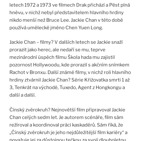
letech 1972 a 1973 ve filmech Drak přichází a Pěst plná
hněvu, v nichž nebyl představitelem hlavního hrdiny
nikdo menší než Bruce Lee. Jackie Chan v této době
používá umělecké jméno Chen Yuen Long.
Jackie Chan – filmy? V dalších letech se Jackie snaží
prorazit jako herec, ale nedaří se mu, teprve
mezinárodní úspěch filmu Škola hada mu zajistil
pozornost Hollywoodu, kde prorazil s akčním snímkem
Rachot v Bronxu. Další známé filmy, v nichž roli hlavního
hrdiny ztvárnil Jackie Chan? Série Křižovatka smrti 1 až
3, Tenkrát na východě, Tuxedo, Agent z Hongkongu a
další a další.
Čínský zvěrokruh? Nejnovětší film připravoval Jackie
Chan celých sedm let. Je autorem scénáře, film sám
režíroval a koordinoval práci kaskadérů. Sám říká, že
„Čínský zvěrokruh je jeho nejdůležitější film kariéry“ a
považuje jej za důstojnou tečkou za svojí dlouholetou