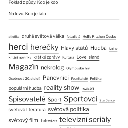
Poklad z půdy. Kdo je kdo
Na lovu. Kdo je kdo
druhá světová válka
Hell’s Kitchen Česko
atletika
fotbalisté
herci
herečky
Hlavy států
Hudba
knihy
Love Island
krátké zprávy
Kultura
knižní novinky
Magazín
nekrolog
Olympijské hry
Panovníci
Osobnosti 20. století
Politika
Podnikatelé
reality show
populární hudba
režiséři
Sportovci
Spisovatelé
Sport
StarDance
světová politika
světová literatura
televizní seriály
světový film
Televize