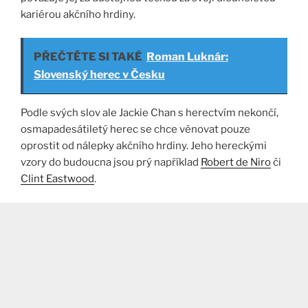
kariérou akčního hrdiny.
PŘEČTĚTE SI TAKÉ
Roman Luknár:
Slovenský herec v Česku
Podle svých slov ale Jackie Chan s herectvím nekončí,
osmapadesátiletý herec se chce věnovat pouze
oprostit od nálepky akčního hrdiny. Jeho hereckými
vzory do budoucna jsou prý například
Robert de Niro
či
Clint Eastwood
.