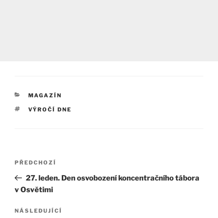
RUBRIKY
MAGAZÍN
ŠTÍTKY
VÝROČÍ DNE
Navigace
Předchozí
PŘEDCHOZÍ
pro
příspěvek
27. leden. Den osvobození koncentračního tábora
příspěvek
v Osvětimi
Následující
NÁSLEDUJÍCÍ