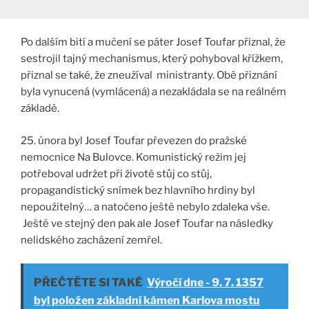
Po dalším bití a mučení se páter Josef Toufar přiznal, že
sestrojil tajný mechanismus, který pohyboval křížkem,
přiznal se také, že zneužíval ministranty. Obě přiznání
byla vynucená (vymlácená) a nezakládala se na reálném
základě.
25. února byl Josef Toufar převezen do pražské
nemocnice Na Bulovce. Komunistický režim jej
potřeboval udržet při životě stůj co stůj,
propagandistický snímek bez hlavního hrdiny byl
nepoužitelný… a natočeno ještě nebylo zdaleka vše.
Ještě ve stejný den pak ale Josef Toufar na následky
nelidského zacházení zemřel.
PŘEČTĚTE SI TAKÉ
Výročí dne - 9. 7. 1357
byl položen základní kámen Karlova mostu