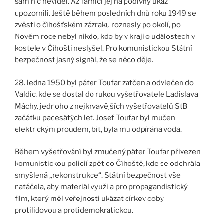
sám nic neviděl. Až farníci jej na podivný úkaz
upozornili. Ještě během posledních dnů roku 1949 se
zvěsti o číhošťském zázraku roznesly po okolí, po
Novém roce nebyl nikdo, kdo by v kraji o událostech v
kostele v Číhošti neslyšel. Pro komunistickou Státní
bezpečnost jasný signál, že se něco děje.
28. ledna 1950 byl páter Toufar zatčen a odvlečen do
Valdic, kde se dostal do rukou vyšetřovatele Ladislava
Máchy, jednoho z nejkrvavějších vyšetřovatelů StB
začátku padesátých let. Josef Toufar byl mučen
elektrickým proudem, bit, byla mu odpírána voda.
Během vyšetřování byl zmučený páter Toufar přivezen
komunistickou policií zpět do Číhoště, kde se odehrála
smyšlená „rekonstrukce“. Státní bezpečnost vše
natáčela, aby materiál využila pro propagandistický
film, který měl veřejnosti ukázat církev coby
protilidovou a protidemokratickou.