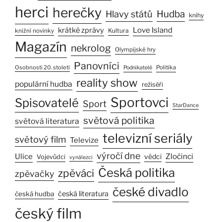
herci
herečky
Hlavy států
Hudba
knihy
Love Island
krátké zprávy
Kultura
knižní novinky
Magazín
nekrolog
Olympijské hry
Panovníci
Osobnosti 20. století
Politika
Podnikatelé
reality show
populární hudba
režiséři
Sportovci
Spisovatelé
Sport
StarDance
světová politika
světová literatura
televizní seriály
světový film
Televize
výročí dne
Ulice
Zločinci
vědci
Vojevůdci
vynálezci
Česká politika
zpěváci
zpěvačky
české divadlo
česká literatura
česká hudba
český film