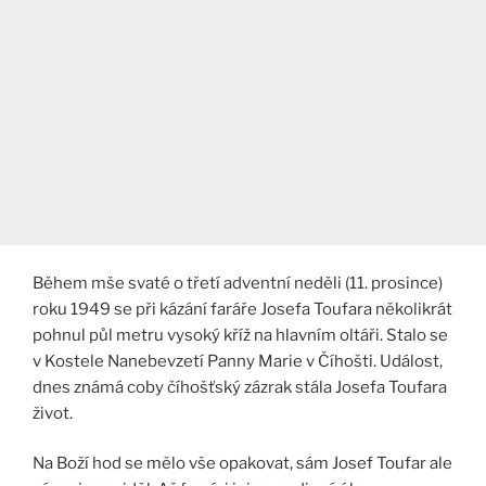
Během mše svaté o třetí adventní neděli (11. prosince)
roku 1949 se při kázání faráře Josefa Toufara několikrát
pohnul půl metru vysoký kříž na hlavním oltáři. Stalo se
v Kostele Nanebevzetí Panny Marie v Číhošti. Událost,
dnes známá coby číhošťský zázrak stála Josefa Toufara
život.
Na Boží hod se mělo vše opakovat, sám Josef Toufar ale