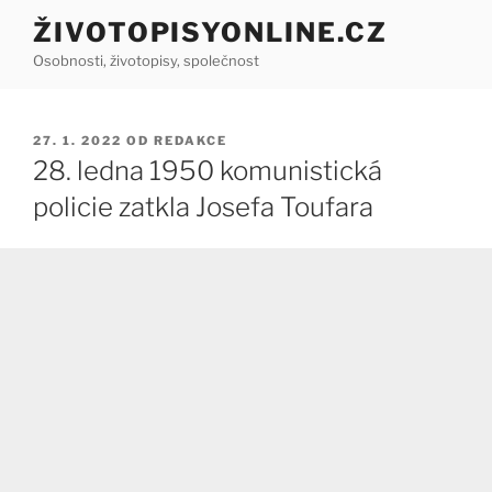
Přejít
ŽIVOTOPISYONLINE.CZ
k
Osobnosti, životopisy, společnost
obsahu
webu
PUBLIKOVÁNO
27. 1. 2022
OD
REDAKCE
28. ledna 1950 komunistická
policie zatkla Josefa Toufara