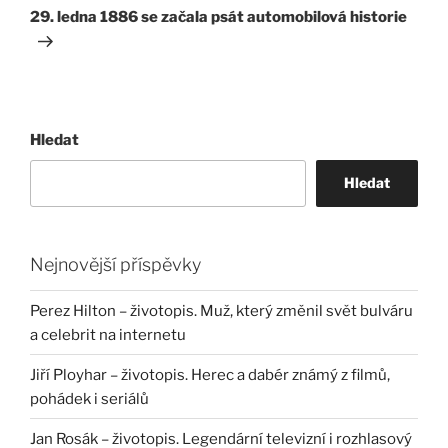
příspěvek
29. ledna 1886 se začala psát automobilová historie
Hledat
Hledat
Nejnovější příspěvky
Perez Hilton – životopis. Muž, který změnil svět bulváru
a celebrit na internetu
Jiří Ployhar – životopis. Herec a dabér známý z filmů,
pohádek i seriálů
Jan Rosák – životopis. Legendární televizní i rozhlasový