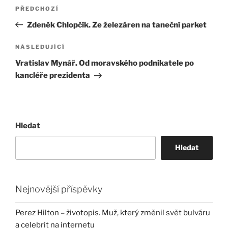
Navigace
Předchozí
PŘEDCHOZÍ
pro
příspěvek
Zdeněk Chlopčík. Ze železáren na taneční parket
příspěvek
Následující
NÁSLEDUJÍCÍ
příspěvek
Vratislav Mynář. Od moravského podnikatele po
kancléře prezidenta
Hledat
Hledat
Nejnovější příspěvky
Perez Hilton – životopis. Muž, který změnil svět bulváru
a celebrit na internetu