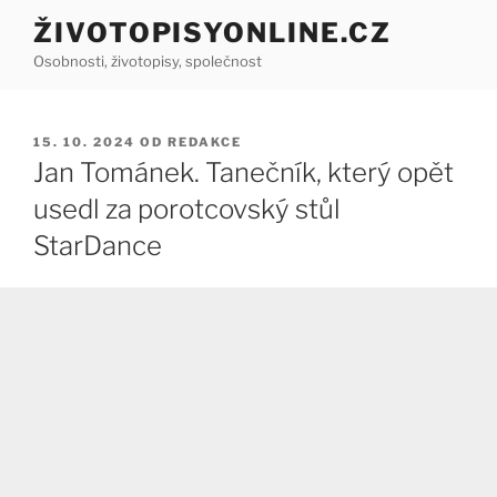
Přejít
ŽIVOTOPISYONLINE.CZ
k
Osobnosti, životopisy, společnost
obsahu
webu
PUBLIKOVÁNO
15. 10. 2024
OD
REDAKCE
Jan Tománek. Tanečník, který opět
usedl za porotcovský stůl
StarDance