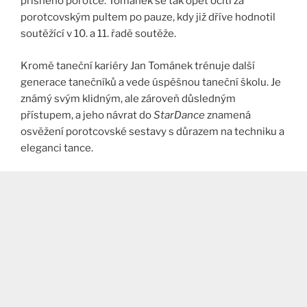
přísného porotce. Tománek se tak opět ocitl za
porotcovským pultem po pauze, kdy již dříve hodnotil
soutěžící v 10. a 11. řadě soutěže​.
Kromě taneční kariéry Jan Tománek trénuje další
generace tanečníků a vede úspěšnou taneční školu. Je
známý svým klidným, ale zároveň důsledným
přístupem, a jeho návrat do
StarDance
znamená
osvěžení porotcovské sestavy s důrazem na techniku a
eleganci tance​.