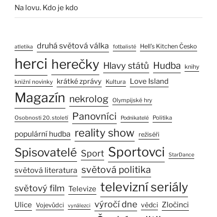
Na lovu. Kdo je kdo
druhá světová válka
Hell’s Kitchen Česko
atletika
fotbalisté
herci
herečky
Hlavy států
Hudba
knihy
Love Island
krátké zprávy
Kultura
knižní novinky
Magazín
nekrolog
Olympijské hry
Panovníci
Osobnosti 20. století
Politika
Podnikatelé
reality show
populární hudba
režiséři
Sportovci
Spisovatelé
Sport
StarDance
světová politika
světová literatura
televizní seriály
světový film
Televize
výročí dne
Ulice
Zločinci
vědci
Vojevůdci
vynálezci