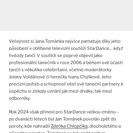
Veřejnost si Jana Tománka nejvíce pamatuje díky jeho
působení v oblíbené televizní soutěži
StarDance… když
hvězdy tančí
. V soutěži se poprvé objevil jako
profesionální tanečník v roce 2006 a během své účasti
tančil s několika celebritami, včetně moderátorky
Jolany Voldánové či herečky Ivany Chýlkové. Jeho
precizní pohyb a schopnost vést své taneční partnery k
úspěchu si získaly uznání jak mezi diváky, tak mezi
odborníky.
Rok 2024 však přinesl pro
StarDance
velkou změnu –
po dvanácti letech byl Jan Tománek povolán zpět do
poroty, kde nahradil
Zdeňka Chlopčíka
, dlouholetého a