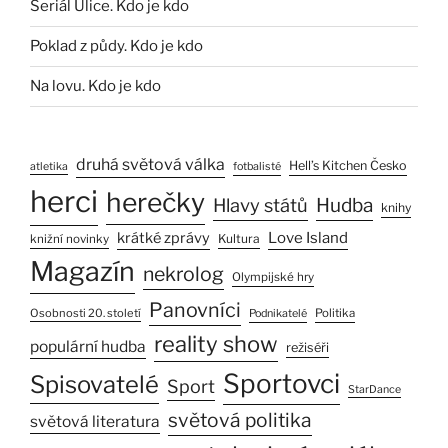
Seriál Ulice. Kdo je kdo
Poklad z půdy. Kdo je kdo
Na lovu. Kdo je kdo
druhá světová válka
Hell’s Kitchen Česko
atletika
fotbalisté
herci
herečky
Hlavy států
Hudba
knihy
Love Island
krátké zprávy
Kultura
knižní novinky
Magazín
nekrolog
Olympijské hry
Panovníci
Osobnosti 20. století
Politika
Podnikatelé
reality show
populární hudba
režiséři
Sportovci
Spisovatelé
Sport
StarDance
světová politika
světová literatura