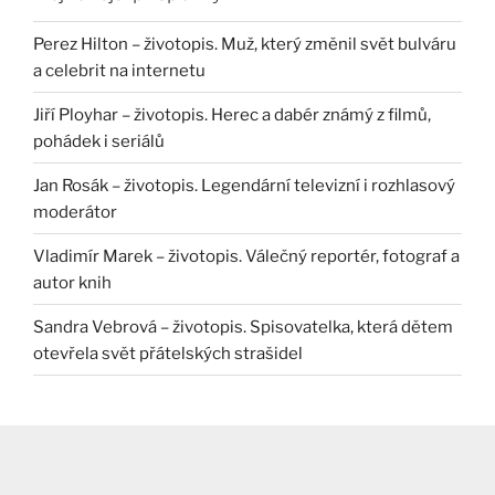
Perez Hilton – životopis. Muž, který změnil svět bulváru
a celebrit na internetu
Jiří Ployhar – životopis. Herec a dabér známý z filmů,
pohádek i seriálů
Jan Rosák – životopis. Legendární televizní i rozhlasový
moderátor
Vladimír Marek – životopis. Válečný reportér, fotograf a
autor knih
Sandra Vebrová – životopis. Spisovatelka, která dětem
otevřela svět přátelských strašidel