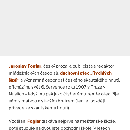
Jaroslav Foglar
, český prozaik, publicista a redaktor
mládežnických časopisů,
duchovní otec „Rychlých
šípů“
a významná osobnost českého skautského hnutí,
přichází na svět 6. července roku 1907 v Praze v
Nuslích – když mu pak jako čtyřletému zemře otec, žije
sám s matkou a starším bratrem (ten jej později
přivede ke skautskému hnutí).
Vzdělání
Foglar
získává nejprve na měšťanské škole,
poté studuje na dvouleté obchodní škole (v letech