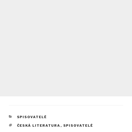
RUBRIKY
SPISOVATELÉ
ŠTÍTKY
ČESKÁ LITERATURA
,
SPISOVATELÉ