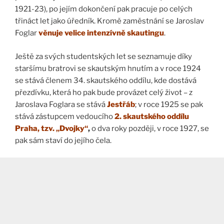
1921-23), po jejím dokončení pak pracuje po celých
třináct let jako úředník. Kromě zaměstnání se Jaroslav
Foglar
věnuje velice intenzívně skautingu
.
Ještě za svých studentských let se seznamuje díky
staršímu bratrovi se skautským hnutím a v roce 1924
se stává členem 34. skautského oddílu, kde dostává
přezdívku, která ho pak bude provázet celý život – z
Jaroslava Foglara se stává
Jestřáb
; v roce 1925 se pak
stává zástupcem vedoucího
2. skautského oddílu
Praha, tzv. „Dvojky“
,
o dva roky později, v roce 1927, se
pak sám staví do jejího čela.