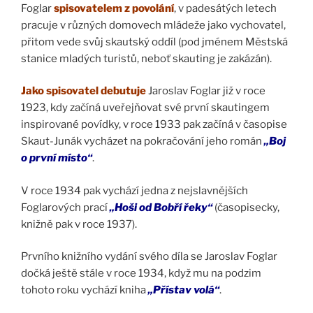
Foglar
spisovatelem z povolání
, v padesátých letech
pracuje v různých domovech mládeže jako vychovatel,
přitom vede svůj skautský oddíl (pod jménem Městská
stanice mladých turistů, neboť skauting je zakázán).
Jako spisovatel debutuje
Jaroslav Foglar již v roce
1923, kdy začíná uveřejňovat své první skautingem
inspirované povídky, v roce 1933 pak začíná v časopise
Skaut-Junák vycházet na pokračování jeho román
„Boj
o první místo“
.
V roce 1934 pak vychází jedna z nejslavnějších
Foglarových prací
„Hoši od Bobří řeky“
(časopisecky,
knižně pak v roce 1937).
Prvního knižního vydání svého díla se Jaroslav Foglar
dočká ještě stále v roce 1934, když mu na podzim
tohoto roku vychází kniha
„Přístav volá“
.