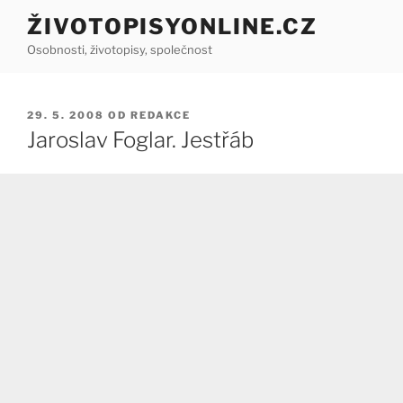
Přejít
ŽIVOTOPISYONLINE.CZ
k
Osobnosti, životopisy, společnost
obsahu
webu
PUBLIKOVÁNO
29. 5. 2008
OD
REDAKCE
Jaroslav Foglar. Jestřáb