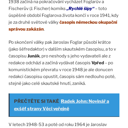
1938 začíná na pokračování vycházet Foglarův a
Fischerův (J. Fischer) komiks
„Rychlé šípy“
– toto
úspěšné období Foglarova života končí v roce 1941, kdy
je za druhé světové války
časopis německou okupační
správou zakázán
.
Po skončení války pak Jaroslav Foglar působí krátce
(jako šéfredaktor) v dalším skautském časopisu, a to v
časopisu
Junák
, pro neshody s jeho vydavateli ale z
redakce odchází a začíná vydávat časopis
Vpřed
– po
komunistickém převratu v roce 1948 je ale donucen
redakci časopisu opustit, časopis sám nedlouho poté,
stejně jako celé skautské hnutí, zaniká.
PŘEČTĚTE SI TAKÉ
Radek John: Novinář a
exšéf strany Věci veřejné
V letech 1948-53 a poté od roku 1964 je Jaroslav