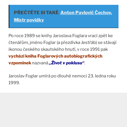
PŘEČTĚTE SI TAKÉ
Anton Pavlovič Čechov.
Mistr povídky
Po roce 1989 se knihy Jaroslava Foglara vrací zpět ke
čtenářům, jméno Foglar (a přezdívka Jestřáb) se stávají
ikonou českého skautského hnutí, v roce 1991 pak
vychází kniha Foglarových autobiografických
vzpomínek
nazvaná
„Život v poklusu“
.
Jaroslav Foglar umírá po dlouhé nemoci 23. ledna roku
1999.