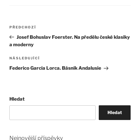
Navigace
Předchozí
PŘEDCHOZÍ
pro
příspěvek
Josef Bohuslav Foerster. Na předělu české klasiky
příspěvek
a moderny
Následující
NÁSLEDUJÍCÍ
příspěvek
Federico García Lorca. Básník Andalusie
Hledat
Hledat
Nejnovější příspěvky