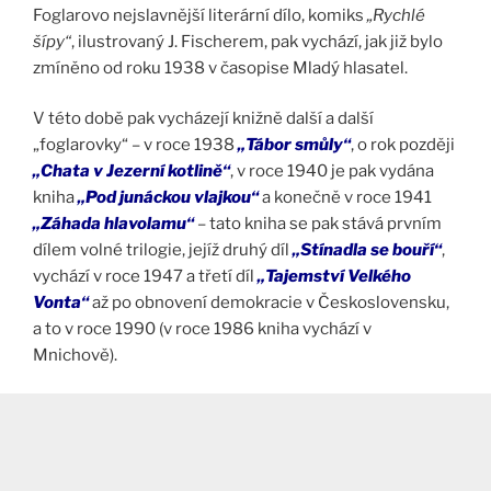
Foglarovo nejslavnější literární dílo, komiks
„Rychlé
šípy“
, ilustrovaný J. Fischerem, pak vychází, jak již bylo
zmíněno od roku 1938 v časopise Mladý hlasatel.
V této době pak vycházejí knižně další a další
„foglarovky“ – v roce 1938
„Tábor smůly“
, o rok později
„Chata v Jezerní kotlině“
, v roce 1940 je pak vydána
kniha
„Pod junáckou vlajkou“
a konečně v roce 1941
„Záhada hlavolamu“
– tato kniha se pak stává prvním
dílem volné trilogie, jejíž druhý díl
„Stínadla se bouří“
,
vychází v roce 1947 a třetí díl
„Tajemství Velkého
Vonta“
až po obnovení demokracie v Československu,
a to v roce 1990 (v roce 1986 kniha vychází v
Mnichově).