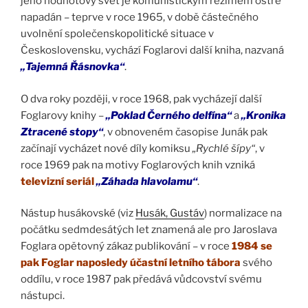
jeho hodnotový svět je komunistickým režimem ostře
napadán – teprve v roce 1965, v době částečného
uvolnění společenskopolitické situace v
Československu, vychází Foglarovi další kniha, nazvaná
„Tajemná Řásnovka“
.
O dva roky později, v roce 1968, pak vycházejí další
Foglarovy knihy –
„Poklad Černého delfína“
a
„Kronika
Ztracené stopy“
, v obnoveném časopise Junák pak
začínají vycházet nové díly komiksu
„Rychlé šípy“
, v
roce 1969 pak na motivy Foglarových knih vzniká
televizní seriál
„Záhada hlavolamu“
.
Nástup husákovské (viz
Husák, Gustáv
) normalizace na
počátku sedmdesátých let znamená ale pro Jaroslava
Foglara opětovný zákaz publikování – v roce
1984 se
pak Foglar naposledy účastní letního tábora
svého
oddílu, v roce 1987 pak předává vůdcovství svému
nástupci.