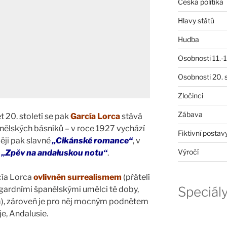
Česká politika
Hlavy států
Hudba
Osobnosti 11.-19
Osobnosti 20. s
Zločinci
Zábava
 20. století se pak
García Lorca
stává
nělských básníků – v roce 1927 vychází
Fiktivní postav
ěji pak slavné
„Cikánské romance“
, v
Výročí
á
„Zpěv na andaluskou notu“
.
cía Lorca
ovlivněn surrealismem
(přátelí
Speciál
ardními španělskými umělci té doby,
em), zároveň je pro něj mocným podnětem
e, Andalusie.