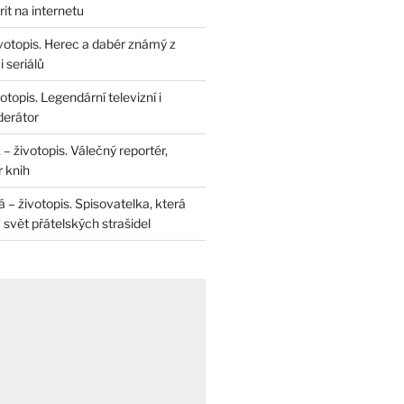
rit na internetu
životopis. Herec a dabér známý z
 seriálů
otopis. Legendární televizní i
derátor
– životopis. Válečný reportér,
r knih
– životopis. Spisovatelka, která
svět přátelských strašidel