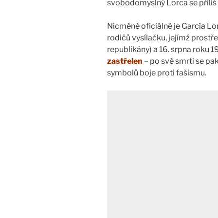
svobodomyslný Lorca se příliš n
Nicméně oficiálně je García Lo
rodičů vysílačku, jejímž prostř
republikány) a 16. srpna roku 
zastřelen
– po své smrti se pa
symbolů boje proti fašismu.