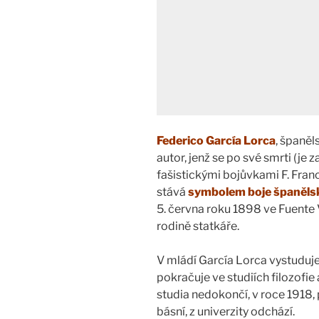
Federico García Lorca
, španěl
autor, jenž se po své smrti (je
fašistickými bojůvkami F. Franc
stává
symbolem boje španělsk
5. června roku 1898 ve Fuente
rodině statkáře.
V mládí García Lorca vystuduje
pokračuje ve studiích filozofie
studia nedokončí, v roce 1918,
básní, z univerzity odchází.