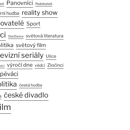
Panovníci
etí
Podnikatelé
reality show
rní hudba
sovatelé
Sport
ci
světová literatura
StarDance
litika
světový film
levizní seriály
Ulice
výročí dne
Zločinci
vědci
zci
pěváci
litika
česká hudba
české divadlo
a
ilm