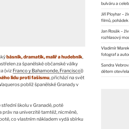
bulváru a celeb
Jiří Ployhar – 
filmů, pohádek i
Jan Rosák – živ
rozhlasový mo
Vladimír Marek 
fotograf a auto
ský
básník, dramatik, malíř a hudebník
,
 zastřelen za španělské občanské války
Sandra Vebrová 
a {viz
Franco y Bahamonde, Francisco
})
dětem otevřela 
ého lidu proti fašismu
, přichází na svět
 Vaqueros poblíž španělské Granady v
 střední školu v Granadě, poté
 a práv na univerzitě tamtéž, nicméně,
 poté, co vlastním nákladem vydá sbírku