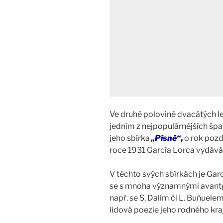
Ve druhé polovině dvacátých let
jedním z nejpopulárnějších špa
jeho sbírka
„Písně“
,
o rok pozd
roce 1931 García Lorca vydáv
V těchto svých sbírkách je Gar
se s mnoha významnými avantg
např. se S. Dalím či L. Buňuel
lidová poezie jeho rodného kraj