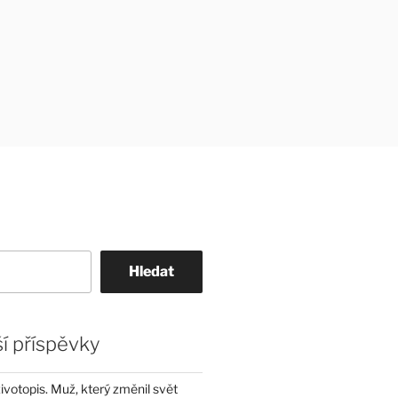
Hledat
í příspěvky
životopis. Muž, který změnil svět