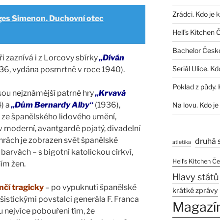
Zrádci. Kdo je 
es Simenon. Duchovní otec
Hell’s Kitchen 
Bachelor Česk
i zaznívá i z Lorcovy sbírky
„Díván
Seriál Ulice. Kd
36, vydána posmrtně v roce 1940).
Poklad z půdy. 
sou nejznámější patrně hry
„Krvavá
) a
„Dům Bernardy Alby“
(1936),
Na lovu. Kdo je
ět ze španělského lidového umění,
 moderní, avantgardě pojatý, divadelní
hrách je zobrazen svět španělské
druhá 
atletika
 barvách – s bigotní katolickou církví,
Hell’s Kitchen Č
ním žen.
Hlavy států
nčí tragicky
– po vypuknutí španělské
krátké zprávy
šistickými povstalci generála F. Franca
Magazí
u nejvíce pobouřeni tím, že