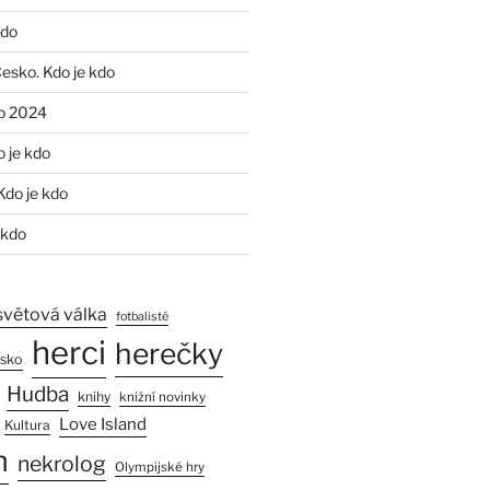
kdo
Česko. Kdo je kdo
o 2024
o je kdo
Kdo je kdo
 kdo
světová válka
fotbalisté
herci
herečky
esko
Hudba
knihy
knižní novinky
Love Island
Kultura
n
nekrolog
Olympijské hry