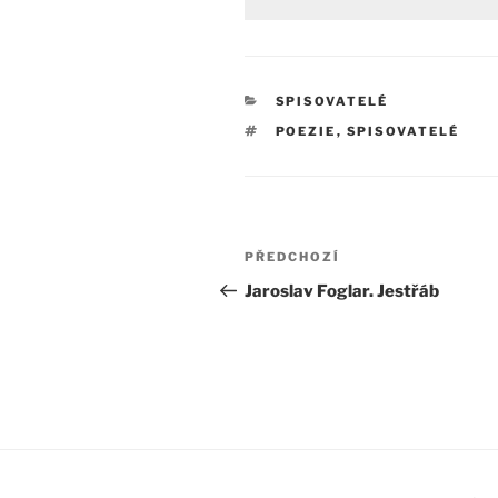
RUBRIKY
SPISOVATELÉ
ŠTÍTKY
POEZIE
,
SPISOVATELÉ
Navigace
Předchozí
PŘEDCHOZÍ
pro
příspěvek
Jaroslav Foglar. Jestřáb
příspěvek