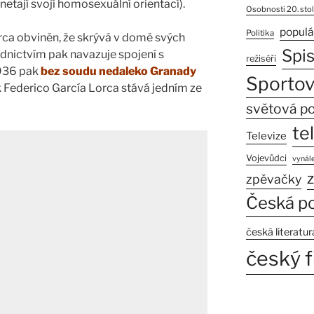
etají svojí homosexuální orientací).
Osobnosti 20. stol
populá
Politika
rca obviněn, že skrývá v domě svých
Spi
ednictvím pak navazuje spojení s
režiséři
1936 pak
bez soudu nedaleko Granady
Sportov
k Federico García Lorca stává jedním ze
světová po
te
Televize
Vojevůdci
vynále
z
zpěvačky
Česká po
česká literatur
český f