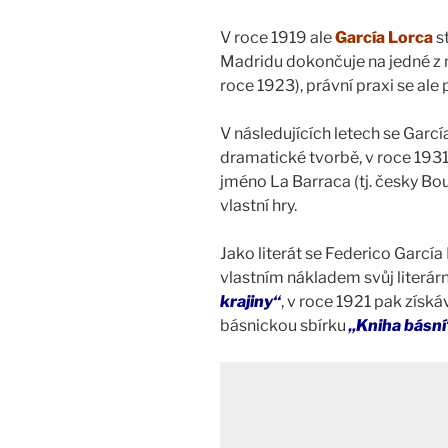
V roce 1919 ale
García Lorca
s
Madridu dokončuje na jedné z m
roce 1923), právní praxi se ale
V následujících letech se Garcí
dramatické tvorbě, v roce 1931
jméno La Barraca (tj. česky Bo
vlastní hry.
Jako literát se Federico García
vlastním nákladem svůj literárn
krajiny“
, v roce 1921 pak získá
básnickou sbírku
„Kniha básní