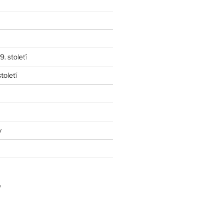
. století
toletí
y
y