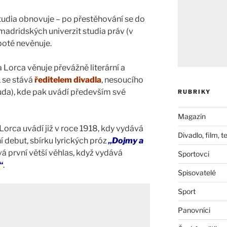
tudia obnovuje – po přestěhování se do
adridských univerzit studia práv (v
 poté nevěnuje.
a Lorca věnuje převážně literární a
 se stává
ředitelem divadla
, nesoucího
uda), kde pak uvádí především své
RUBRIKY
Magazín
 Lorca uvádí již v roce 1918, kdy vydává
Divadlo, film, t
í debut, sbírku lyrických próz
„Dojmy a
vá první větší věhlas, když vydává
Sportovci
“
.
Spisovatelé
Sport
Panovníci