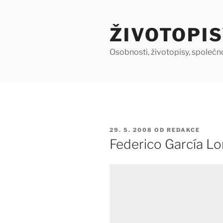
Přejít
k
ŽIVOTOPIS
obsahu
webu
Osobnosti, životopisy, společn
PUBLIKOVÁNO
29. 5. 2008
OD
REDAKCE
Federico García Lo