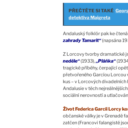
PŘEČTĚTE SI TAKÉ
Georg
detektiva Maigreta
Andaluský folklór pak ke čtenář
zahrady Tamarit“
(napsána 19
Z Lorcovy tvorby dramatické j
neděle“
(1933),
„Pláňka“
(1934
tragické příběhy, čerpající op
přetvořeného Garcíou Lorcou v
kus – v Lorcových divadelních 
Andalusie v těch nejreálnějších
sociální nerovností a utlačová
Život Federica Garcíi Lorcy ko
občanské války je v Grenadě fa
zatčen (Francovi falangisté jso