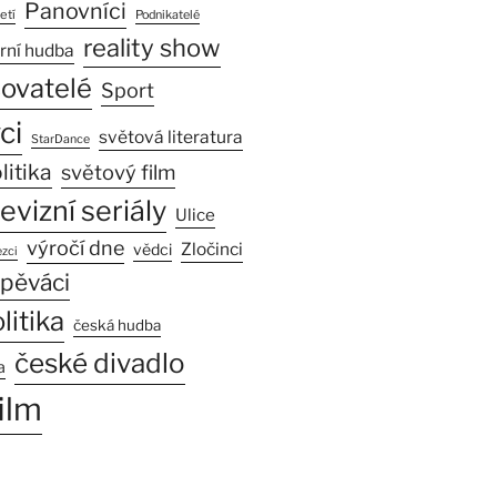
Panovníci
etí
Podnikatelé
reality show
rní hudba
sovatelé
Sport
ci
světová literatura
StarDance
litika
světový film
levizní seriály
Ulice
výročí dne
Zločinci
vědci
zci
pěváci
litika
česká hudba
české divadlo
a
ilm