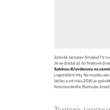
Zpěvák Jaroslav Smejkal? V roc
že se dostal až do finálové dv
Sabinou Křovákovou na osmé
Legendární hity. Na muziku al
Jéčko a od roku 2016 je zpěvá
fenomenálního Bohouše Josefa
Životopis Jaroslav