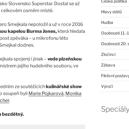
Česká politika
esko Slovensko Superstar. Dostal se až
 na celkovém osmém místě.
Hlavy států
Hudba
aro Smejkala nepoložil a už v roce 2016
skou kapelou Burma Jones,
která hledala
Osobnosti 11.-19
post zpěváka – u mikrofonu této
Osobnosti 20. s
 Smejkal dodnes.
Zločinci
jkala spojený i jinak –
vede plzeňskou
Zábava
mistrem jejího hudebního souboru, ve
Fiktivní postav
jedním ze soutěžících
kulinářské show
Výročí
o soupeři byli
Marie Pojkarová
,
Monika
cher
.
Speciál
 bezdětný.