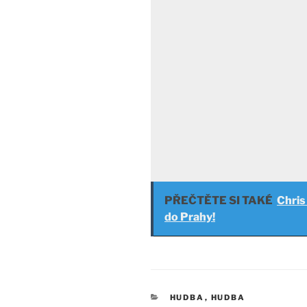
PŘEČTĚTE SI TAKÉ
Chris
do Prahy!
RUBRIKY
HUDBA
,
HUDBA