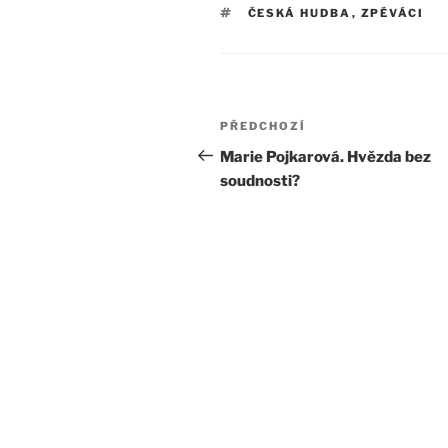
ŠTÍTKY
ČESKÁ HUDBA
,
ZPĚVÁCI
Navigace
Předchozí
PŘEDCHOZÍ
pro
příspěvek
Marie Pojkarová. Hvězda bez
soudnosti?
příspěvek