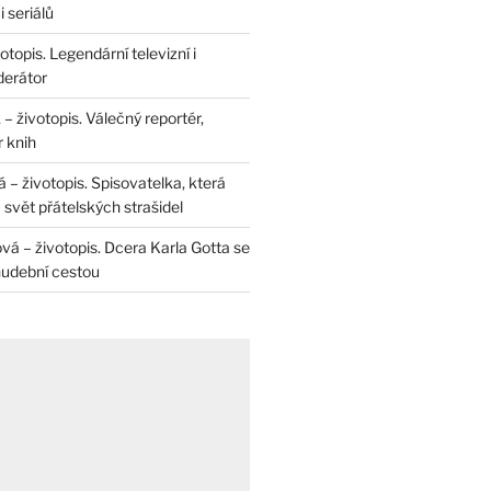
 seriálů
otopis. Legendární televizní i
derátor
– životopis. Válečný reportér,
r knih
– životopis. Spisovatelka, která
svět přátelských strašidel
vá – životopis. Dcera Karla Gotta se
hudební cestou