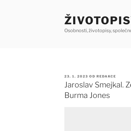
Přejít
k
ŽIVOTOPIS
obsahu
webu
Osobnosti, životopisy, společn
PUBLIKOVÁNO
23. 1. 2023
OD
REDAKCE
Jaroslav Smejkal. 
Burma Jones