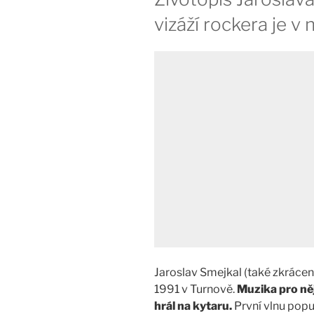
vizáží rockera je v
Jaroslav Smejkal (také zkráceně
1991 v Turnově.
Muzika pro něj
hrál na kytaru.
První vlnu popul