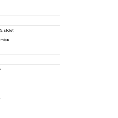
. století
toletí
y
y