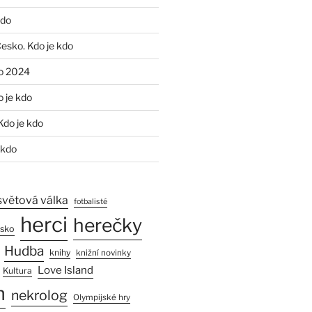
kdo
Česko. Kdo je kdo
o 2024
o je kdo
Kdo je kdo
 kdo
světová válka
fotbalisté
herci
herečky
esko
Hudba
knihy
knižní novinky
Love Island
Kultura
n
nekrolog
Olympijské hry