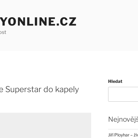
YONLINE.CZ
ost
Hledat
Ze Superstar do kapely
Nejnovějš
Jiří Ployhar – 