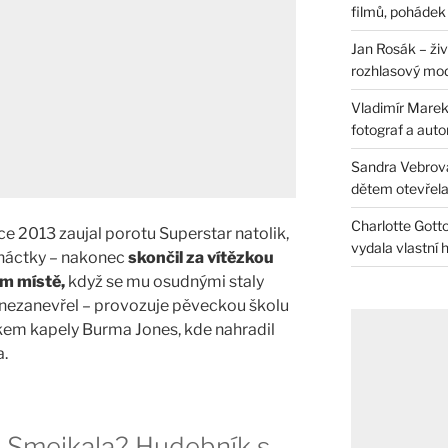
filmů, pohádek i
Jan Rosák – živ
rozhlasový mo
Vladimír Marek 
fotograf a auto
Sandra Vebrová 
dětem otevřela 
Charlotte Gotto
e 2013 zaujal porotu Superstar natolik,
vydala vlastní 
anáctky – nakonec
skončil za vítězkou
m místě,
když se mu osudnými staly
e nezanevřel – provozuje pěveckou školu
kem kapely Burma Jones, kde nahradil
.
a Smejkala? Hudebník s