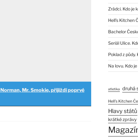
Zrádci. Kdo je 
Hell’s Kitchen 
Bachelor Česk
Seriál Ulice. Kd
Poklad z půdy. 
Na lovu. Kdo je
druhá 
 Norman, Mr. Smokie, přijíždí poprvé
atletika
Hell’s Kitchen Č
Hlavy států
krátké zprávy
Magazí