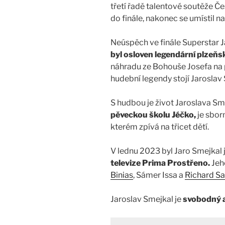
třetí řadě talentové soutěže Č
do finále, nakonec se umístil
Neúspěch ve finále Superstar J
byl osloven legendární plzeň
náhradu ze Bohouše Josefa na 
hudební legendy stojí Jaroslav
S hudbou je život Jaroslava Sme
pěveckou školu Jéčko,
je sbor
kterém zpívá na třicet dětí.
V lednu 2023 byl Jaro Smejkal 
televize Prima Prostřeno.
Jeh
Binias
, Sámer Issa a
Richard Sa
Jaroslav Smejkal je
svobodný a