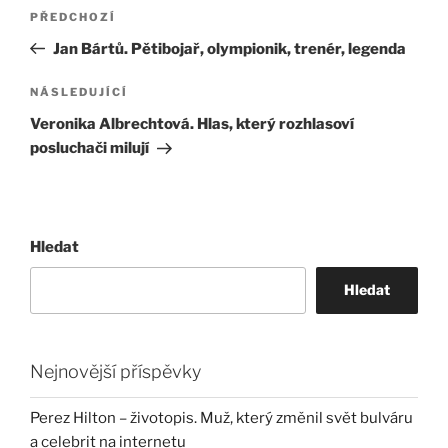
Navigace
Předchozí
PŘEDCHOZÍ
pro
příspěvek
Jan Bártů. Pětibojař, olympionik, trenér, legenda
příspěvek
Následující
NÁSLEDUJÍCÍ
příspěvek
Veronika Albrechtová. Hlas, který rozhlasoví
posluchači milují
Hledat
Hledat
Nejnovější příspěvky
Perez Hilton – životopis. Muž, který změnil svět bulváru
a celebrit na internetu