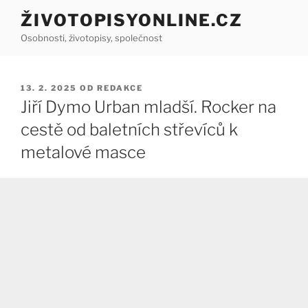
Přejít
ŽIVOTOPISYONLINE.CZ
k
Osobnosti, životopisy, společnost
obsahu
webu
PUBLIKOVÁNO
13. 2. 2025
OD
REDAKCE
Jiří Dymo Urban mladší. Rocker na
cestě od baletních střevíců k
metalové masce