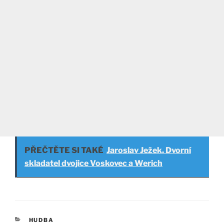
PŘEČTĚTE SI TAKÉ
Jaroslav Ježek. Dvorní
skladatel dvojice Voskovec a Werich
RUBRIKY
HUDBA