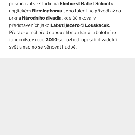
pokračoval ve studiu na
Elmhurst Ballet School
v
anglickém
Birminghamu
. Jeho talent ho přivedl až na
prkna
Národního divadla
, kde účinkoval v
představeních jako
Labutí jezero
či
Louskáček
.
Přestože měl před sebou slibnou kariéru baletního
tanečníka, v roce
2010
se rozhodl opustit divadelní
svět a naplno se věnovat hudbě.