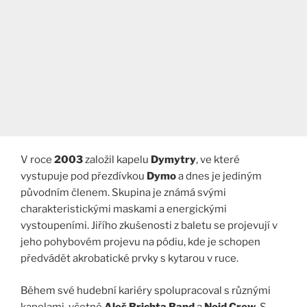
V roce
2003
založil kapelu
Dymytry
, ve které
vystupuje pod přezdívkou
Dymo
a dnes je jediným
původním členem. Skupina je známá svými
charakteristickými maskami a energickými
vystoupeními. Jiřího zkušenosti z baletu se projevují v
jeho pohybovém projevu na pódiu, kde je schopen
předvádět akrobatické prvky s kytarou v ruce.
Během své hudební kariéry spolupracoval s různými
kapelami, včetně
Aleš Brichta Band
a
Noid Crew
. S