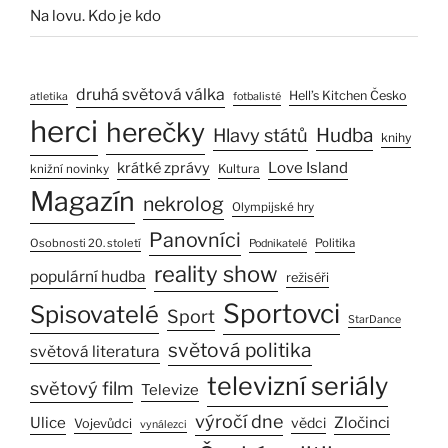
Na lovu. Kdo je kdo
druhá světová válka
Hell’s Kitchen Česko
atletika
fotbalisté
herci
herečky
Hlavy států
Hudba
knihy
Love Island
krátké zprávy
Kultura
knižní novinky
Magazín
nekrolog
Olympijské hry
Panovníci
Osobnosti 20. století
Politika
Podnikatelé
reality show
populární hudba
režiséři
Sportovci
Spisovatelé
Sport
StarDance
světová politika
světová literatura
televizní seriály
světový film
Televize
výročí dne
Ulice
Zločinci
vědci
Vojevůdci
vynálezci