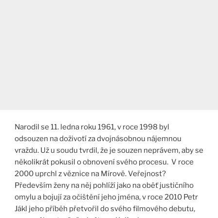
Narodil se 11. ledna roku 1961, v roce 1998 byl
odsouzen na doživotí za dvojnásobnou nájemnou
vraždu. Už u soudu tvrdil, že je souzen neprávem, aby se
několikrát pokusil o obnovení svého procesu. V roce
2000 uprchl z věznice na Mírově. Veřejnost?
Především ženy na něj pohlíží jako na oběť justičního
omylu a bojují za očištění jeho jména, v roce 2010 Petr
Jákl jeho příběh přetvořil do svého filmového debutu,