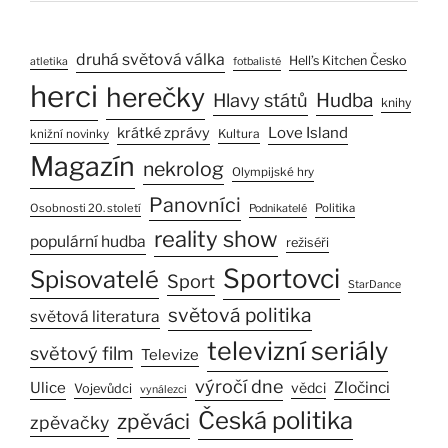
druhá světová válka
Hell’s Kitchen Česko
atletika
fotbalisté
herci
herečky
Hlavy států
Hudba
knihy
Love Island
krátké zprávy
Kultura
knižní novinky
Magazín
nekrolog
Olympijské hry
Panovníci
Osobnosti 20. století
Politika
Podnikatelé
reality show
populární hudba
režiséři
Sportovci
Spisovatelé
Sport
StarDance
světová politika
světová literatura
televizní seriály
světový film
Televize
výročí dne
Ulice
Zločinci
vědci
Vojevůdci
vynálezci
Česká politika
zpěváci
zpěvačky