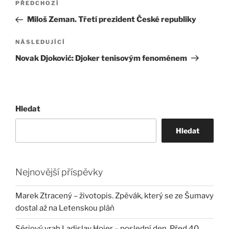
Předchozí
PŘEDCHOZÍ
pro
příspěvek
Miloš Zeman. Třetí prezident České republiky
příspěvek
Následující
NÁSLEDUJÍCÍ
příspěvek
Novak Djoković: Djoker tenisovým fenoménem
Hledat
Hledat
Nejnovější příspěvky
Marek Ztracený – životopis. Zpěvák, který se ze Šumavy
dostal až na Letenskou pláň
Sériový vrah Ladislav Hojer – poslední den. Před 40