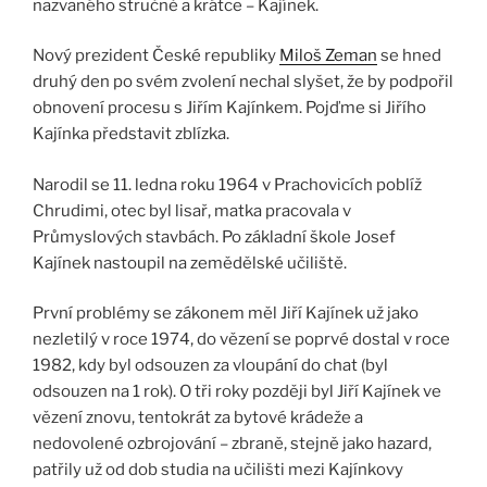
nazvaného stručně a krátce – Kajínek.
Nový prezident České republiky
Miloš Zeman
se hned
druhý den po svém zvolení nechal slyšet, že by podpořil
obnovení procesu s Jiřím Kajínkem. Pojďme si Jiřího
Kajínka představit zblízka.
Narodil se 11. ledna roku 1964 v Prachovicích poblíž
Chrudimi, otec byl lisař, matka pracovala v
Průmyslových stavbách. Po základní škole Josef
Kajínek nastoupil na zemědělské učiliště.
První problémy se zákonem měl Jiří Kajínek už jako
nezletilý v roce 1974, do vězení se poprvé dostal v roce
1982, kdy byl odsouzen za vloupání do chat (byl
odsouzen na 1 rok). O tři roky později byl Jiří Kajínek ve
vězení znovu, tentokrát za bytové krádeže a
nedovolené ozbrojování – zbraně, stejně jako hazard,
patřily už od dob studia na učilišti mezi Kajínkovy