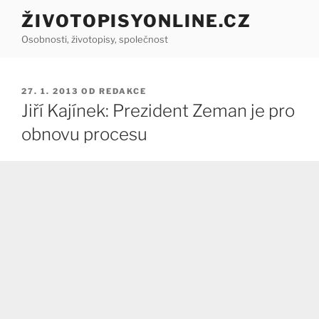
Přejít
ŽIVOTOPISYONLINE.CZ
k
Osobnosti, životopisy, společnost
obsahu
webu
PUBLIKOVÁNO
27. 1. 2013
OD
REDAKCE
Jiří Kajínek: Prezident Zeman je pro
obnovu procesu