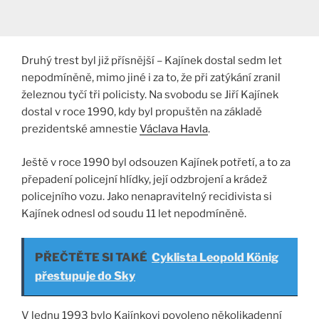
Druhý trest byl již přísnější – Kajínek dostal sedm let
nepodmíněně, mimo jiné i za to, že při zatýkání zranil
železnou tyčí tři policisty. Na svobodu se Jiří Kajínek
dostal v roce 1990, kdy byl propuštěn na základě
prezidentské amnestie
Václava Havla
.
Ještě v roce 1990 byl odsouzen Kajínek potřetí, a to za
přepadení policejní hlídky, její odzbrojení a krádež
policejního vozu. Jako nenapravitelný recidivista si
Kajínek odnesl od soudu 11 let nepodmíněně.
PŘEČTĚTE SI TAKÉ
Cyklista Leopold König
přestupuje do Sky
V lednu 1993 bylo Kajínkovi povoleno několikadenní