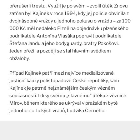
přerušení trestu. Využil je po svém – zvolil útěk. Znovu
zatčen byl Kajínek v roce 1994, kdy jej policie obvinila z
dvojnásobné vraždy a jednoho pokusu o vraždu – za 100
000 Kč měl nedaleko Plzně na objednávku plzeňského
podnikatele Antonína Vlasáka popravit podnikatele
Štefana Jandu a jeho bodyguardy, bratry Pokošovi.
Jeden přežil a později se stal hlavním svědkem
obžaloby.
Případ Kajínek patří mezi nejvíce medializované
justiční kauzy polistopadové České republiky, sám
Kajínek je patrně nejznámějším českým vězněm
současnosti. I díky svému „slavnému“ útěku z věznice
Mírov, během kterého se ukrýval v pražském bytě
jednoho z orlických vrahů, Ludvíka Černého.