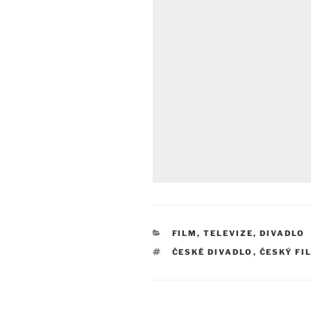
RUBRIKY
FILM, TELEVIZE, DIVADLO
ŠTÍTKY
ČESKÉ DIVADLO
,
ČESKÝ FI