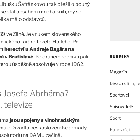
 Libušku Šafránkovou tak přežil o pouhý
 se stal obsahem mnoha knih, my se
lika málo odstavců.
939 ve Zlíně. Je vnukem slovenského
elického faráře Jozefa Hollého. Po
ám
herectví u Andreje Bagára na
 v Bratislavě.
Po druhém ročníku pak
RUBRIKY
erou úspěšně absolvuje v roce 1962.
Magazín
Divadlo, film, t
s Josefa Abrháma?
Sportovci
, televize
Spisovatelé
Sport
háma
jsou spojeny s vinohradským
menuje Divadlo československé armády.
Panovníci
bsolutoriu na DAMU začíná.