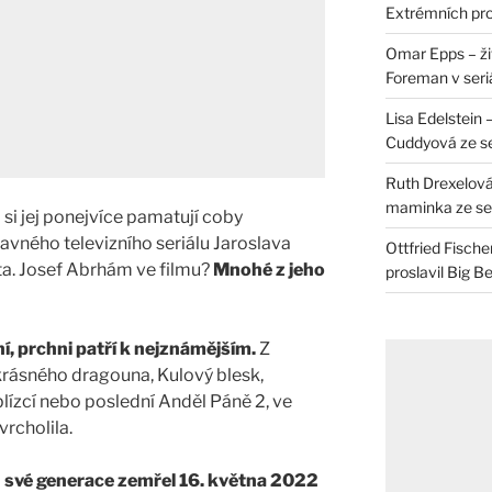
Extrémních pro
Omar Epps – živ
Foreman v seri
Lisa Edelstein 
Cuddyová ze se
Ruth Drexelová
maminka ze ser
 si jej ponejvíce pamatují coby
lavného televizního seriálu Jaroslava
Ottfried Fische
ta. Josef Abrhám ve filmu?
Mnohé z jeho
proslavil Big B
í, prchni patří k nejznámějším.
Z
krásného dragouna, Kulový blesk,
lízcí nebo poslední Anděl Páně 2, ve
rcholila.
ů své generace zemřel 16. května 2022