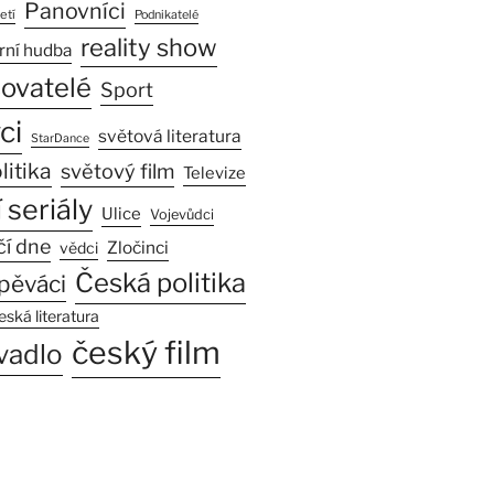
Panovníci
etí
Podnikatelé
reality show
rní hudba
sovatelé
Sport
ci
světová literatura
StarDance
litika
světový film
Televize
 seriály
Ulice
Vojevůdci
čí dne
Zločinci
vědci
Česká politika
pěváci
eská literatura
český film
vadlo