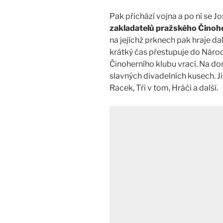
Pak přichází vojna a po ní se 
zakladatelů pražského Činoh
na jejíchž prknech pak hraje dal
krátký čas přestupuje do Národ
Činoherního klubu vrací. Na d
slavných divadelních kusech. J
Racek, Tři v tom, Hráči a další.