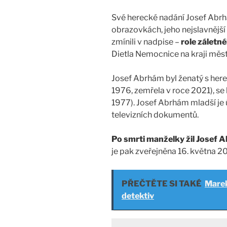
Své herecké nadání Josef Abrhá
obrazovkách, jeho nejslavnější t
zmínili v nadpise –
role záletn
Dietla Nemocnice na kraji měst
Josef Abrhám byl ženatý s he
1976, zemřela v roce 2021), se 
1977). Josef Abrhám mladší je
televizních dokumentů.
Po smrti manželky žil Josef 
je pak zveřejněna 16. května 2
PŘEČTĚTE SI TAKÉ
Marek
detektiv