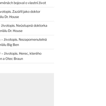
měnách bojoval o vlastní život
otopis. Zazářil jako doktor
álu Dr. House
– životopis. Neústupná doktorka
riálu Dr. House
 – životopis. Nezapomenutelná
iálu Big Ben
r – životopis. Herec, kterého
en a Otec Braun