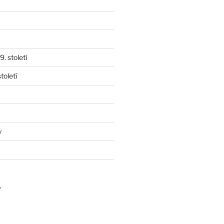
. století
toletí
y
y