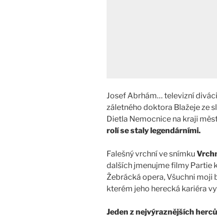
Josef Abrhám… televizní diváci
záletného doktora Blažeje ze s
Dietla Nemocnice na kraji měs
rolí se staly legendárními.
Falešný vrchní ve snímku
Vrchn
dalších jmenujme filmy Partie 
Žebrácká opera, Všuchni moji b
kterém jeho herecká kariéra vyv
Jeden z nejvýraznějších herc