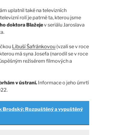
m uplatnil také na televizních
elevizní rolí je patrně ta, kterou jsme
ého doktora Blažeje
v seriálu Jaroslava
a.
rečkou
Libuší Šafránkovou
(vzali se v roce
kterou má syna Josefa (narodil se v roce
 úspěšným režisérem filmových a
Abrhám v ústraní.
Informace o jeho úmrtí
022.
 Brodský: Rozpuštěný a vypuštěný