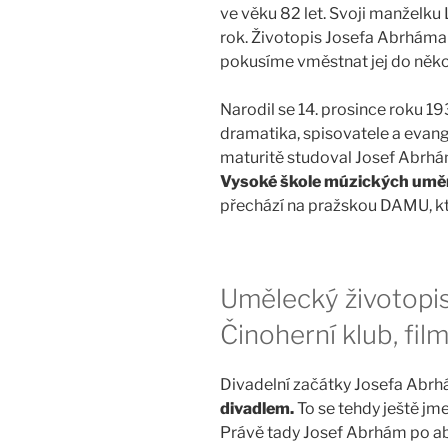
ve věku 82 let. Svoji manželku
rok. Životopis Josefa Abrháma
pokusíme vměstnat jej do něko
Narodil se 14. prosince roku 1
dramatika, spisovatele a evang
maturitě studoval Josef Abrh
Vysoké škole múzických umění
přechází na pražskou DAMU, kt
Umělecký životopi
Činoherní klub, film
Divadelní začátky Josefa Abr
divadlem.
To se tehdy ještě j
Právě tady Josef Abrhám po a