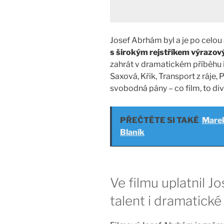
Josef Abrhám byl a je po celou
s širokým rejstříkem výrazov
zahrát v dramatickém příběhu 
Saxová, Křik, Transport z ráje,
svobodná pány – co film, to div
PŘEČTĚTE SI TAKÉ
Marek
Blaník
Ve filmu uplatnil 
talent i dramatické