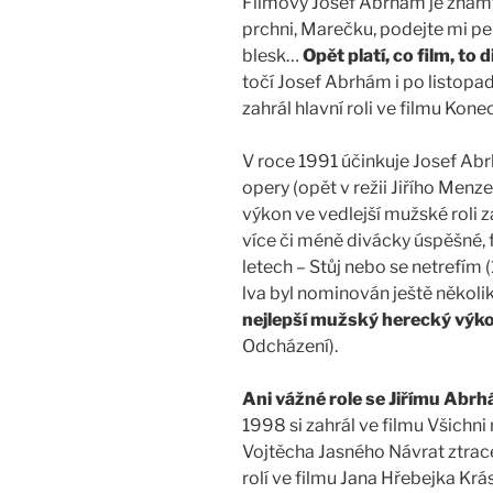
Filmový Josef Abrhám je známý
prchni, Marečku, podejte mi p
blesk…
Opět platí, co film, to 
točí Josef Abrhám i po listopa
zahrál hlavní roli ve filmu Kone
V roce 1991 účinkuje Josef Ab
opery (opět v režii Jiřího Menze
výkon ve vedlejší mužské roli za
více či méně divácky úspěšné, f
letech – Stůj nebo se netrefím 
lva byl nominován ještě několik
nejlepší mužský herecký výkon
Odcházení).
Ani vážné role se Jiřímu Abr
1998 si zahrál ve filmu Všichni 
Vojtěcha Jasného Návrat ztrace
rolí ve filmu Jana Hřebejka Krá