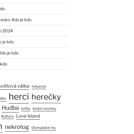
kdo
Česko. Kdo je kdo
o 2024
o je kdo
Kdo je kdo
 kdo
světová válka
fotbalisté
herci
herečky
esko
Hudba
knihy
knižní novinky
Love Island
Kultura
n
nekrolog
Olympijské hry