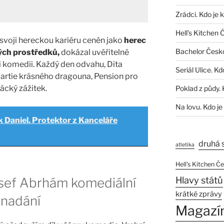
Zrádci. Kdo je 
Hell’s Kitchen 
 svoji hereckou kariéru ceněn jako
herec
Bachelor Česk
ých prostředků,
dokázal uvěřitelně
i komedii. Každý den odvahu, Dita
Seriál Ulice. Kd
 Partie krásného dragouna, Pension pro
ácký zážitek.
Poklad z půdy. 
Na lovu. Kdo je
 Daniel. Protektor z Kanceláře
druhá 
atletika
Hell’s Kitchen Č
Hlavy států
Josef Abrhám komediální
krátké zprávy
 nadání
Magazí