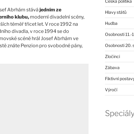
Česká politika
Josef Abrhám stává
jedním ze
Hlavy států
erního klubu,
moderní divadelní scény,
Hudba
ších téměř třicet let. V roce 1992 na
ního divadla, v roce 1994 se do
Osobnosti 11.-19
omovské scéně hrál Josef Abrhám ve
istě znáte Penzion pro svobodné pány,
Osobnosti 20. s
Zločinci
Zábava
Fiktivní postav
Výročí
Speciál