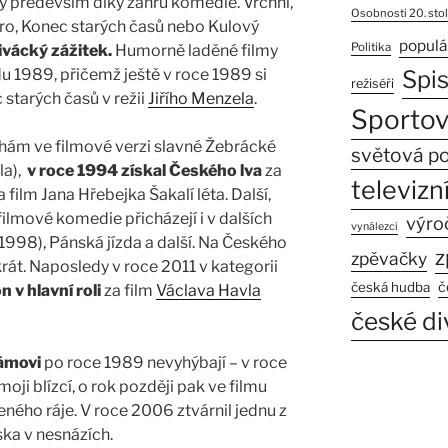
 především díky žánru komedie. Vrchní,
Osobnosti 20. stol
ero, Konec starých časů nebo Kulový
populá
Politika
divácký zážitek.
Humorně laděné filmy
du 1989, přičemž ještě v roce 1989 si
Spi
režiséři
c starých časů v režii
Jiřího Menzela
.
Sportov
rhám ve filmové verzi slavné Žebrácké
světová po
la),
v roce 1994 získal Českého lva
za
televizní
 film Jana Hřebejka Šakalí léta. Další,
ilmové komedie přicházejí i v dalších
výro
vynálezci
(1998), Pánská jízda a další. Na Českého
z
zpěvačky
rát. Naposledy v roce 2011 v kategorii
č
česká hudba
 v hlavní roli
za film
Václava Havla
české di
hámovi
po roce 1989 nevyhýbají – v roce
moji blízcí, o rok později pak ve filmu
ného ráje. V roce 2006 ztvárnil jednu z
ska v nesnázích.