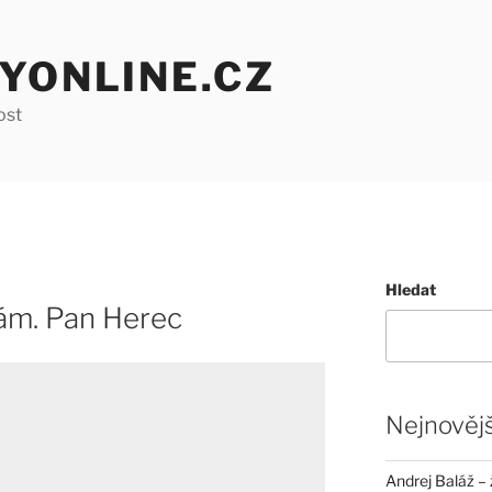
YONLINE.CZ
ost
Hledat
ám. Pan Herec
Nejnovějš
Andrej Baláž – 