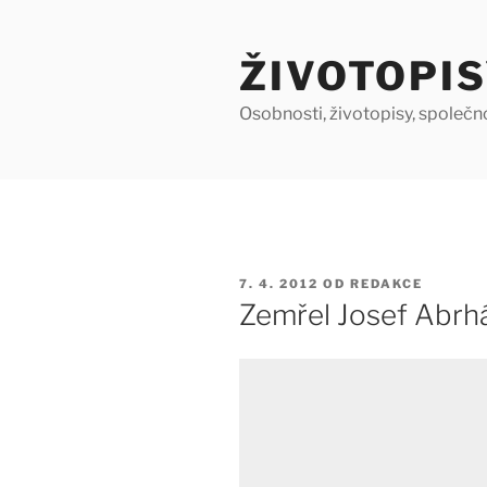
Přejít
k
ŽIVOTOPIS
obsahu
webu
Osobnosti, životopisy, společn
PUBLIKOVÁNO
7. 4. 2012
OD
REDAKCE
Zemřel Josef Abrh