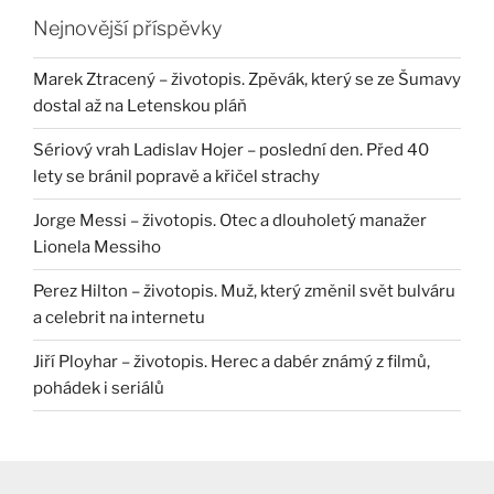
Nejnovější příspěvky
Marek Ztracený – životopis. Zpěvák, který se ze Šumavy
dostal až na Letenskou pláň
Sériový vrah Ladislav Hojer – poslední den. Před 40
lety se bránil popravě a křičel strachy
Jorge Messi – životopis. Otec a dlouholetý manažer
Lionela Messiho
Perez Hilton – životopis. Muž, který změnil svět bulváru
a celebrit na internetu
Jiří Ployhar – životopis. Herec a dabér známý z filmů,
pohádek i seriálů