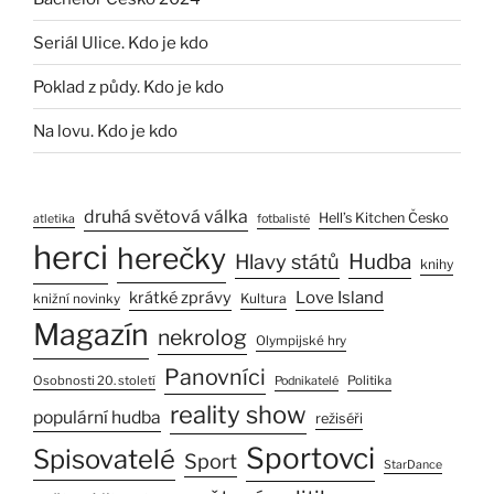
Seriál Ulice. Kdo je kdo
Poklad z půdy. Kdo je kdo
Na lovu. Kdo je kdo
druhá světová válka
Hell’s Kitchen Česko
atletika
fotbalisté
herci
herečky
Hlavy států
Hudba
knihy
Love Island
krátké zprávy
Kultura
knižní novinky
Magazín
nekrolog
Olympijské hry
Panovníci
Osobnosti 20. století
Politika
Podnikatelé
reality show
populární hudba
režiséři
Sportovci
Spisovatelé
Sport
StarDance