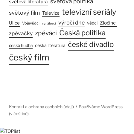
světová politika
světová literatura
televizní seriály
světový film
Televize
výročí dne
Ulice
Zločinci
vědci
Vojevůdci
vynálezci
Česká politika
zpěváci
zpěvačky
české divadlo
česká literatura
česká hudba
český film
Kontakt a ochrana osobních údajů
Používáme WordPress
(v češtině).