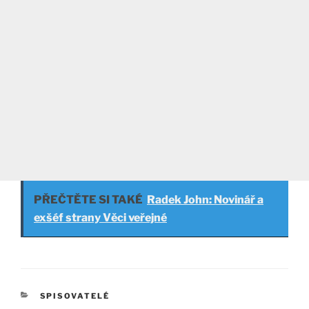
PŘEČTĚTE SI TAKÉ
Radek John: Novinář a
exšéf strany Věci veřejné
RUBRIKY
SPISOVATELÉ