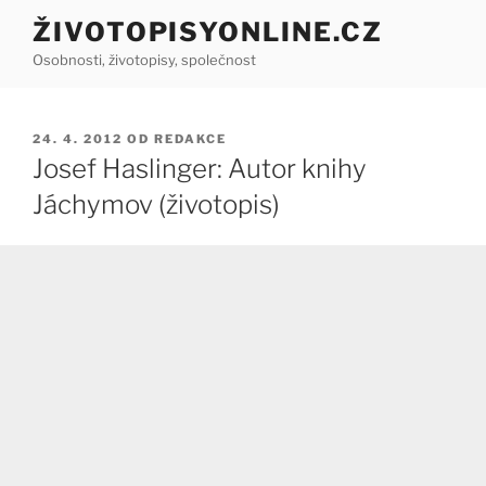
Přejít
ŽIVOTOPISYONLINE.CZ
k
Osobnosti, životopisy, společnost
obsahu
webu
PUBLIKOVÁNO
24. 4. 2012
OD
REDAKCE
Josef Haslinger: Autor knihy
Jáchymov (životopis)