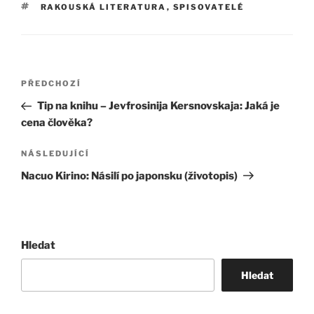
ŠTÍTKY
RAKOUSKÁ LITERATURA
,
SPISOVATELÉ
Navigace
Předchozí
PŘEDCHOZÍ
pro
příspěvek
Tip na knihu – Jevfrosinija Kersnovskaja: Jaká je
příspěvek
cena člověka?
Následující
NÁSLEDUJÍCÍ
příspěvek
Nacuo Kirino: Násilí po japonsku (životopis)
Hledat
Hledat