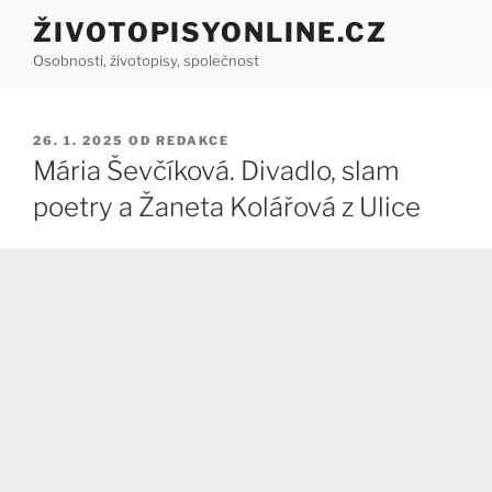
Přejít
ŽIVOTOPISYONLINE.CZ
k
Osobnosti, životopisy, společnost
obsahu
webu
PUBLIKOVÁNO
26. 1. 2025
OD
REDAKCE
Mária Ševčíková. Divadlo, slam
poetry a Žaneta Kolářová z Ulice