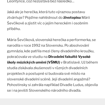
Leontýnce, což nezůstává bez následků…
Jaká ale je herečka, která tuto výraznou postavu
ztvárňuje? Pojďme nahlédnout do
životopisu
Márii
Ševčíkové a zjistit víc o jejím hereckém i osobním
příběhu.
Mária Ševčíková, slovenská herečka a performerka, se
narodila v roce 1992 na Slovensku. Po absolvování
gymnázia, kde patřila mezi členy divadelního kroužku,
pokračovala ve studiu na
Divadelní fakultě Vysoké
školy múzických umění (VŠMU)
v Bratislavě. Už během
studia získávala zkušenosti v různých divadelních
projektech a postupně si budovala své místo na
slovenské divadelní scéně. Její divadelní angažmá?
Pohostinsky si zahrála například Divadle Ludus, objevila
se i na jevišti Slovenského národního divadla.