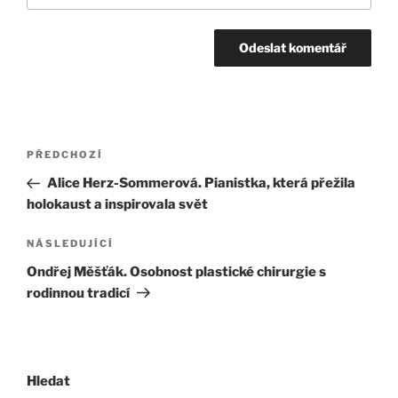
Navigace
Předchozí
PŘEDCHOZÍ
pro
příspěvek
Alice Herz-Sommerová. Pianistka, která přežila
příspěvek
holokaust a inspirovala svět
Následující
NÁSLEDUJÍCÍ
příspěvek
Ondřej Měšťák. Osobnost plastické chirurgie s
rodinnou tradicí
Hledat