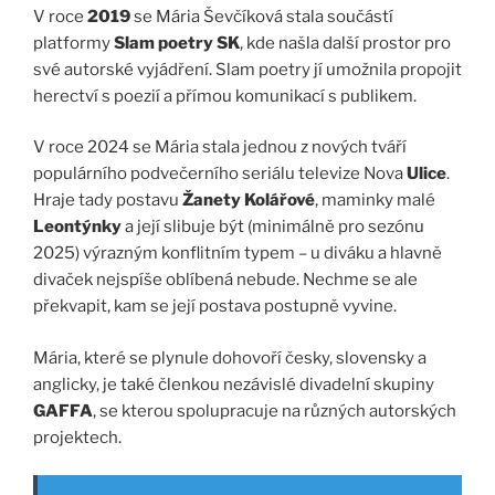
V roce
2019
se Mária Ševčíková stala součástí
platformy
Slam poetry SK
, kde našla další prostor pro
své autorské vyjádření. Slam poetry jí umožnila propojit
herectví s poezií a přímou komunikací s publikem.
V roce 2024 se Mária stala jednou z nových tváří
populárního podvečerního seriálu televize Nova
Ulice
.
Hraje tady postavu
Žanety Kolářové
, maminky malé
Leontýnky
a její slibuje být (minimálně pro sezónu
2025) výrazným konflitním typem – u diváku a hlavně
divaček nejspíše oblíbená nebude. Nechme se ale
překvapit, kam se její postava postupně vyvine.
Mária, které se plynule dohovoří česky, slovensky a
anglicky, je také členkou nezávislé divadelní skupiny
GAFFA
, se kterou spolupracuje na různých autorských
projektech.