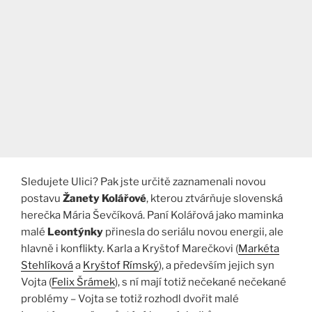
Sledujete Ulici? Pak jste určitě zaznamenali novou
postavu
Žanety Kolářové
, kterou ztvárňuje slovenská
herečka Mária Ševčíková. Paní Kolářová jako maminka
malé
Leontýnky
přinesla do seriálu novou energii, ale
hlavně i konflikty. Karla a Kryštof Marečkovi (
Markéta
Stehlíková
a
Kryštof Rímský
), a především jejich syn
Vojta (
Felix Šrámek
), s ní mají totiž nečekané nečekané
problémy – Vojta se totiž rozhodl dvořit malé