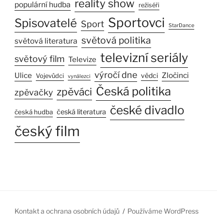
reality show
populární hudba
režiséři
Sportovci
Spisovatelé
Sport
StarDance
světová politika
světová literatura
televizní seriály
světový film
Televize
výročí dne
Ulice
Zločinci
vědci
Vojevůdci
vynálezci
Česká politika
zpěváci
zpěvačky
české divadlo
česká literatura
česká hudba
český film
Kontakt a ochrana osobních údajů
Používáme WordPress