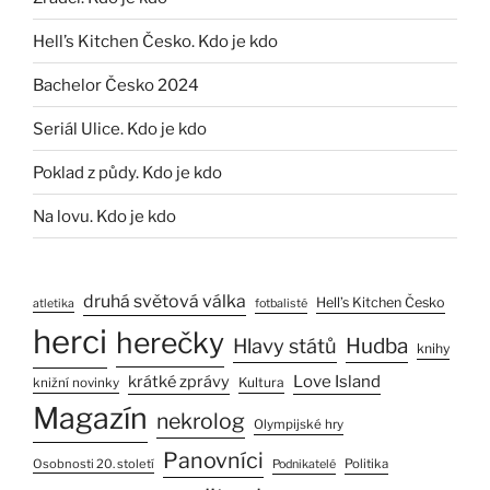
Hell’s Kitchen Česko. Kdo je kdo
Bachelor Česko 2024
Seriál Ulice. Kdo je kdo
Poklad z půdy. Kdo je kdo
Na lovu. Kdo je kdo
druhá světová válka
Hell’s Kitchen Česko
atletika
fotbalisté
herci
herečky
Hlavy států
Hudba
knihy
Love Island
krátké zprávy
Kultura
knižní novinky
Magazín
nekrolog
Olympijské hry
Panovníci
Osobnosti 20. století
Politika
Podnikatelé