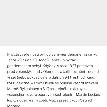
Pro část veřejnosti byl lupičem–gentlemanem z ranku
Jánošíků a Robinů Hoodů. Jenže úplný tak
gentlemanem nebyl. Když byl v roce 1927 postaven
před vojenský soud v Olomouci a čelil obvinění z deseti
vražd (nebo pokusů o ně) a dalších 94 trestných činů,
rozsudek zněl – smrt. Osudu se pokusil vzepřít útěkem.
Marně. Byl polapen a 6. října stejného roku byl na
vězeňském dvoře popraven zastřelením. Martin Lecián,
lupič, zloděj, vrah a zběh. Muž s přezdívkou Postrach
Moravy.