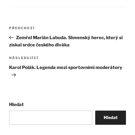
Navigace
Předchozí
PŘEDCHOZÍ
pro
příspěvek
Zemřel Marián Labuda. Slovenský herec, který si
příspěvek
získal srdce českého diváka
Následující
NÁSLEDUJÍCÍ
příspěvek
Karol Polák. Legenda mezi sportovními moderátory
Hledat
Hledat