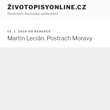
Přejít
ŽIVOTOPISYONLINE.CZ
k
Osobnosti, životopisy, společnost
obsahu
webu
PUBLIKOVÁNO
15. 1. 2018
OD
REDAKCE
Martin Lecián. Postrach Moravy