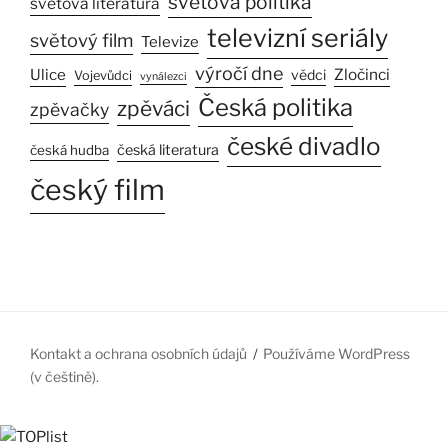
světová politika
světová literatura
televizní seriály
světový film
Televize
výročí dne
Ulice
Zločinci
vědci
Vojevůdci
vynálezci
Česká politika
zpěváci
zpěvačky
české divadlo
česká literatura
česká hudba
český film
Kontakt a ochrana osobních údajů
Používáme WordPress
(v češtině).