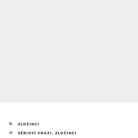
RUBRIKY
ZLOČINCI
ŠTÍTKY
SÉRIOVÍ VRAZI
,
ZLOČINCI