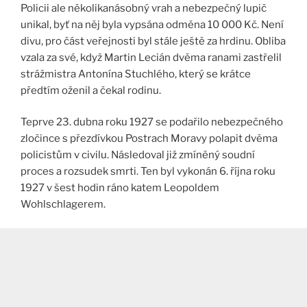
Policii ale několikanásobný vrah a nebezpečný lupič
unikal, byť na něj byla vypsána odměna 10 000 Kč. Není
divu, pro část veřejnosti byl stále ještě za hrdinu. Obliba
vzala za své, když Martin Lecián dvěma ranami zastřelil
strážmistra Antonína Stuchlého, který se krátce
předtím oženil a čekal rodinu.
Teprve 23. dubna roku 1927 se podařilo nebezpečného
zločince s přezdívkou Postrach Moravy polapit dvěma
policistům v civilu. Následoval již zmíněný soudní
proces a rozsudek smrti. Ten byl vykonán 6. října roku
1927 v šest hodin ráno katem Leopoldem
Wohlschlagerem.