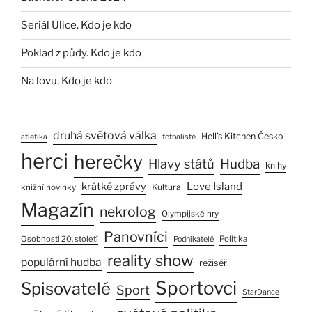
Seriál Ulice. Kdo je kdo
Poklad z půdy. Kdo je kdo
Na lovu. Kdo je kdo
druhá světová válka
Hell’s Kitchen Česko
atletika
fotbalisté
herci
herečky
Hlavy států
Hudba
knihy
Love Island
krátké zprávy
Kultura
knižní novinky
Magazín
nekrolog
Olympijské hry
Panovníci
Osobnosti 20. století
Politika
Podnikatelé
reality show
populární hudba
režiséři
Sportovci
Spisovatelé
Sport
StarDance