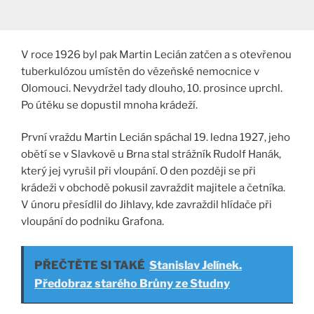
V roce 1926 byl pak Martin Lecián zatčen a s otevřenou
tuberkulózou umístěn do vězeňské nemocnice v
Olomouci. Nevydržel tady dlouho, 10. prosince uprchl.
Po útěku se dopustil mnoha krádeží.
První vraždu Martin Lecián spáchal 19. ledna 1927, jeho
obětí se v Slavkově u Brna stal strážník Rudolf Hanák,
který jej vyrušil při vloupání. O den později se při
krádeži v obchodě pokusil zavraždit majitele a četníka.
V únoru přesídlil do Jihlavy, kde zavraždil hlídače při
vloupání do podniku Grafona.
PŘEČTĚTE SI TAKÉ
Stanislav Jelínek.
Předobraz starého Brůny ze Studny