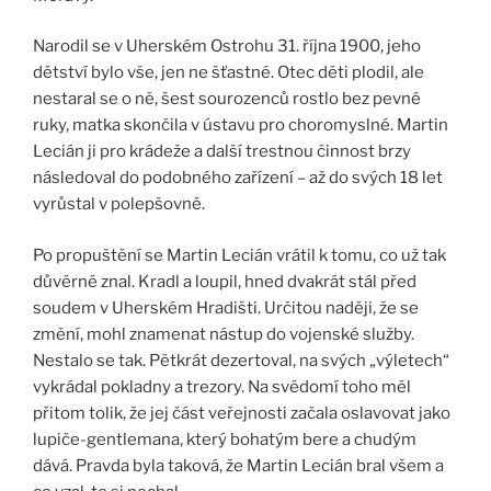
Narodil se v Uherském Ostrohu 31. října 1900, jeho
dětství bylo vše, jen ne šťastné. Otec děti plodil, ale
nestaral se o ně, šest sourozenců rostlo bez pevné
ruky, matka skončila v ústavu pro choromyslné. Martin
Lecián ji pro krádeže a další trestnou činnost brzy
následoval do podobného zařízení – až do svých 18 let
vyrůstal v polepšovně.
Po propuštění se Martin Lecián vrátil k tomu, co už tak
důvěrně znal. Kradl a loupil, hned dvakrát stál před
soudem v Uherském Hradišti. Určitou naději, že se
změní, mohl znamenat nástup do vojenské služby.
Nestalo se tak. Pětkrát dezertoval, na svých „výletech“
vykrádal pokladny a trezory. Na svědomí toho měl
přitom tolik, že jej část veřejnosti začala oslavovat jako
lupiče-gentlemana, který bohatým bere a chudým
dává. Pravda byla taková, že Martin Lecián bral všem a