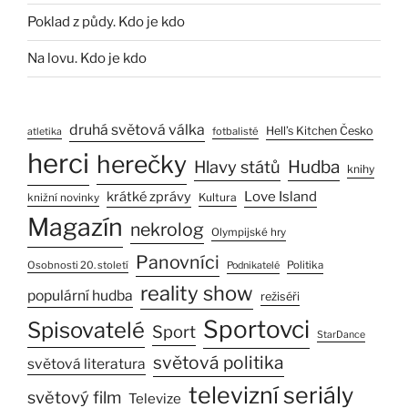
Poklad z půdy. Kdo je kdo
Na lovu. Kdo je kdo
druhá světová válka
Hell’s Kitchen Česko
fotbalisté
atletika
herci
herečky
Hlavy států
Hudba
knihy
Love Island
krátké zprávy
Kultura
knižní novinky
Magazín
nekrolog
Olympijské hry
Panovníci
Osobnosti 20. století
Politika
Podnikatelé
reality show
populární hudba
režiséři
Sportovci
Spisovatelé
Sport
StarDance
světová politika
světová literatura
televizní seriály
světový film
Televize