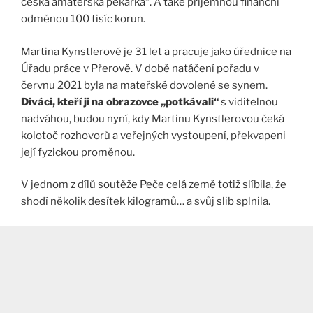
česká amatérská pekařka“. A také příjemnou finanční
odměnou 100 tisíc korun.
Martina Kynstlerové je 31 let a pracuje jako úřednice na
Úřadu práce v Přerově. V době natáčení pořadu v
červnu 2021 byla na mateřské dovolené se synem.
Diváci, kteří ji na obrazovce „potkávali“
s viditelnou
nadváhou, budou nyní, kdy Martinu Kynstlerovou čeká
kolotoč rozhovorů a veřejných vystoupení, překvapeni
její fyzickou proměnou.
V jednom z dílů soutěže Peče celá země totiž slíbila, že
shodí několik desítek kilogramů… a svůj slib splnila.