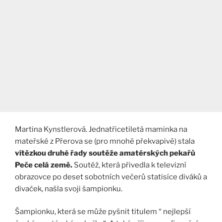
Martina Kynstlerová. Jednatřicetiletá maminka na
mateřské z Přerova se (pro mnohé překvapivě) stala
vítězkou druhé řady soutěže amatérských pekařů
Peče celá země.
Soutěž, která přivedla k televizní
obrazovce po deset sobotních večerů statisíce diváků a
divaček, našla svoji šampionku.
Šampionku, která se může pyšnit titulem “ nejlepší