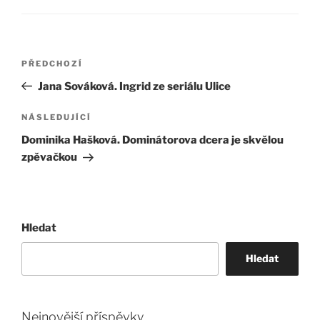
Navigace
Předchozí
PŘEDCHOZÍ
pro
příspěvek
Jana Sováková. Ingrid ze seriálu Ulice
příspěvek
Následující
NÁSLEDUJÍCÍ
příspěvek
Dominika Hašková. Dominátorova dcera je skvělou
zpěvačkou
Hledat
Hledat
Nejnovější příspěvky