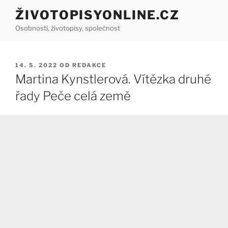
Přejít
ŽIVOTOPISYONLINE.CZ
k
Osobnosti, životopisy, společnost
obsahu
webu
PUBLIKOVÁNO
14. 5. 2022
OD
REDAKCE
Martina Kynstlerová. Vítězka druhé
řady Peče celá země