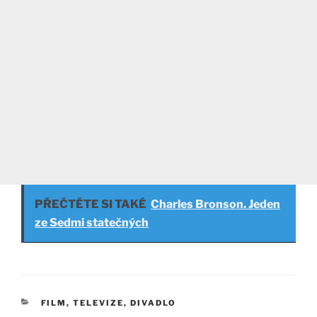
PŘEČTĚTE SI TAKÉ
Charles Bronson. Jeden
ze Sedmi statečných
RUBRIKY
FILM, TELEVIZE, DIVADLO