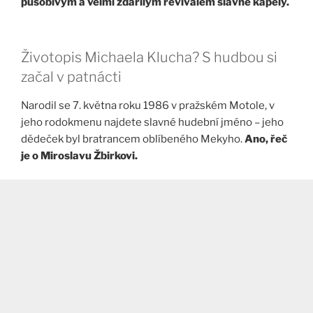
působivým a velmi zdařilým revivalem slavné kapely.
Životopis Michaela Klucha? S hudbou si
začal v patnácti
Narodil se 7. května roku 1986 v pražském Motole, v
jeho rodokmenu najdete slavné hudební jméno – jeho
dědeček byl bratrancem oblíbeného Mekyho.
Ano, řeč
je o Miroslavu Žbirkovi.