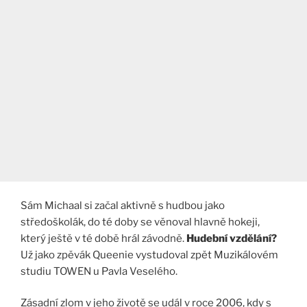
Sám Michaal si začal aktivně s hudbou jako
středoškolák, do té doby se věnoval hlavně hokeji,
který ještě v té době hrál závodně.
Hudební vzdělání?
Už jako zpěvák Queenie vystudoval zpět Muzikálovém
studiu TOWEN u Pavla Veselého.
Zásadní zlom v jeho životě se udál v roce 2006, kdy s