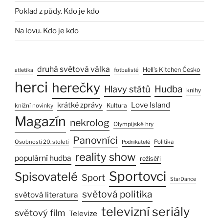
Poklad z půdy. Kdo je kdo
Na lovu. Kdo je kdo
druhá světová válka
Hell’s Kitchen Česko
fotbalisté
atletika
herci
herečky
Hlavy států
Hudba
knihy
Love Island
krátké zprávy
Kultura
knižní novinky
Magazín
nekrolog
Olympijské hry
Panovníci
Osobnosti 20. století
Politika
Podnikatelé
reality show
populární hudba
režiséři
Sportovci
Spisovatelé
Sport
StarDance
světová politika
světová literatura
televizní seriály
světový film
Televize