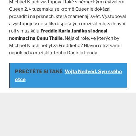
Michael Kluch vystupoval také s německým revivalem
Queen 2, v tuzemsku se kromě Queenie dokázal
prosadit i na prknech, která znamenají svět. Vystupoval
a vystupuje v několika úspěšných muzikálech, za hlavní
roli v muzikálu
Freddie Karla Janáka si odnesl
nominaci na Cenu Thálie.
Nějaké role, ve kterých by
Michael Kluch nebyl za Freddieho? Hlavní roli ztvárnil
například v muzikálu Touha Daniela Landy.
PŘEČTĚTE SI TAKÉ
Vojta Nedvěd. Syn svého
otce