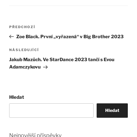
Navigace
Předchozí
PŘEDCHOZÍ
pro
příspěvek
Zoe Black. První „vyřazená“ v Big Brother 2023
příspěvek
Následující
NÁSLEDUJÍCÍ
příspěvek
Jakub Mazůch. Ve StarDance 2023 tančí s Evou
Adamczykovu
Hledat
Hledat
Nejnovější příspěvky