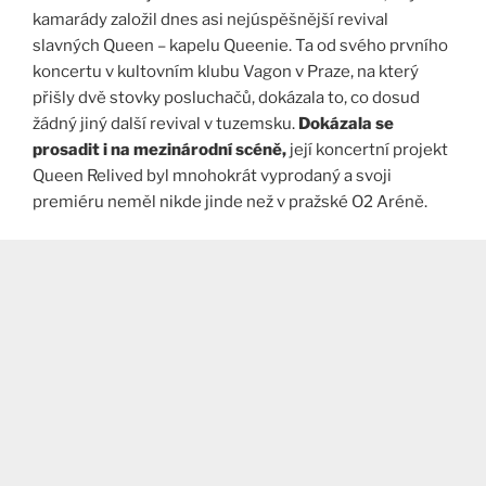
kamarády založil dnes asi nejúspěšnější revival
slavných Queen – kapelu Queenie. Ta od svého prvního
koncertu v kultovním klubu Vagon v Praze, na který
přišly dvě stovky posluchačů, dokázala to, co dosud
žádný jiný další revival v tuzemsku.
Dokázala se
prosadit i na mezinárodní scéně,
její koncertní projekt
Queen Relived byl mnohokrát vyprodaný a svoji
premiéru neměl nikde jinde než v pražské O2 Aréně.