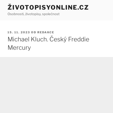
Přejít
ŽIVOTOPISYONLINE.CZ
k
Osobnosti, životopisy, společnost
obsahu
webu
PUBLIKOVÁNO
15. 11. 2023
OD
REDAKCE
Michael Kluch. Český Freddie
Mercury