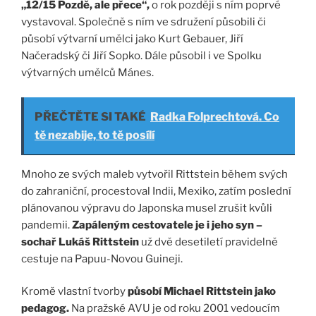
„12/15 Pozdě, ale přece“,
o rok později s ním poprvé
vystavoval. Společně s ním ve sdružení působili či
působí výtvarní umělci jako Kurt Gebauer, Jiří
Načeradský či Jiří Sopko. Dále působil i ve Spolku
výtvarných umělců Mánes.
PŘEČTĚTE SI TAKÉ
Radka Folprechtová. Co
tě nezabije, to tě posílí
Mnoho ze svých maleb vytvořil Rittstein během svých
do zahraniční, procestoval Indii, Mexiko, zatím poslední
plánovanou výpravu do Japonska musel zrušit kvůli
pandemii.
Zapáleným cestovatele je i jeho syn –
sochař Lukáš Rittstein
už dvě desetiletí pravidelně
cestuje na Papuu-Novou Guineji.
Kromě vlastní tvorby
působí Michael Rittstein jako
pedagog.
Na pražské AVU je od roku 2001 vedoucím