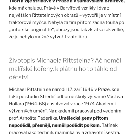
Tvoří a žije střídavě v Praze a v šumavském Brnířově,
kde má chalupu. Právě v Barvířově vznikly i dva z
největších Rittsteinových obrazů – vytvořil je v místní
traktorové myčce. Nebyla za tím přitom žádná touha po
„autorské originalitě“, obrazy jsou tak zkrátka tak velké,
že je nebylo možné vytvořit v ateliéru.
Životopis Michaela Rittsteina? Ač neměl
malířské kořeny, k plátnu ho to táhlo od
dětství
Michael Rittstein se narodil 17. září 1949 v Praze, kde
také po studiu Střední odborné školy výtvarné Václava
Hollara (1964-68) absolvoval v roce 1974 Akademii
výtvarných umění. Na akademii pracoval pod vedením
prof. Arnošta Paderlíka.
Umělecké geny přitom
nepodědil, přesněji, neměl podědit po kom.
Tatínek
pracoval jako technik, maminka byla zdravotní sestra.