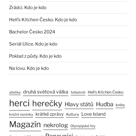
Zrádci. Kdo je kdo
Hell’s Kitchen Česko. Kdo je kdo
Bachelor Česko 2024
Seriál Ulice. Kdo je kdo
Poklad z půdy. Kdo je kdo
Na lovu. Kdo je kdo
druhá světová válka
Hell’s Kitchen Česko
atletika
fotbalisté
herci
herečky
Hlavy států
Hudba
knihy
Love Island
krátké zprávy
Kultura
knižní novinky
Magazín
nekrolog
Olympijské hry