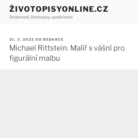
Přejít
ŽIVOTOPISYONLINE.CZ
k
Osobnosti, životopisy, společnost
obsahu
webu
PUBLIKOVÁNO
31. 3. 2022
OD
REDAKCE
Michael Rittstein. Malíř s vášní pro
figurální malbu