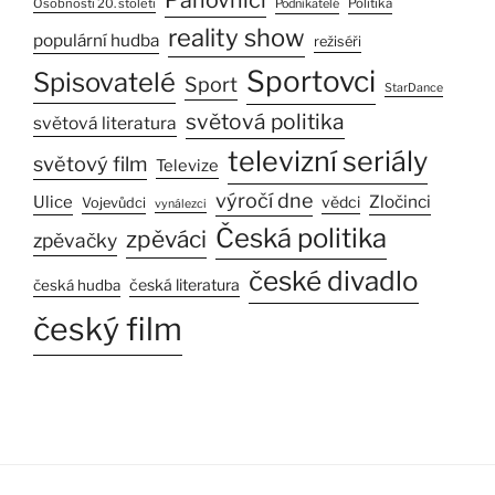
Panovníci
Osobnosti 20. století
Politika
Podnikatelé
reality show
populární hudba
režiséři
Sportovci
Spisovatelé
Sport
StarDance
světová politika
světová literatura
televizní seriály
světový film
Televize
výročí dne
Zločinci
Ulice
vědci
Vojevůdci
vynálezci
Česká politika
zpěváci
zpěvačky
české divadlo
česká literatura
česká hudba
český film