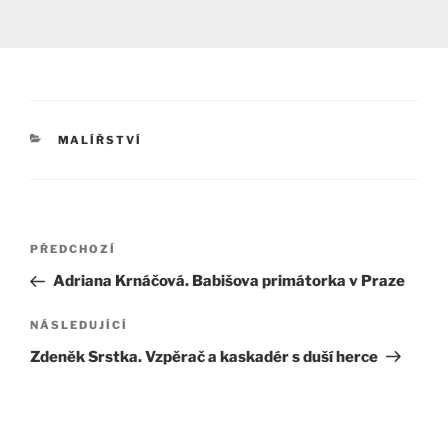
RUBRIKY
MALÍŘSTVÍ
Navigace
Předchozí
PŘEDCHOZÍ
pro
příspěvek
Adriana Krnáčová. Babišova primátorka v Praze
příspěvek
Následující
NÁSLEDUJÍCÍ
příspěvek
Zdeněk Srstka. Vzpěrač a kaskadér s duší herce