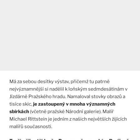
Má za sebou desítky výstav, přičemž tu patrně
nejvýznamnější si nadělil k loňským sedmdesátinám v
Jízdárně Pražského hradu. Namaloval stovky obrazů a
tisíce skic,
je zastoupený v mnoha významných
sbírkách
(včetně pražské Národní galerie). Malíř
Michael Rittstein je jedním z našich největších žijících
malířů současnosti.