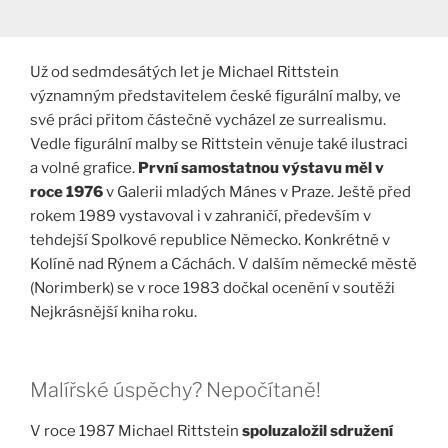
Už od sedmdesátých let je Michael Rittstein
významným představitelem české figurální malby, ve
své práci přitom částečně vycházel ze surrealismu.
Vedle figurální malby se Rittstein věnuje také ilustraci
a volné grafice.
První samostatnou výstavu měl v
roce 1976
v Galerii mladých Mánes v Praze. Ještě před
rokem 1989 vystavoval i v zahraničí, především v
tehdejší Spolkové republice Německo. Konkrétně v
Kolíně nad Rýnem a Cáchách. V dalším německé městě
(Norimberk) se v roce 1983 dočkal ocenění v soutěži
Nejkrásnější kniha roku.
Malířské úspěchy? Nepočítaně!
V roce 1987 Michael Rittstein
spoluzaložil sdružení