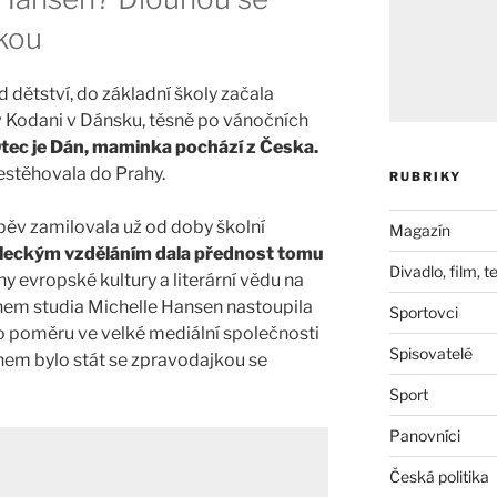
řkou
 dětství, do základní školy začala
 v Kodani v Dánsku, těsně po vánočních
tec je Dán, maminka pochází z Česka.
řestěhovala do Prahy.
RUBRIKY
zpěv zamilovala už od doby školní
Magazín
leckým vzděláním dala přednost tomu
Divadlo, film, t
y evropské kultury a literární vědu na
ěhem studia Michelle Hansen nastoupila
Sportovci
o poměru ve velké mediální společnosti
Spisovatelé
nem bylo stát se zpravodajkou se
Sport
Panovníci
Česká politika