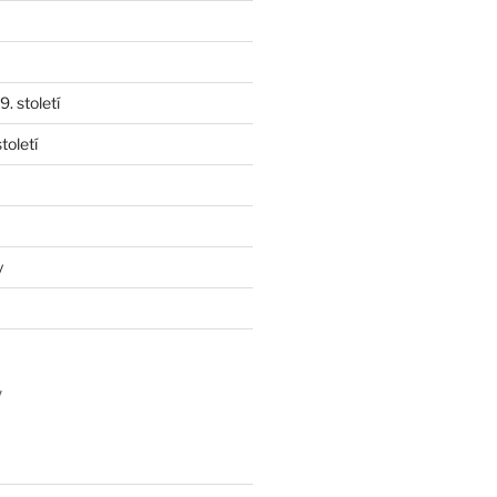
. století
toletí
y
y