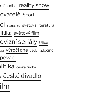
reality show
rní hudba
sovatelé
Sport
ci
světová literatura
StarDance
litika
světový film
levizní seriály
Ulice
výročí dne
Zločinci
vědci
zci
pěváci
litika
česká hudba
české divadlo
a
ilm