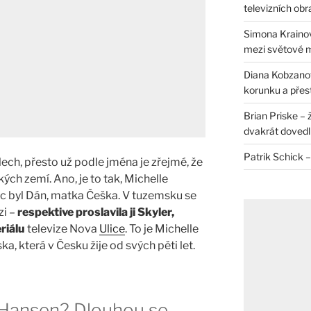
televizních ob
Simona Krainov
mezi světové 
Diana Kobzanová
korunku a přes
Brian Priske – 
dvakrát dovedl 
Patrik Schick –
lech, přesto už podle jména je zřejmé, že
ých zemí. Ano, je to tak, Michelle
c byl Dán, matka Češka. V tuzemsku se
zi –
respektive proslavila ji Skyler,
riálu
televize Nova
Ulice
.
To je Michelle
, která v Česku žije od svých pěti let.
e Hansen? Dlouhou se