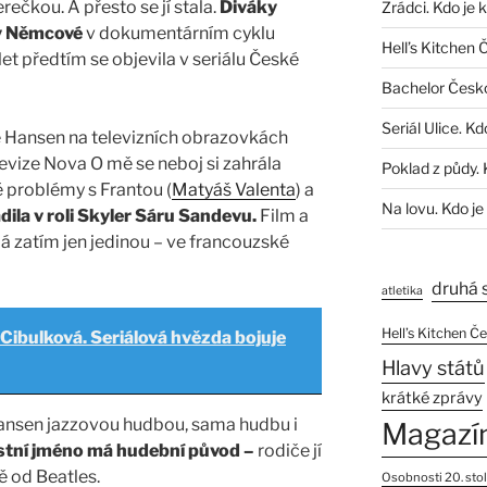
rečkou. A přesto se jí stala.
Diváky
Zrádci. Kdo je 
ny Němcové
v dokumentárním cyklu
Hell’s Kitchen 
et předtím se objevila v seriálu České
Bachelor Česk
Seriál Ulice. Kd
e Hansen na televizních obrazovkách
elevize Nova O mě se neboj si zahrála
Poklad z půdy. 
vé problémy s Frantou (
Matyáš Valenta
) a
Na lovu. Kdo je
dila v roli Skyler Sáru Sandevu.
Film a
 zatím jen jedinou – ve francouzské
druhá 
atletika
Hell’s Kitchen Č
 Cibulková. Seriálová hvězda bojuje
Hlavy států
krátké zprávy
Hansen jazzovou hudbou, sama hudbu i
Magazí
řestní jméno má hudební původ –
rodiče jí
ě od Beatles.
Osobnosti 20. stol