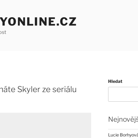
YONLINE.CZ
ost
Hledat
áte Skyler ze seriálu
Nejnovějš
Lucie Borhyová 