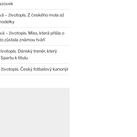
razovek
á – životopis. Z českého mola až
modelky
 – životopis. Miss, která přišla o
to zůstala známou tváří
životopis. Dánský trenér, který
Spartu k titulu
 životopis. Český fotbalový kanonýr