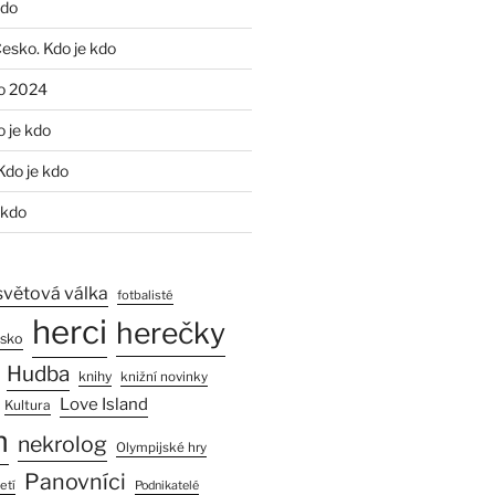
kdo
Česko. Kdo je kdo
o 2024
o je kdo
Kdo je kdo
 kdo
světová válka
fotbalisté
herci
herečky
esko
Hudba
knihy
knižní novinky
Love Island
Kultura
n
nekrolog
Olympijské hry
Panovníci
etí
Podnikatelé