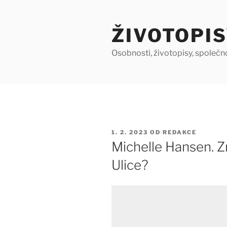
Přejít
k
ŽIVOTOPIS
obsahu
webu
Osobnosti, životopisy, společn
PUBLIKOVÁNO
1. 2. 2023
OD
REDAKCE
Michelle Hansen. Zn
Ulice?