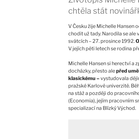
chtěla stát noviná
V Česku žije Michelle Hansen od
chodit už tady. Narodila se ale
svátcích – 27. prosince 1992.
O
V jejích pěti letech se rodina p
Michelle Hansen si herectví a 
docházky, přesto ale
před umě
klasickému –
vystudovala dějin
pražské Karlově univerzitě. B
na stáž a později do pracovníh
(Economia), jejím pracovním s
specializací na Blízký Východ.