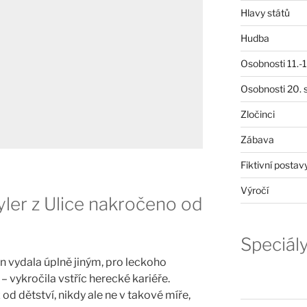
Hlavy států
Hudba
Osobnosti 11.-19
Osobnosti 20. s
Zločinci
Zábava
Fiktivní postav
Výročí
yler z Ulice nakročeno od
Speciál
 vydala úplně jiným, pro leckoho
vykročila vstříc herecké kariéře.
od dětství, nikdy ale ne v takové míře,