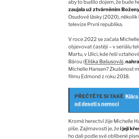
aby to budilo dojem, že bude he
zaujala už ztvárněním Bože
Osudové lásky (2020), několik l
televize První republika.
V roce 2022 se začala Michell
objevovat častěji – v seriálu t
Martu, v Ulici, kde řeší vztaho
Bárou (
Eliška Bašusová)
,
nahra
Michelle Hansen? Zkušenost má
filmu Edmond z roku 2018.
PŘEČTĚTE SI TAKÉ
Klára
od deseti s nemocí
Kromě herectví žije Michelle 
píše. Zajímavostí je, že
i její k
ho dali podle své oblíbené písn