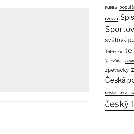
populá
Politika
Spi
režiséři
Sportov
světová po
te
Televize
Vojevůdci
vynále
z
zpěvačky
Česká po
česká literatur
český f