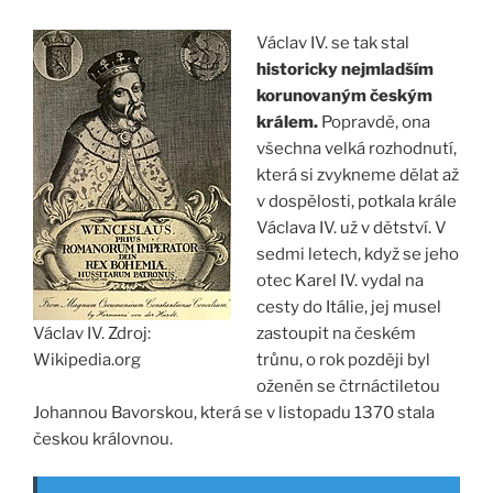
Václav IV. se tak stal
historicky nejmladším
korunovaným českým
králem.
Popravdě, ona
všechna velká rozhodnutí,
která si zvykneme dělat až
v dospělosti, potkala krále
Václava IV. už v dětství. V
sedmi letech, když se jeho
otec Karel IV. vydal na
cesty do Itálie, jej musel
Václav IV. Zdroj:
zastoupit na českém
Wikipedia.org
trůnu, o rok později byl
oženěn se čtrnáctiletou
Johannou Bavorskou, která se v listopadu 1370 stala
českou královnou.