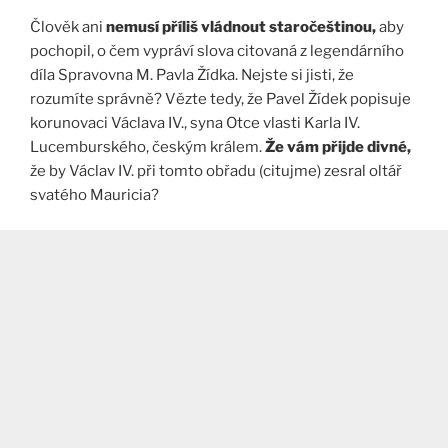
Člověk ani
nemusí příliš vládnout staročeštinou,
aby
pochopil, o čem vypráví slova citovaná z legendárního
díla Spravovna M. Pavla Žídka. Nejste si jisti, že
rozumíte správně? Vězte tedy, že Pavel Žídek popisuje
korunovaci Václava IV., syna Otce vlasti Karla IV.
Lucemburského, českým králem.
Že vám přijde divné,
že by Václav IV. při tomto obřadu (citujme) zesral oltář
svatého Mauricia?