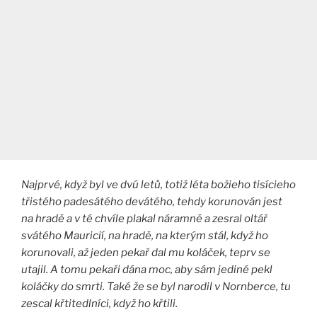
Najprvé, když byl ve dvú letů, totiž léta božieho tisícieho
třistého padesátého devátého, tehdy korunován jest
na hradě a v té chvíle plakal náramně a zesral oltář
svátého Mauricií, na hradě, na kterým stál, když ho
korunovali, až jeden pekař dal mu koláček, teprv se
utajil. A tomu pekaři dána moc, aby sám jediné pekl
koláčky do smrti. Také že se byl narodil v Nornberce, tu
zescal křtitedlníci, když ho křtili.