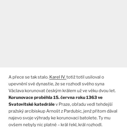
A přece se tak stalo.
Karel IV.
totiž totil usiloval o
upevnění své dynastie, že se rozhodl svého syna
Václava korunovat českým králem už ve věku dvou let.
Korunovace proběhla 15. června roku 1363 ve
Svatovítské katedrále
v Praze, obřadu vedl tehdejší
pražský arcibiskup Arnošt z Pardubic, jenž přitom dával
najevo svoje výhrady ke korunovaci batolete. Ty mu
ovšem nebyly nic platné – král řekl, král rozhodl.