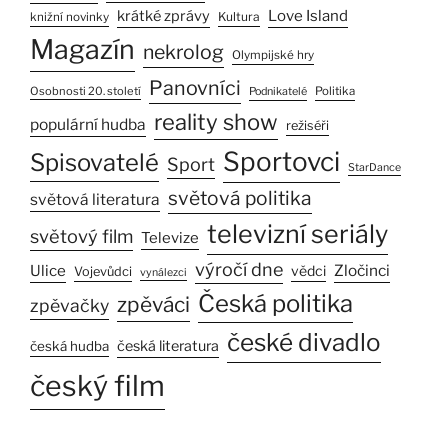
Love Island
krátké zprávy
Kultura
knižní novinky
Magazín
nekrolog
Olympijské hry
Panovníci
Osobnosti 20. století
Politika
Podnikatelé
reality show
populární hudba
režiséři
Sportovci
Spisovatelé
Sport
StarDance
světová politika
světová literatura
televizní seriály
světový film
Televize
výročí dne
Ulice
Zločinci
vědci
Vojevůdci
vynálezci
Česká politika
zpěváci
zpěvačky
české divadlo
česká literatura
česká hudba
český film