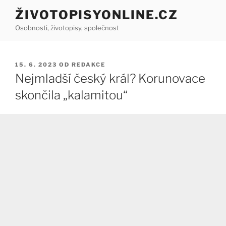
Přejít
ŽIVOTOPISYONLINE.CZ
k
Osobnosti, životopisy, společnost
obsahu
webu
PUBLIKOVÁNO
15. 6. 2023
OD
REDAKCE
Nejmladší český král? Korunovace
skončila „kalamitou“