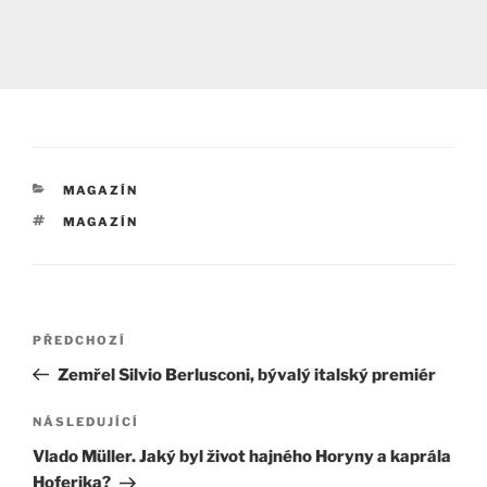
RUBRIKY
MAGAZÍN
ŠTÍTKY
MAGAZÍN
Navigace
Předchozí
PŘEDCHOZÍ
pro
příspěvek
Zemřel Silvio Berlusconi, bývalý italský premiér
příspěvek
Následující
NÁSLEDUJÍCÍ
příspěvek
Vlado Müller. Jaký byl život hajného Horyny a kaprála
Hoferika?