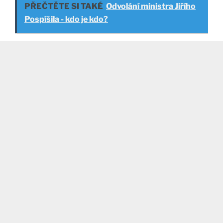
PŘEČTĚTE SI TAKÉ
Odvolání ministra Jiřího
Pospíšila - kdo je kdo?