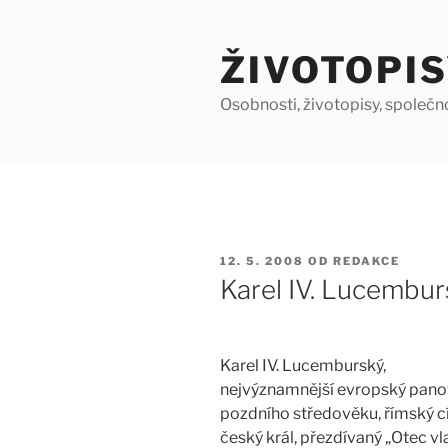
Přejít
k
ŽIVOTOPIS
obsahu
webu
Osobnosti, životopisy, společn
PUBLIKOVÁNO
12. 5. 2008
OD
REDAKCE
Karel IV. Lucemburs
Karel IV. Lucemburský,
nejvýznamnější evropský pano
pozdního středověku, římský cí
český král, přezdívaný „Otec vla