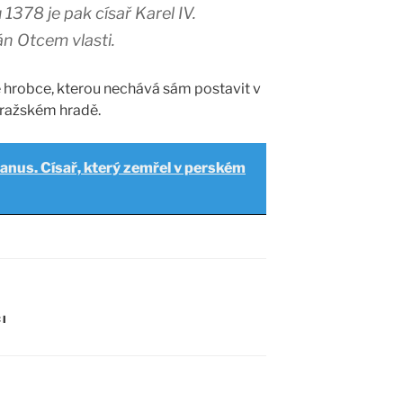
 1378 je pak císař Karel IV.
n Otcem vlasti.
ké hrobce, kterou nechává sám postavit v
Pražském hradě.
ianus. Císař, který zemřel v perském
CI