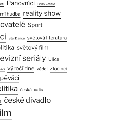
Panovníci
etí
Podnikatelé
reality show
rní hudba
sovatelé
Sport
ci
světová literatura
StarDance
litika
světový film
levizní seriály
Ulice
výročí dne
Zločinci
vědci
zci
pěváci
litika
česká hudba
české divadlo
a
ilm