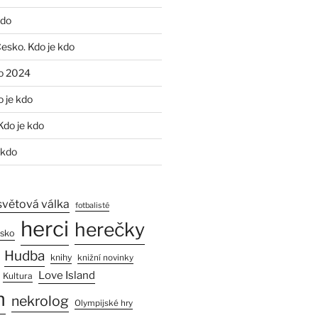
kdo
Česko. Kdo je kdo
o 2024
o je kdo
Kdo je kdo
 kdo
světová válka
fotbalisté
herci
herečky
esko
Hudba
knihy
knižní novinky
Love Island
Kultura
n
nekrolog
Olympijské hry