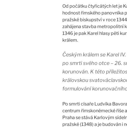
Od počátku čtyřicátých let je K
hodnost římského panovníka pro
pražské biskupství v roce 1344
zahájena stavba metropolitní ka
1346 je pak Karel hlasy pěti ku
králem.
Českým králem se Karel IV.
po smrti svého otce – 26. sr
korunován. K této příležito
královskou svatováclavskou 
formulování korunovačního
Po smrti císaře Ludvíka Bavora
centrum římskoněmecké říše a j
Praha se stává Karlovým síde
pražské (1348) a je budován i