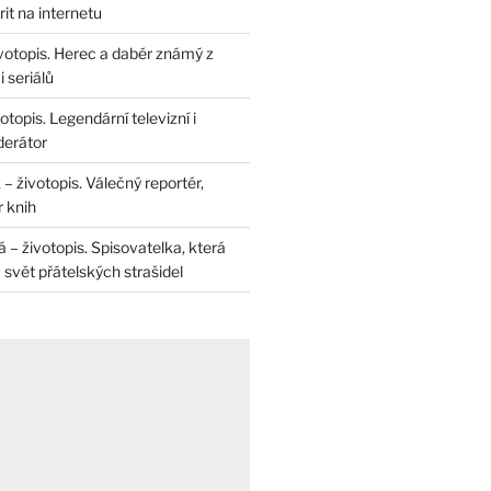
rit na internetu
životopis. Herec a dabér známý z
 seriálů
otopis. Legendární televizní i
derátor
– životopis. Válečný reportér,
r knih
– životopis. Spisovatelka, která
svět přátelských strašidel