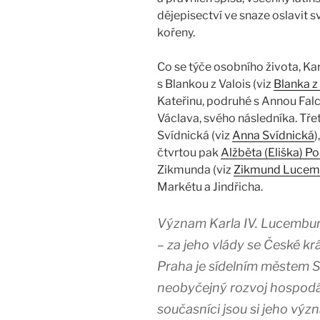
dějepisectví ve snaze oslavit sv
kořeny.
Co se týče osobního života, Kar
s Blankou z Valois (viz
Blanka z
Kateřinu, podruhé s Annou Fal
Václava, svého následníka. Tře
Svídnická (viz
Anna Svídnická
)
čtvrtou pak
Alžběta (Eliška) 
Zikmunda (viz
Zikmund Lucem
Markétu a Jindřicha.
Význam Karla IV. Lucembur
– za jeho vlády se České k
Praha je sídelním městem Sv
neobyčejný rozvoj hospodářs
současníci jsou si jeho výz