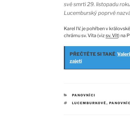
své smrti 29. listopadu roku
Lucemburský poprvé nazvá
Karel IV. je pohřben v královs
chrámu sv. Víta (viz
sv. Vít
) na 
PŘEČTĚTE SI TAKÉ
Valer
zajetí
RUBRIKY
PANOVNÍCI
ŠTÍTKY
LUCEMBURKOVÉ
,
PANOVNÍ