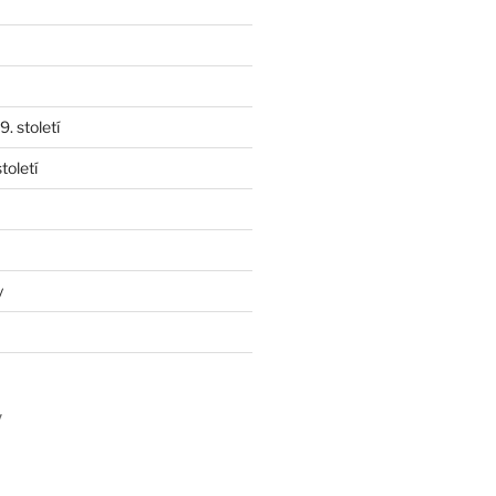
. století
toletí
y
y