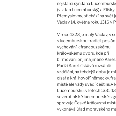
nejstarší syn Jana Lucemburs
(viz
Jan Lucemburský
) a Elišky
Přemyslovny, přichází na svět 
Václav 14. května roku 1316 v P
V roce 1323 je malý Václav, v s
s lucemburskou tradicí, poslán
vychování k francouzskému
královskému dvoru, kde při
biřmování přijímá jméno Karel.
Paříži Karel získává rozsáhlé
vzdělání, na tehdejší dobu je 
císař a král hovoří německy, fra
místě ale vždy uvádí češtinu.V 
Lucembursku, v letech 1331-13
severoitalské lucemburské sign
spravuje České království mís
vykonává úřad moravského ma