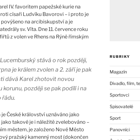
arel IV. favoritem papežské kurie na
ti císaři Ludvíku Bavorovi – i proto je
 povýšeno na arcibiskupství a je
tedrály sv. Víta. Dne 11. července roku
rfiřtů z volen ve Rhens na Rýně římským
RUBRIKY
 Lucemburský stává o rok později,
pna je králem zvolen a 2. září je pak
Magazín
sti dává Karel zhotovit novou
Divadlo, film, t
korunu, později se pak podílí i na
Sportovci
 řádu.
Spisovatelé
 je České království uznáváno jako
Sport
ako takové je i náležitě zvelebováno –
lním městem, je založeno Nové Město
Panovníci
 nový pražský kamenný most (dokončen