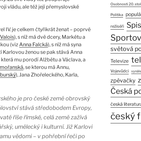
Osobnosti 20. stol
oji vládu, ale též její přemyslovské
populá
Politika
Spi
režiséři
el IV. je celkem čtyřikrát ženat – poprvé
Sportov
 Valois
), s níž má dvě dcery, Markétu a
ckou (viz
Anna Falcká
), s níž má syna
světová po
tí Karlovou ženou se pak stává Anna
te
, která mu porodí Alžbětu a Václava, a
Televize
Pomořanská
, se kterou má Annu,
Vojevůdci
vynále
burský
), Jana Zhořeleckého, Karla,
z
zpěvačky
Česká po
ského je pro české země obrovský
česká literatur
rálovství stává středobodem Evropy,
český f
até říše římské, celá země zažívá
ký, umělecký i kulturní. Již Karlovi
namu vědomi – v pohřební řeči po