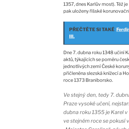
1357, dnes Karlův most). Též je
pak uloženy říšské korunovační
PŘEČTĚTE SI TAKÉ
Ferdi
III.
Dne 7. dubna roku 1348 učiní 
aktů, týkajících se poměru česk
jednotlivých zemí České korun
přičleněna slezská knížecí a Ho
roce 1373 Braniborsko.
Ve stejný den, tedy 7. dubn
Praze vysoké učení, nejstar
dubna roku 1355 je Karel 
ve stejném roce se pokusí