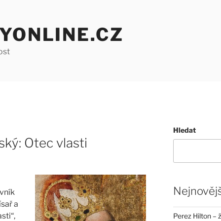
YONLINE.CZ
ost
Hledat
ký: Otec vlasti
Nejnovějš
vník
sař a
sti“,
Perez Hilton – 