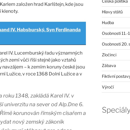
Česká politika
 Karlem založen hrad Karlštejn, kde jsou
 klenoty.
Hlavy států
Hudba
nand IV. Habsburský. Syn Ferdinanda
Osobnosti 11.-19
Osobnosti 20. s
Karel IV. Lucemburský řadu významných
Zločinci
ých zemí vůči říši stejně jako vztahů
Zábava
y navzájem – k zemím koruny české jsou
rní Lužice, v roce 1368 Dolní Lužice a v
Fiktivní postav
Výročí
a roku 1348, zakládá Karel IV. v
ší univerzitu na sever od Alp.Dne 6.
Speciál
v Římě korunován římským císařem a
 vydat nový zemský zákoník