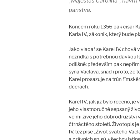
„Majestas Carolina“, návrh
panstva.
Koncem roku 1356 pak císař Ka
Karla IV., zákoník, který bude p
Jako vladař se Karel IV. chová 
nezřídka s potřebnou dávkou lst
odlišně: především pak nepři
syna Václava, snad i proto, že 
Karel prosazuje na trůn římskéh
dcerách.
Karel IV., jak již bylo řečeno,
jeho vlastnoručně sepsaný život
velmi živě jeho dobrodružství v 
čtrnáctého století. Životopis 
IV. též píše „Život svatého Václ
a právních spisů, všechny latin