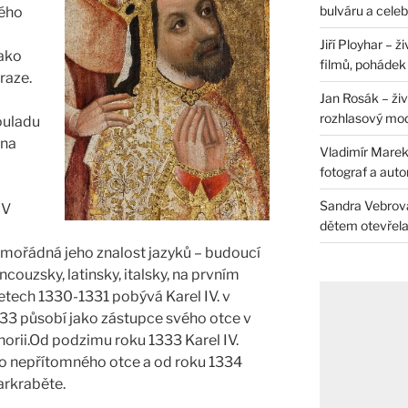
bulváru a celeb
kého
Jiří Ployhar – 
jako
filmů, pohádek i
raze.
Jan Rosák – živ
rozhlasový mo
ouladu
 na
Vladimír Marek 
fotograf a auto
Sandra Vebrová 
 V
dětem otevřela 
mimořádná jeho znalost jazyků – budoucí
ncouzsky, latinsky, italsky, na prvním
letech 1330-1331 pobývá Karel IV. v
33 působí jako zástupce svého otce v
orii.Od podzimu roku 1333 Karel IV.
to nepřítomného otce a od roku 1334
rkraběte.