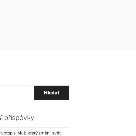
Hledat
í příspěvky
životopis. Muž, který změnil svět