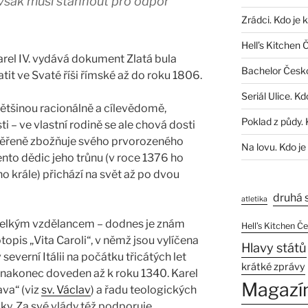
 však musí stáhnout pro odpor
Zrádci. Kdo je 
Hell’s Kitchen 
rel IV. vydává dokument Zlatá bula
Bachelor Česk
latit ve Svaté říši římské až do roku 1806.
Seriál Ulice. Kd
většinou racionálně a cílevědomě,
Poklad z půdy. 
i – ve vlastní rodině se ale chová dosti
měřeně zbožňuje svého prvorozeného
Na lovu. Kdo je
tento dědic jeho trůnu (v roce 1376 ho
o krále) přichází na svět až po dvou
druhá 
atletika
 je velkým vzdělancem – dodnes je znám
Hell’s Kitchen Č
opis „Vita Caroli“, v němž jsou vylíčena
Hlavy států
severní Itálii na počátku třicátých let
krátké zprávy
je nakonec doveden až k roku 1340. Karel
Magazí
ava“ (viz
sv. Václav
) a řadu teologických
sky. Za své vlády též podporuje