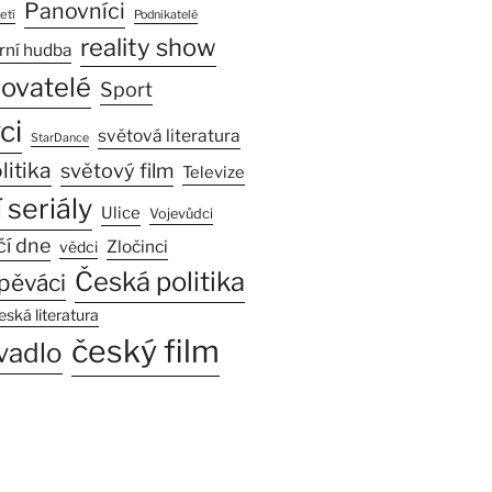
Panovníci
etí
Podnikatelé
reality show
rní hudba
sovatelé
Sport
ci
světová literatura
StarDance
litika
světový film
Televize
 seriály
Ulice
Vojevůdci
čí dne
Zločinci
vědci
Česká politika
pěváci
eská literatura
český film
vadlo