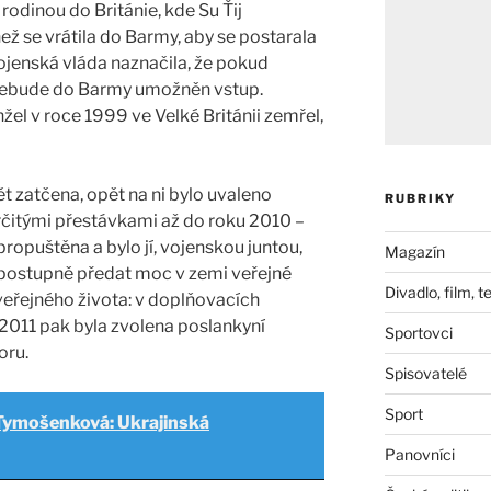
rodinou do Británie, kde Su Ťij
ež se vrátila do Barmy, aby se postarala
jenská vláda naznačila, že pokud
í nebude do Barmy umožněn vstup.
nžel v roce 1999 ve Velké Británii zemřel,
ět zatčena, opět na ni bylo uvaleno
RUBRIKY
určitými přestávkami až do roku 2010 –
propuštěna a bylo jí, vojenskou juntou,
Magazín
 postupně předat moc v zemi veřejné
Divadlo, film, t
veřejného života: v doplňovacích
2011 pak byla zvolena poslankyní
Sportovci
oru.
Spisovatelé
Sport
 Tymošenková: Ukrajinská
Panovníci