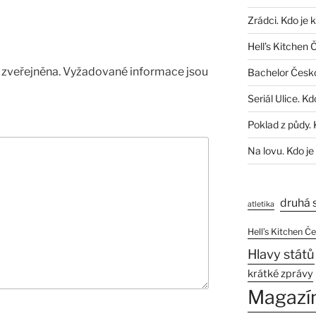
Zrádci. Kdo je 
Hell’s Kitchen 
zveřejněna.
Vyžadované informace jsou
Bachelor Česk
Seriál Ulice. Kd
Poklad z půdy. 
Na lovu. Kdo je
druhá 
atletika
Hell’s Kitchen Č
Hlavy států
krátké zprávy
Magazí