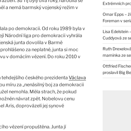
ažděn. Su Ťij byly dva roky, narodila se
Extrémních pro
eměl a nemá barmský vojenský režim v
Omar Epps – živ
Foreman v seri
lala po demokracii. Od roku 1989 byla v
Lisa Edelstein 
jí Národní liga pro demokracii vyhrála
Cuddyová ze se
jenská junta dovolila v Barmě
Ruth Drexelová
o prohlášeno za neplatné, junta si moc
maminka ze ser
novu v domácím vězení. Do roku 2010 v
Ottfried Fische
proslavil Big B
rh tehdejšího českého prezidenta
Václava
 míru za „nenásilný boj za demokracii
ohužel nemohla. Měla strach, že pokud
umožněn návrat zpět. Nobelovu cenu
el Aris, doprovázeli jej synové
ího vězení propuštěna. Junta jí