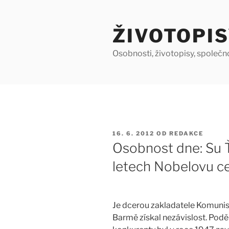
Přejít
k
ŽIVOTOPIS
obsahu
webu
Osobnosti, životopisy, společn
PUBLIKOVÁNO
16. 6. 2012
OD
REDAKCE
Osobnost dne: Su 
letech Nobelovu c
Je dcerou zakladatele Komunist
Barmě získal nezávislost. Podě