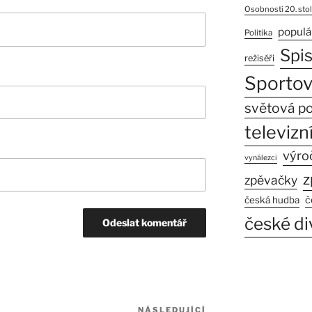
Osobnosti 20. stol
populá
Politika
Spi
režiséři
Sportov
světová po
televizní
výro
vynálezci
z
zpěvačky
č
česká hudba
české di
NÁSLEDUJÍCÍ
Následující