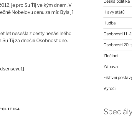
Česká politika
2012, je pro Su Ťij velkým dnem. V
Hlavy států
ně Nobelovu cenu za mír. Byla jí
.
Hudba
et let nesešla z cesty nenásilného
Osobnosti 11.-19
 Su Ťij za dnešní Osobnost dne.
Osobnosti 20. s
Zločinci
Zábava
adsenseyu1]
Fiktivní postav
Výročí
Speciál
POLITIKA