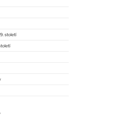
. století
toletí
y
y