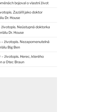
měnách bojoval o vlastní život
otopis. Zazářil jako doktor
álu Dr. House
– životopis. Neústupná doktorka
riálu Dr. House
 – životopis. Nezapomenutelná
iálu Big Ben
r – životopis. Herec, kterého
en a Otec Braun