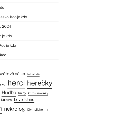
kdo
Česko. Kdo je kdo
o 2024
o je kdo
Kdo je kdo
 kdo
světová válka
fotbalisté
herci
herečky
esko
Hudba
knihy
knižní novinky
Love Island
Kultura
n
nekrolog
Olympijské hry