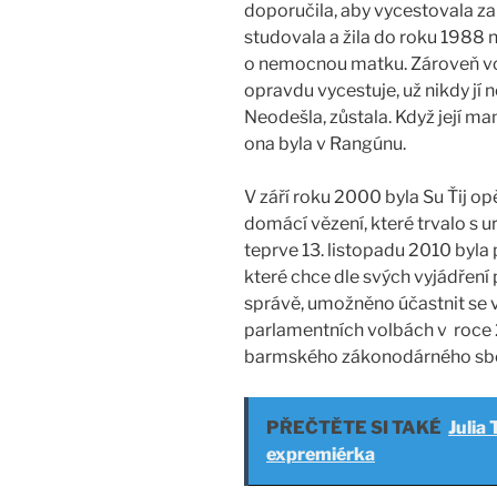
doporučila, aby vycestovala za 
studovala a žila do roku 1988 n
o nemocnou matku. Zároveň vo
opravdu vycestuje, už nikdy j
Neodešla, zůstala. Když její ma
ona byla v Rangúnu.
V září roku 2000 byla Su Ťij op
domácí vězení, které trvalo s 
teprve 13. listopadu 2010 byla 
které chce dle svých vyjádření
správě, umožněno účastnit se 
parlamentních volbách v roce 
barmského zákonodárného sb
PŘEČTĚTE SI TAKÉ
Julia
expremiérka