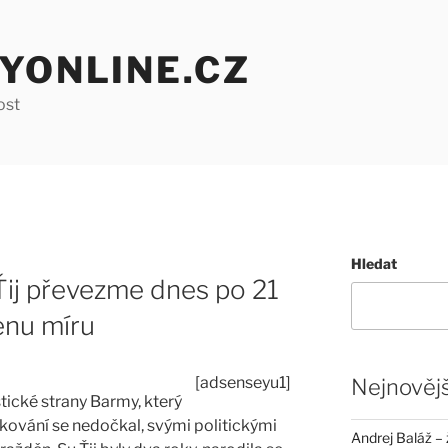
YONLINE.CZ
ost
Hledat
Ťij převezme dnes po 21
enu míru
[adsenseyu1]
Nejnovějš
ické strany Barmy, který
kování se nedočkal, svými politickými
Andrej Baláž – 