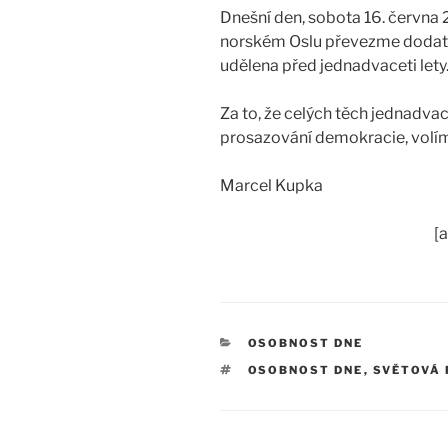
Dnešní den, sobota 16. června 
norském Oslu převezme dodateč
udělena před jednadvaceti lety
Za to, že celých těch jednadvac
prosazování demokracie, volím
Marcel Kupka
[
RUBRIKY
OSOBNOST DNE
ŠTÍTKY
OSOBNOST DNE
,
SVĚTOVÁ 