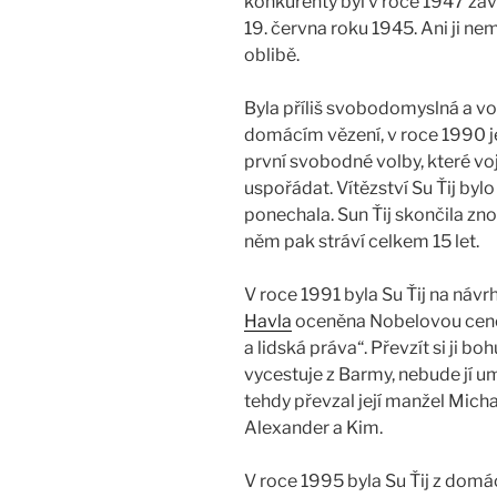
konkurenty byl v roce 1947 zavr
19. června roku 1945. Ani ji n
oblibě.
Byla příliš svobodomyslná a vo
domácím vězení, v roce 1990 je
první svobodné volby, které vo
uspořádat. Vítězství Su Ťij byl
ponechala. Sun Ťij skončila z
něm pak stráví celkem 15 let.
V roce 1991 byla Su Ťij na náv
Havla
oceněna Nobelovou cenou
a lidská práva“. Převzít si ji b
vycestuje z Barmy, nebude jí 
tehdy převzal její manžel Micha
Alexander a Kim.
V roce 1995 byla Su Ťij z domác