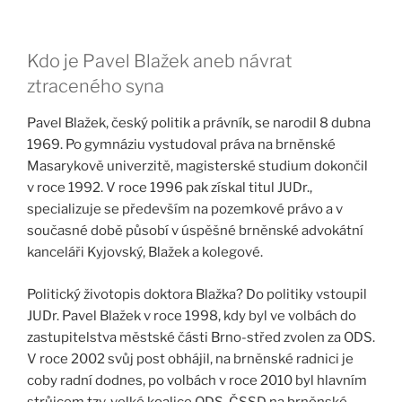
Kdo je Pavel Blažek aneb návrat
ztraceného syna
Pavel Blažek, český politik a právník, se narodil 8 dubna
1969. Po gymnáziu vystudoval práva na brněnské
Masarykově univerzitě, magisterské studium dokončil
v roce 1992. V roce 1996 pak získal titul JUDr.,
specializuje se především na pozemkové právo a v
současné době působí v úspěšné brněnské advokátní
kanceláři Kyjovský, Blažek a kolegové.
Politický životopis doktora Blažka? Do politiky vstoupil
JUDr. Pavel Blažek v roce 1998, kdy byl ve volbách do
zastupitelstva městské části Brno-střed zvolen za ODS.
V roce 2002 svůj post obhájil, na brněnské radnici je
coby radní dodnes, po volbách v roce 2010 byl hlavním
strůjcem tzv. velké koalice ODS-ČSSD na brněnské