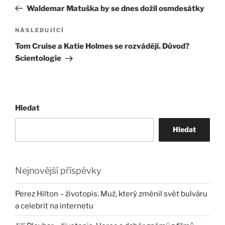
pro
příspěvek
Waldemar Matuška by se dnes dožil osmdesátky
příspěvek
Následující
NÁSLEDUJÍCÍ
příspěvek
Tom Cruise a Katie Holmes se rozvádějí. Důvod?
Scientologie
Hledat
Hledat
Nejnovější příspěvky
Perez Hilton – životopis. Muž, který změnil svět bulváru
a celebrit na internetu