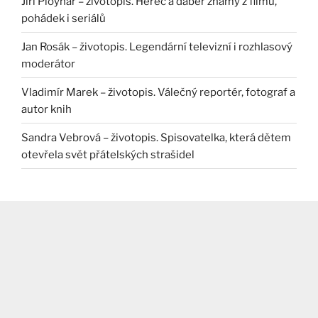
Jiří Ployhar – životopis. Herec a dabér známý z filmů,
pohádek i seriálů
Jan Rosák – životopis. Legendární televizní i rozhlasový
moderátor
Vladimír Marek – životopis. Válečný reportér, fotograf a
autor knih
Sandra Vebrová – životopis. Spisovatelka, která dětem
otevřela svět přátelských strašidel