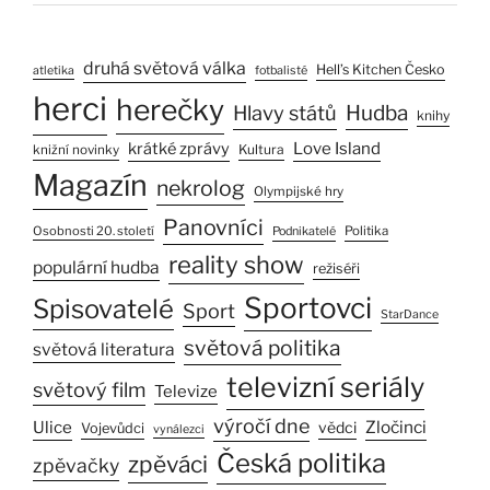
druhá světová válka
Hell’s Kitchen Česko
atletika
fotbalisté
herci
herečky
Hlavy států
Hudba
knihy
Love Island
krátké zprávy
Kultura
knižní novinky
Magazín
nekrolog
Olympijské hry
Panovníci
Osobnosti 20. století
Politika
Podnikatelé
reality show
populární hudba
režiséři
Sportovci
Spisovatelé
Sport
StarDance
světová politika
světová literatura
televizní seriály
světový film
Televize
výročí dne
Ulice
Zločinci
vědci
Vojevůdci
vynálezci
Česká politika
zpěváci
zpěvačky