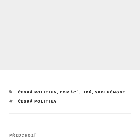
RUBRIKY
ČESKÁ POLITIKA
,
DOMÁCÍ
,
LIDÉ
,
SPOLEČNOST
ŠTÍTKY
ČESKÁ POLITIKA
Navigace
Předchozí
PŘEDCHOZÍ