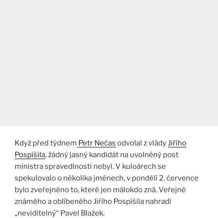
Když před týdnem
Petr Nečas
odvolal z vlády
Jiřího
Pospíšila
, žádný jasný kandidát na uvolněný post
ministra spravedlnosti nebyl. V kuloárech se
spekulovalo o několika jménech, v pondělí 2. července
bylo zveřejněno to, které jen málokdo zná. Veřejně
známého a oblíbeného Jiřího Pospíšila nahradí
„neviditelný“ Pavel Blažek.