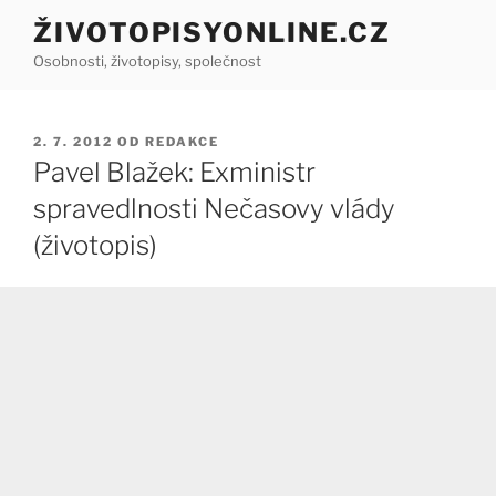
Přejít
ŽIVOTOPISYONLINE.CZ
k
Osobnosti, životopisy, společnost
obsahu
webu
PUBLIKOVÁNO
2. 7. 2012
OD
REDAKCE
Pavel Blažek: Exministr
spravedlnosti Nečasovy vlády
(životopis)