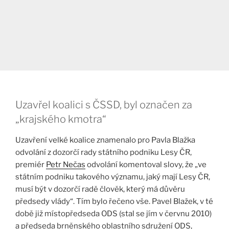
Uzavřel koalici s ČSSD, byl označen za
„krajského kmotra“
Uzavření velké koalice znamenalo pro Pavla Blažka
odvolání z dozorčí rady státního podniku Lesy ČR,
premiér
Petr Nečas
odvolání komentoval slovy, že „ve
státním podniku takového významu, jaký mají Lesy ČR,
musí být v dozorčí radě člověk, který má důvěru
předsedy vlády“. Tím bylo řečeno vše. Pavel Blažek, v té
době již místopředseda ODS (stal se jím v červnu 2010)
a předseda brněnského oblastního sdružení ODS,