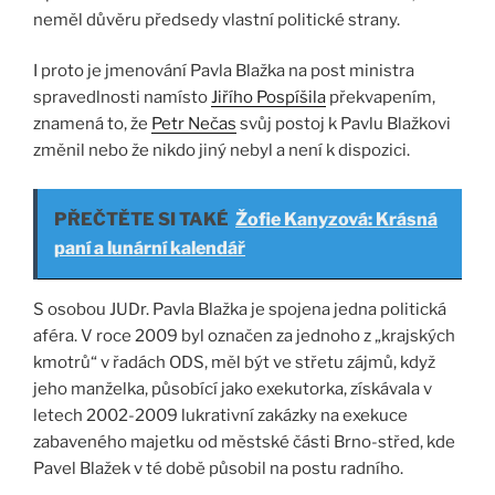
neměl důvěru předsedy vlastní politické strany.
I proto je jmenování Pavla Blažka na post ministra
spravedlnosti namísto
Jiřího Pospíšila
překvapením,
znamená to, že
Petr Nečas
svůj postoj k Pavlu Blažkovi
změnil nebo že nikdo jiný nebyl a není k dispozici.
PŘEČTĚTE SI TAKÉ
Žofie Kanyzová: Krásná
paní a lunární kalendář
S osobou JUDr. Pavla Blažka je spojena jedna politická
aféra. V roce 2009 byl označen za jednoho z „krajských
kmotrů“ v řadách ODS, měl být ve střetu zájmů, když
jeho manželka, působící jako exekutorka, získávala v
letech 2002-2009 lukrativní zakázky na exekuce
zabaveného majetku od městské části Brno-střed, kde
Pavel Blažek v té době působil na postu radního.