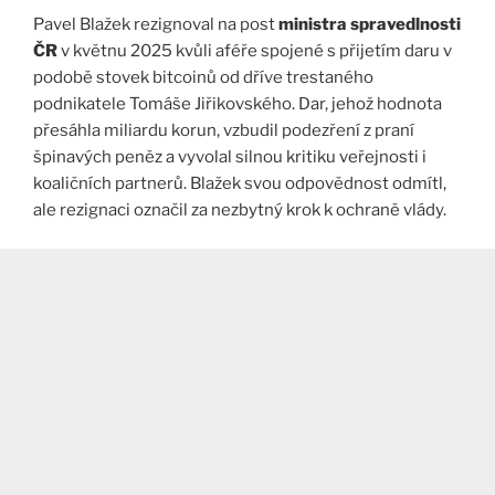
Pavel Blažek rezignoval na post
ministra spravedlnosti
ČR
v květnu 2025 kvůli aféře spojené s přijetím daru v
podobě stovek bitcoinů od dříve trestaného
podnikatele Tomáše Jiřikovského. Dar, jehož hodnota
přesáhla miliardu korun, vzbudil podezření z praní
špinavých peněz a vyvolal silnou kritiku veřejnosti i
koaličních partnerů. Blažek svou odpovědnost odmítl,
ale rezignaci označil za nezbytný krok k ochraně vlády.