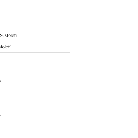
. století
toletí
y
y