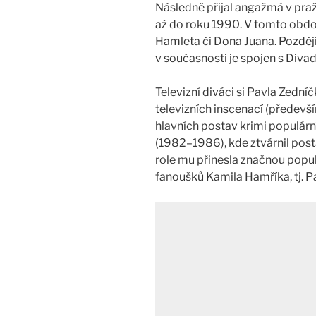
Následně přijal angažmá v praž
až do roku 1990. V tomto obdob
Hamleta či Dona Juana. Později
v současnosti je spojen s Diva
Televizní diváci si Pavla Zední
televizních inscenací (předevš
hlavních postav krimi populárn
(1982–1986), kde ztvárnil pos
role mu přinesla značnou popula
fanoušků Kamila Hamříka, tj. P