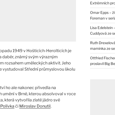
Extrémních pro
Omar Epps – živ
Foreman v seri
Lisa Edelstein 
Cuddyová ze se
Ruth Drexelová
maminka ze ser
topadu 1949 v Hošticích-Herolticích je
 a dabér, známý svým výrazným
Ottfried Fische
ým rozsahem uměleckých aktivit. Jeho
proslavil Big B
kde vystudoval Střední průmyslovou školu
ví ho ale nakonec přivedla na
umění v Brně, kterou absolvoval v roce
a, která vytvořila zlaté jádro své
 Polívka
či
Miroslav Donutil
.