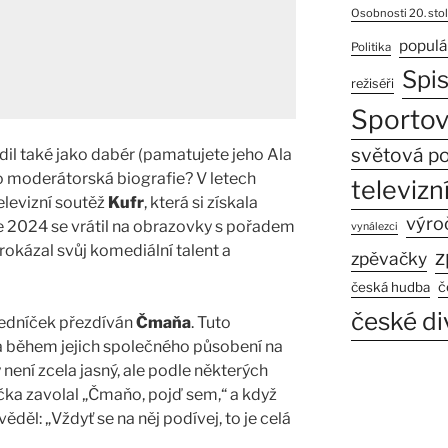
Osobnosti 20. stol
populá
Politika
Spi
režiséři
Sportov
světová po
il také jako dabér (pamatujete jeho Ala
o moderátorská biografie? V letech
televizní
levizní soutěž
Kufr
, která si získala
výro
e 2024 se vrátil na obrazovky s pořadem
vynálezci
prokázal svůj komediální talent a
z
zpěvačky
č
česká hudba
české di
 Zedníček přezdíván
Čmaňa
. Tuto
a během jejich společného působení na
ení zcela jasný, ale podle některých
čka zavolal „Čmaňo, pojď sem,“ a když
ěděl: „Vždyť se na něj podívej, to je celá