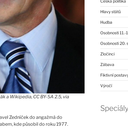
Česká politika
Hlavy států
Hudba
Osobnosti 11.-19
Osobnosti 20. s
Zločinci
Zábava
Fiktivní postav
Výročí
ák a Wikipedia, CC BY-SA 2.5, via
Speciál
Pavel Zedníček do angažmá do
Labem, kde působil do roku 1977.