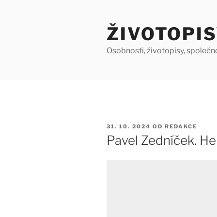
Přejít
k
ŽIVOTOPIS
obsahu
webu
Osobnosti, životopisy, společn
PUBLIKOVÁNO
31. 10. 2024
OD
REDAKCE
Pavel Zedníček. He