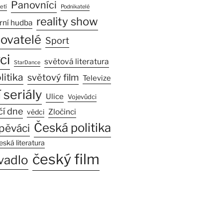
Panovníci
etí
Podnikatelé
reality show
rní hudba
sovatelé
Sport
ci
světová literatura
StarDance
litika
světový film
Televize
 seriály
Ulice
Vojevůdci
čí dne
Zločinci
vědci
Česká politika
pěváci
eská literatura
český film
vadlo