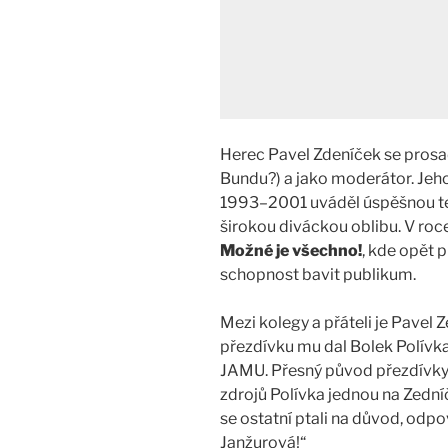
Herec Pavel Zdeníček se prosad
Bundu?) a jako moderátor. Jeh
1993–2001 uváděl úspěšnou te
širokou diváckou oblibu. V roc
Možné je všechno!
, kde opět 
schopnost bavit publikum.
Mezi kolegy a přáteli je Pavel
přezdívku mu dal Bolek Polívk
JAMU. Přesný původ přezdívky n
zdrojů Polívka jednou na Zední
se ostatní ptali na důvod, odpov
Janžurová!“