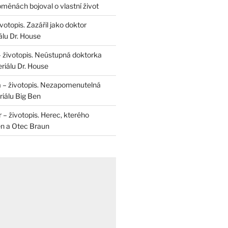
měnách bojoval o vlastní život
otopis. Zazářil jako doktor
álu Dr. House
– životopis. Neústupná doktorka
riálu Dr. House
 – životopis. Nezapomenutelná
iálu Big Ben
r – životopis. Herec, kterého
en a Otec Braun