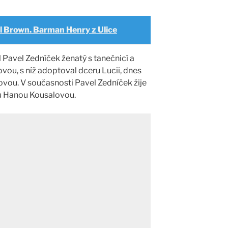
l Brown. Barman Henry z Ulice
 Pavel Zedníček ženatý s tanečnicí a
ou, s níž adoptoval dceru Lucii, dnes
vou. V současnosti Pavel Zedníček žije
u Hanou Kousalovou.