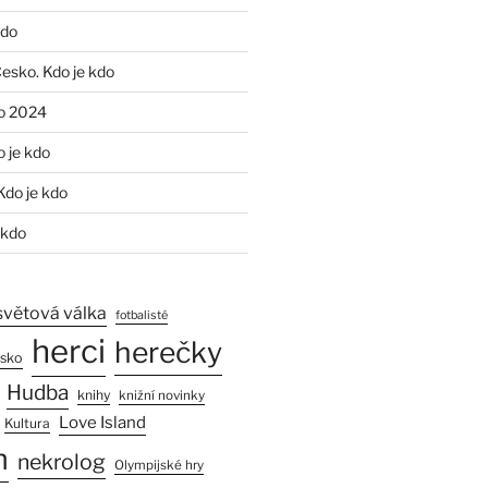
kdo
Česko. Kdo je kdo
o 2024
o je kdo
Kdo je kdo
 kdo
světová válka
fotbalisté
herci
herečky
esko
Hudba
knihy
knižní novinky
Love Island
Kultura
n
nekrolog
Olympijské hry