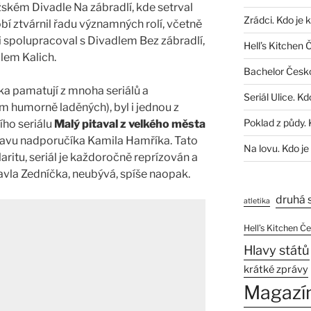
ském Divadle Na zábradlí, kde setrval
Zrádci. Kdo je 
í ztvárnil řadu významných rolí, včetně
 spolupracoval s Divadlem Bez zábradlí,
Hell’s Kitchen 
dlem Kalich.
Bachelor Česk
čka pamatují z mnoha seriálů a
Seriál Ulice. Kd
ím humorně laděných), byl i jednou z
Poklad z půdy. 
ího seriálu
Malý pitaval z velkého města
tavu nadporučíka Kamila Hamříka. Tato
Na lovu. Kdo je
ritu, seriál je každoročně reprízován a
avla Zedníčka, neubývá, spíše naopak.
druhá 
atletika
Hell’s Kitchen Č
Hlavy států
krátké zprávy
Magazí