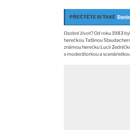
PŘEČTĚTE SI TAKÉ
Danie
Osobní život? Od roku 1983 byl
herečkou Taťánou Staudacherov
známou herečku Lucii Zedníčko
s moderátorkou a scenáristko