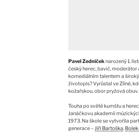
Pavel Zedníček
narozený 1. lis
český herec, bavič, moderátor
komediálním talentem a širok
životopis? Vyrůstal ve Zlíně, 
kožařskou, obor pryžová obuv.
Touha po světě kumštu a herect
Janáčkovu akademii múzických 
1973. Na škole se vytvořila part
generace –
Jiří Bartoška
,
Bolek