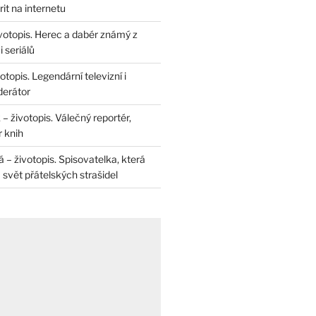
rit na internetu
životopis. Herec a dabér známý z
 seriálů
otopis. Legendární televizní i
derátor
– životopis. Válečný reportér,
r knih
– životopis. Spisovatelka, která
svět přátelských strašidel