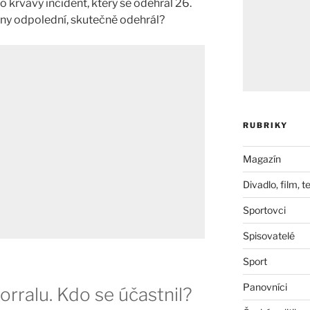
o krvavý incident, který se odehrál 26.
diny odpolední, skutečně odehrál?
RUBRIKY
Magazín
Divadlo, film, t
Sportovci
Spisovatelé
Sport
Panovníci
Corralu. Kdo se účastnil?