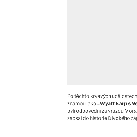
Po těchto krvavých událostech
známou jako
„Wyatt Earp’s V
byli odpovědní za vraždu Morg
zapsal do historie Divokého z