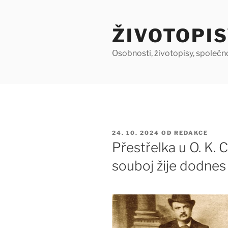
Přejít
k
ŽIVOTOPIS
obsahu
webu
Osobnosti, životopisy, společn
PUBLIKOVÁNO
24. 10. 2024
OD
REDAKCE
Přestřelka u O. K. C
souboj žije dodnes