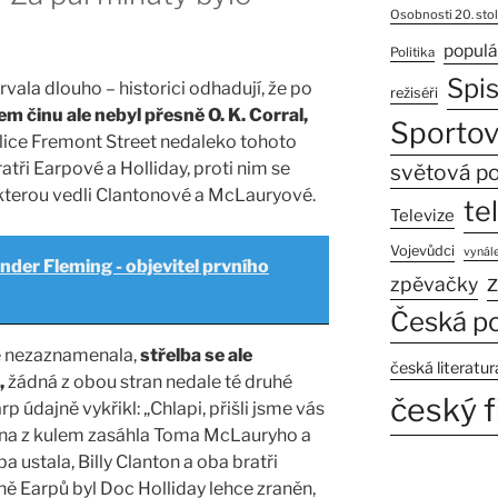
Osobnosti 20. stol
populá
Politika
Spi
vala dlouho – historici odhadují, že po
režiséři
m činu ale nebyl přesně O. K. Corral,
Sportov
ulice Fremont Street nedaleko tohoto
ratři Earpové a Holliday, proti nim se
světová po
 kterou vedli Clantonové a McLauryové.
te
Televize
Vojevůdci
vynále
nder Fleming - objevitel prvního
z
zpěvačky
Česká po
rie nezaznamenala,
střelba se ale
česká literatur
,
žádná z obou stran nedale té druhé
český f
arp údajně vykřikl: „Chlapi, přišli jsme vás
dna z kulem zasáhla Toma McLauryho a
a ustala, Billy Clanton a oba bratři
ně Earpů byl Doc Holliday lehce zraněn,