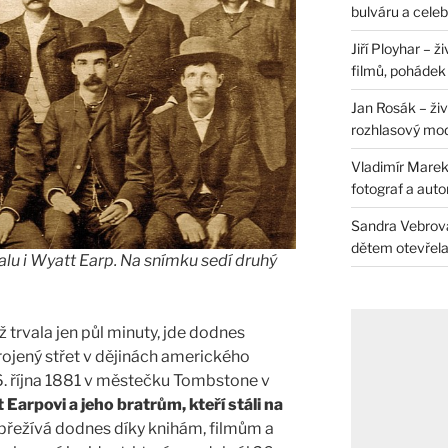
bulváru a celeb
Jiří Ployhar – 
filmů, pohádek i
Jan Rosák – živ
rozhlasový mo
Vladimír Marek 
fotograf a auto
Sandra Vebrová 
dětem otevřela 
ralu i Wyatt Earp. Na snímku sedí druhý
yž trvala jen půl minuty, jde dodnes
ojený střet v dějinách amerického
6. října 1881 v městečku Tombstone v
t Earpovi a jeho bratrům, kteří stáli na
 přežívá dodnes díky knihám, filmům a