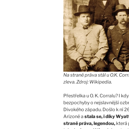
Na straně práva stál u O.K. Cor
zleva. Zdroj: Wikipedia.
Přestřelka u O. K. Corralu? I kd
bezpochyby o nejslavnější ozbr
Divokého západu. Došlo k ní 2
Arizoně a
stala se, i díky Wyat
straně práva, legendou,
která