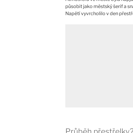
působit jako městský šerif a s
Napětí vyvrcholilo v den přestř
Průběh přestřelky?