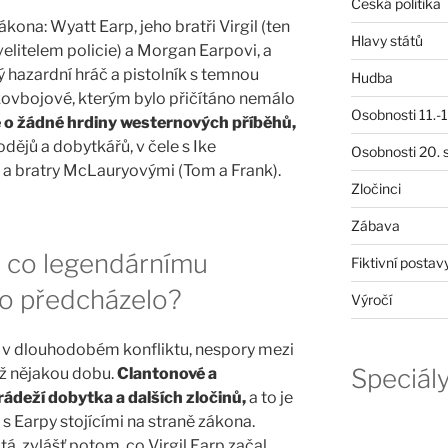
Česká politika
ákona: Wyatt Earp, jeho bratři Virgil (ten
Hlavy států
litelem policie) a Morgan Earpovi, a
mý hazardní hráč a pistolník s temnou
Hudba
i kovbojové, kterým bylo přičítáno nemálo
Osobnosti 11.-19
 o žádné hrdiny westernových příběhů,
odějů a dobytkářů, v čele s Ike
Osobnosti 20. s
a bratry McLauryovými (Tom a Frank).
Zločinci
Zábava
– co legendárnímu
Fiktivní postav
lo předcházelo?
Výročí
i v dlouhodobém konfliktu, nespory mezi
Speciál
ž nějakou dobu.
Clantonové a
rádeží dobytka a dalších zločinů,
a to je
s Earpy stojícími na straně zákona.
á, zvlášť potom, co Virgil Earp začal