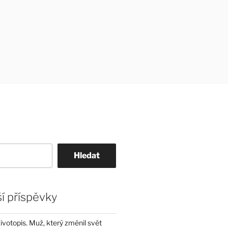
Hledat
í příspěvky
životopis. Muž, který změnil svět