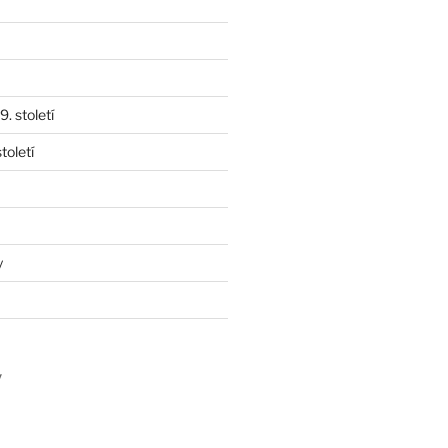
. století
toletí
y
y