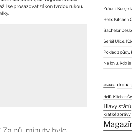
nažil se prosazovat zákon tvrdou rukou.
Zrádci. Kdo je 
elky.
Hell’s Kitchen 
Bachelor Česk
Seriál Ulice. Kd
Poklad z půdy. 
Na lovu. Kdo je
druhá 
atletika
Hell’s Kitchen Č
Hlavy států
krátké zprávy
Magazí
 Za půl minuty bylo