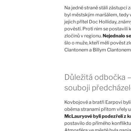
Na jedné straně stáli zástupci z
byl městským maršálem, tedy ve
jejich přítel Doc Holliday, zná
pověstí. Proti nim se postavil
zločinů v regionu.
Nejednalo se
šlo o muže, kteří měli pověst zl
Clantonem a Billym Clantonem 
Důležitá odbočka 
souboji předcháze
Kovbojové a bratři Earpovi byl
oběma stranami přitom vřely u
McLauryové byli podezřelí z k
postavilo do přímého konfliktu 
Atmosféra ve městě byla napjat