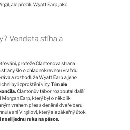
irgil, ale přežili. Wyatt Earp jako
y? Vendeta stíhala
etřování, protože Clantonova strana
ch strany šlo o chladnokrevnou vraždu.
práva a rozhodl, že Wyatt Earp a jeho
ichni byli zproštěni viny.
Tím ale
končila.
Clantonův tábor rozpoutal další
sl Morgan Earp, který byl o několik
mným vrahem přes skleněné dveře baru,
nula ani Virgilovi, který ale zákeřný útok
 nosil jednu ruku na pásce.