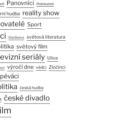
Panovníci
etí
Podnikatelé
reality show
rní hudba
sovatelé
Sport
ci
světová literatura
StarDance
litika
světový film
levizní seriály
Ulice
výročí dne
Zločinci
vědci
zci
pěváci
litika
česká hudba
české divadlo
a
ilm