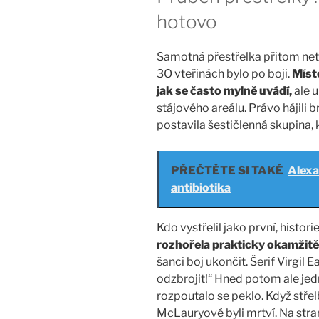
hotovo
Samotná přestřelka přitom netr
3O vteřinách bylo po boji.
Míste
jak se často mylně uvádí,
ale 
stájového areálu. Právo hájili b
postavila šestičlenná skupina,
PŘEČTĚTE SI TAKÉ
Alexa
antibiotika
Kdo vystřelil jako první, histo
rozhořela prakticky okamžitě
šanci boj ukončit. Šerif Virgil E
odzbrojit!“ Hned potom ale je
rozpoutalo se peklo. Když střelb
McLauryové byli mrtví. Na stra