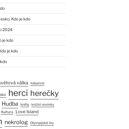
kdo
Česko. Kdo je kdo
o 2024
o je kdo
Kdo je kdo
 kdo
světová válka
fotbalisté
herci
herečky
esko
Hudba
knihy
knižní novinky
Love Island
Kultura
n
nekrolog
Olympijské hry