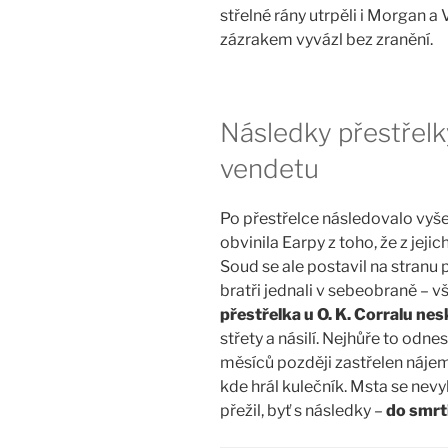
střelné rány utrpěli i Morgan a V
zázrakem vyvázl bez zranění.
Následky přestřelk
vendetu
Po přestřelce následovalo vyš
obvinila Earpy z toho, že z jeji
Soud se ale postavil na stranu 
bratři jednali v sebeobraně – vš
přestřelka u O. K. Corralu nes
střety a násilí. Nejhůře to odne
měsíců později zastřelen náje
kde hrál kulečník. Msta se nevyh
přežil, byť s následky –
do smrti