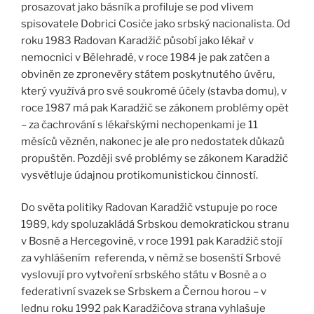
prosazovat jako básník a profiluje se pod vlivem
spisovatele Dobrici Cosiče jako srbský nacionalista. Od
roku 1983 Radovan Karadžič působí jako lékař v
nemocnici v Bělehradě, v roce 1984 je pak zatčen a
obviněn ze zpronevěry státem poskytnutého úvěru,
který využívá pro své soukromé účely (stavba domu), v
roce 1987 má pak Karadžič se zákonem problémy opět
– za čachrování s lékařskými nechopenkami je 11
měsíců vězněn, nakonec je ale pro nedostatek důkazů
propuštěn. Později své problémy se zákonem Karadžič
vysvětluje údajnou protikomunistickou činností.
Do světa politiky Radovan Karadžič vstupuje po roce
1989, kdy spoluzakládá Srbskou demokratickou stranu
v Bosně a Hercegovině, v roce 1991 pak Karadžič stojí
za vyhlášením referenda, v němž se bosenští Srbové
vyslovují pro vytvoření srbského státu v Bosně a o
federativní svazek se Srbskem a Černou horou – v
lednu roku 1992 pak Karadžičova strana vyhlašuje