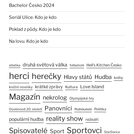
Bachelor Česko 2024
Seriál Ulice. Kdo je kdo
Poklad z půdy. Kdo je kdo
Na lovu. Kdo je kdo
druhá světová válka
Hell’s Kitchen Česko
atletika
fotbalisté
herci
herečky
Hlavy států
Hudba
knihy
Love Island
krátké zprávy
Kultura
knižní novinky
Magazín
nekrolog
Olympijské hry
Panovníci
Osobnosti 20. století
Politika
Podnikatelé
reality show
populární hudba
režiséři
Sportovci
Spisovatelé
Sport
StarDance