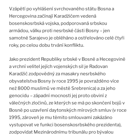
Vzápětí po vyhlášení svrchovaného státu Bosna a
Hercegovina začínají Karadžičem vedená
bosenskosrbská vojska, podporovaná srbskou
armádou, válku proti nesrbské části Bosny – jen
samotné Sarajevo je obléháno a ostřelováno celé čtyři
roky, po celou dobu trvání konfliktu.
Jako prezident Republiky srbské v Bosně a Hecegovině
a vrchní velitel jejích vojenských sil je Radovan
Karadžič zodpovědný za masakry nesrbského
obyvatelstva Bosny (v roce 1995 je povražděno více
než 8000 muslimů ve městě Srebrenica) a za jeho
genocidu – západní mocnosti jej proto obviní z
válečných zločinů, ze kterých se má po skončení bojů v
Bosně po uzavření daytonských mírových smluv (v roce
1995, zároveň je mu těmito smlouvami zakázáno
vystupovat ve funkci bosenskosrbského prezidenta),
zodpovídat Mezinárodnímu tribunálu pro bývalou