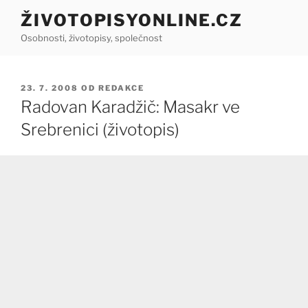
Přejít
ŽIVOTOPISYONLINE.CZ
k
Osobnosti, životopisy, společnost
obsahu
webu
PUBLIKOVÁNO
23. 7. 2008
OD
REDAKCE
Radovan Karadžič: Masakr ve
Srebrenici (životopis)