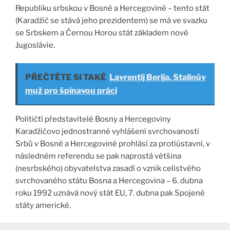
Republiku srbskou v Bosně a Hercegovině – tento stát
(Karadžič se stává jeho prezidentem) se má ve svazku
se Srbskem a Černou Horou stát základem nové
Jugoslávie.
PŘEČTĚTE SI TAKÉ
Lavrentij Berija. Stalinův
muž pro špinavou práci
Političtí představitelé Bosny a Hercegoviny
Karadžičovo jednostranné vyhlášení svrchovanosti
Srbů v Bosně a Hercegovině prohlásí za protiústavní, v
následném referendu se pak naprostá většina
(nesrbského) obyvatelstva zasadí o vznik celistvého
svrchovaného státu Bosna a Hercegovina – 6. dubna
roku 1992 uznává nový stát EU, 7. dubna pak Spojené
státy americké.