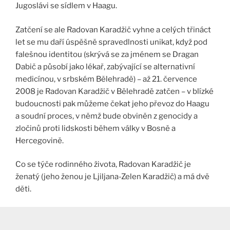
Jugoslávi se sídlem v Haagu.
Zatčení se ale Radovan Karadžič vyhne a celých třináct
let se mu daří úspěšně spravedlnosti unikat, když pod
falešnou identitou (skrývá se za jménem se Dragan
Dabič a působí jako lékař, zabývající se alternativní
medicínou, v srbském Bělehradě) – až 21. července
2008 je Radovan Karadžič v Bělehradě zatčen – v blízké
budoucnosti pak můžeme čekat jeho převoz do Haagu
a soudní proces, v němž bude obviněn z genocidy a
zločinů proti lidskosti během války v Bosně a
Hercegovině.
Co se týče rodinného života, Radovan Karadžič je
ženatý (jeho ženou je Ljiljana-Zelen Karadžič) a má dvě
děti.