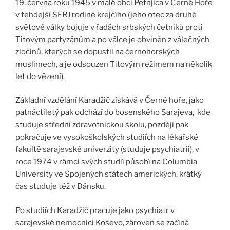
19. června roku 1945 v malé obci Petnjica v Černé Hoře
v tehdejší SFRJ rodině krejčího (jeho otec za druhé
světové války bojuje v řadách srbských četniků proti
Titovým partyzánům a po válce je obviněn z válečných
zločinů, kterých se dopustil na černohorských
muslimech, a je odsouzen Titovým režimem na několik
let do vězení).
Základní vzdělání Karadžič získává v Černé hoře, jako
patnáctiletý pak odchází do bosenského Sarajeva, kde
studuje střední zdravotnickou školu, později pak
pokračuje ve vysokoškolských studiích na lékařské
fakultě sarajevské univerzity (studuje psychiatrii), v
roce 1974 v rámci svých studií působí na Columbia
University ve Spojených státech amerických, krátký
čas studuje též v Dánsku.
Po studiích Karadžič pracuje jako psychiatr v
sarajevské nemocnici Koševo, zároveň se začíná