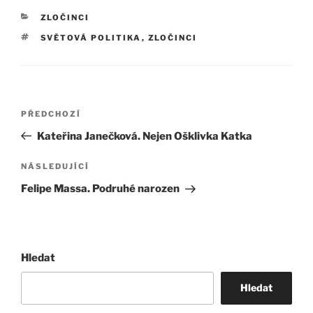
RUBRIKY
ZLOČINCI
ŠTÍTKY
SVĚTOVÁ POLITIKA
,
ZLOČINCI
Navigace
Předchozí
PŘEDCHOZÍ
pro
příspěvek
Kateřina Janečková. Nejen Ošklivka Katka
příspěvek
Následující
NÁSLEDUJÍCÍ
příspěvek
Felipe Massa. Podruhé narozen
Hledat
Hledat