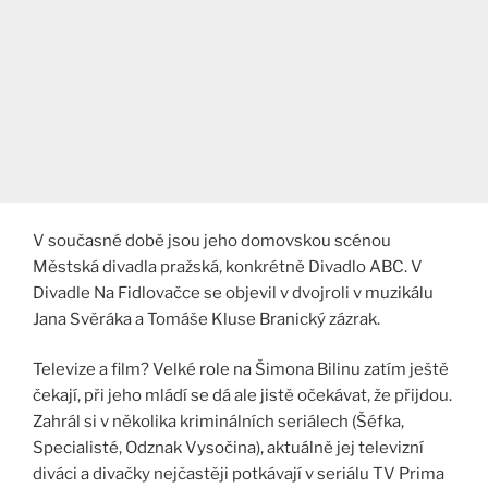
V současné době jsou jeho domovskou scénou
Městská divadla pražská, konkrétně Divadlo ABC. V
Divadle Na Fidlovačce se objevil v dvojroli v muzikálu
Jana Svěráka a Tomáše Kluse Branický zázrak.
Televize a film? Velké role na Šimona Bilinu zatím ještě
čekají, při jeho mládí se dá ale jistě očekávat, že přijdou.
Zahrál si v několika kriminálních seriálech (Šéfka,
Specialisté, Odznak Vysočina), aktuálně jej televizní
diváci a divačky nejčastěji potkávají v seriálu TV Prima