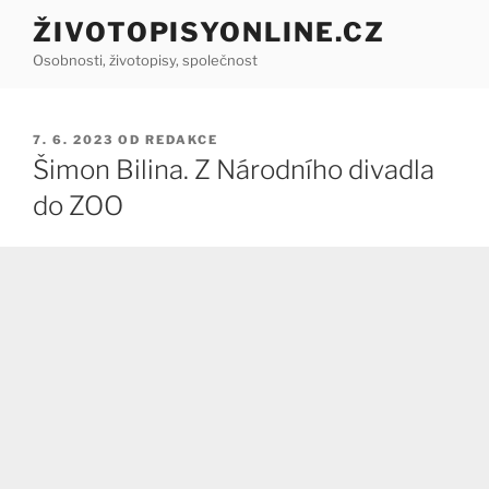
Přejít
ŽIVOTOPISYONLINE.CZ
k
Osobnosti, životopisy, společnost
obsahu
webu
PUBLIKOVÁNO
7. 6. 2023
OD
REDAKCE
Šimon Bilina. Z Národního divadla
do ZOO