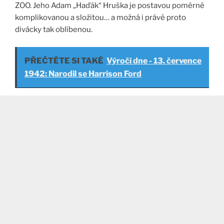
ZOO. Jeho Adam „Haďák“ Hruška je postavou poměrně
komplikovanou a složitou… a možná i právě proto
divácky tak oblíbenou.
PŘEČTĚTE SI TAKÉ
Výročí dne - 13. července
1942: Narodil se Harrison Ford