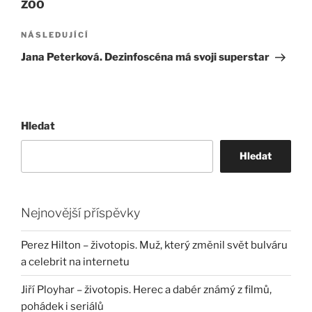
ZOO
Následující
NÁSLEDUJÍCÍ
příspěvek
Jana Peterková. Dezinfoscéna má svoji superstar
Hledat
Hledat
Nejnovější příspěvky
Perez Hilton – životopis. Muž, který změnil svět bulváru
a celebrit na internetu
Jiří Ployhar – životopis. Herec a dabér známý z filmů,
pohádek i seriálů