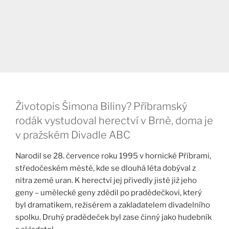
Životopis Šimona Biliny? Příbramský
rodák vystudoval herectví v Brně, doma je
v pražském Divadle ABC
Narodil se 28. července roku 1995 v hornické Příbrami,
středočeském městě, kde se dlouhá léta dobýval z
nitra země uran. K herectví jej přivedly jistě již jeho
geny – umělecké geny zdědil po pradědečkovi, který
byl dramatikem, režisérem a zakladatelem divadelního
spolku. Druhý pradědeček byl zase činný jako hudebník