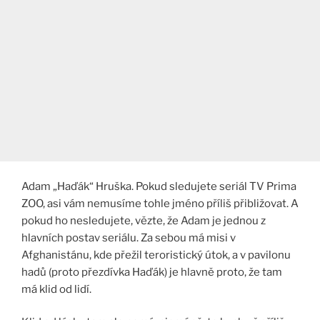
Adam „Haďák“ Hruška. Pokud sledujete seriál TV Prima
ZOO, asi vám nemusíme tohle jméno příliš přibližovat. A
pokud ho nesledujete, vězte, že Adam je jednou z
hlavních postav seriálu. Za sebou má misi v
Afghanistánu, kde přežil teroristický útok, a v pavilonu
hadů (proto přezdívka Haďák) je hlavně proto, že tam
má klid od lidí.