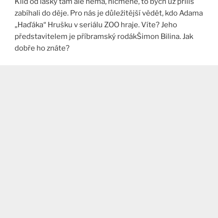
Klid od lásky tam ale nemá, nicméně, to bych už příliš
zabíhali do děje. Pro nás je důležitější vědět, kdo Adama
„Haďáka“ Hrušku v seriálu ZOO hraje. Víte? Jeho
představitelem je příbramský rodákŠimon Bilina. Jak
dobře ho znáte?