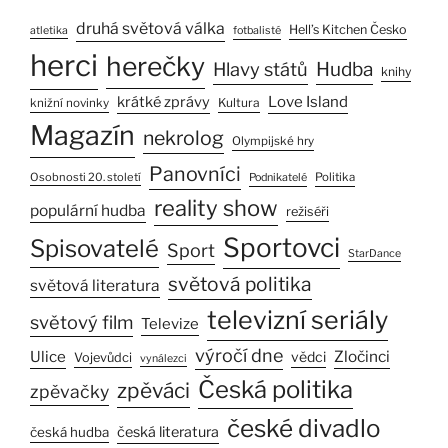
druhá světová válka
Hell’s Kitchen Česko
atletika
fotbalisté
herci
herečky
Hlavy států
Hudba
knihy
Love Island
krátké zprávy
Kultura
knižní novinky
Magazín
nekrolog
Olympijské hry
Panovníci
Osobnosti 20. století
Politika
Podnikatelé
reality show
populární hudba
režiséři
Sportovci
Spisovatelé
Sport
StarDance
světová politika
světová literatura
televizní seriály
světový film
Televize
výročí dne
Ulice
Zločinci
vědci
Vojevůdci
vynálezci
Česká politika
zpěváci
zpěvačky
české divadlo
česká literatura
česká hudba