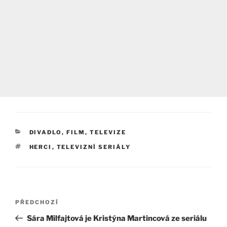
RUBRIKY
DIVADLO, FILM, TELEVIZE
ŠTÍTKY
HERCI
,
TELEVIZNÍ SERIÁLY
Navigace
Předchozí
PŘEDCHOZÍ
pro
příspěvek
Sára Milfajtová je Kristýna Martincová ze seriálu
příspěvek