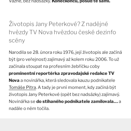
Vážně, bez nadsázky.
Koneckonců, posuďte sami.
Životopis Jany Peterkové? Z nadějné
hvězdy TV Nova hvězdou české dezinfo
scény
Narodila se 28. února roku 1976, její životopis ale začíná
být (pro veřejnost) zajímavý až kolem roku 2006. To už
začínala stoupat na profesním žebříčku coby
prominentní reportérka zpravodajské redakce TV
Nova
a novinářka, která sledovala kauzu podnikatele
Tomáše Pitra
. A tady je první moment, kdy začíná být
životopis Jany Peterkové (opět bez nadsázky) zajímavý.
Novinářka se
do stíhaného podnikatele zamilovala…
a
nadále o něm točila.