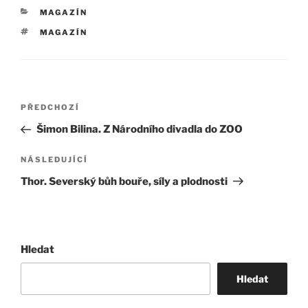
RUBRIKY
MAGAZÍN
ŠTÍTKY
MAGAZÍN
Navigace
Předchozí
PŘEDCHOZÍ
pro
příspěvek
Šimon Bilina. Z Národního divadla do ZOO
příspěvek
Následující
NÁSLEDUJÍCÍ
příspěvek
Thor. Severský bůh bouře, síly a plodnosti
Hledat
Hledat