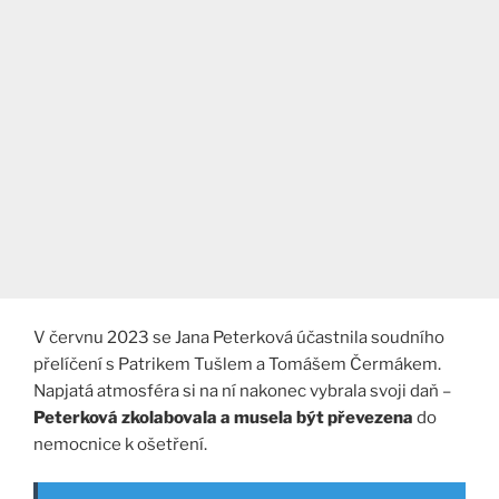
V červnu 2023 se Jana Peterková účastnila soudního
přelíčení s Patrikem Tušlem a Tomášem Čermákem.
Napjatá atmosféra si na ní nakonec vybrala svoji daň –
Peterková zkolabovala a musela být převezena
do
nemocnice k ošetření.