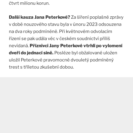
čtvrt milionu korun.
Další kauza Jana Peterkové?
Za šíření poplašné zprávy
v době nouzového stavu byla v únoru 2023 odsouzena
na dva roky podmíněně. Při květnovém odvolacím
řízení se pak udála věc v českém soudnictví příliš
nevídaná.
Příznivci Jany Peterkové vtrhli po vylomení
dveří do jednací síně.
Posléze byl obžalované uložen
uložil Peterkové pravomocně dvouletý podmíněný
trest s tříletou zkušební dobou.