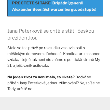
PŘEČTĚTE SI TAKÉ
Brigádní generál
Alexander Beer: Schwarzenbergu, odstupte!
Jana Peterková se chtěla stát i českou
prezidentkou
Stalo se tak právě po rozsudku v souvislosti s
měšickým domovem důchodců. Kandidaturu nakonec
vzdala, stejně tak není nic známo o politické straně My
21, o jejíž vznik usilovala.
Na jeden život to není málo, co říkáte?
Dočká se
příběh Jany Peterkové jednou zfilmování? Nejspíše ne.
Tedy, určitě ne.