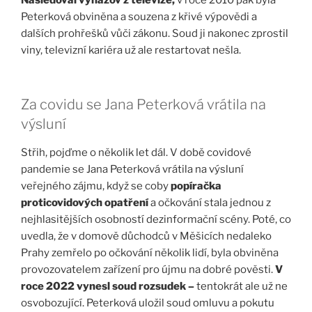
Peterková obviněna a souzena z křivé výpovědi a
dalších prohřešků vůči zákonu. Soud ji nakonec zprostil
viny, televizní kariéra už ale restartovat nešla.
Za covidu se Jana Peterková vrátila na
výsluní
Střih, pojďme o několik let dál. V době covidové
pandemie se Jana Peterková vrátila na výsluní
veřejného zájmu, když se coby
popíračka
proticovidových opatření
a očkování stala jednou z
nejhlasitějších osobností dezinformační scény. Poté, co
uvedla, že v domově důchodců v Měšicích nedaleko
Prahy zemřelo po očkování několik lidí, byla obviněna
provozovatelem zařízení pro újmu na dobré pověsti.
V
roce 2022 vynesl soud rozsudek –
tentokrát ale už ne
osvobozující. Peterková uložil soud omluvu a pokutu