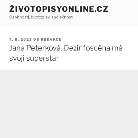
Přejít
ŽIVOTOPISYONLINE.CZ
k
Osobnosti, životopisy, společnost
obsahu
webu
PUBLIKOVÁNO
7. 6. 2023
OD
REDAKCE
Jana Peterková. Dezinfoscéna má
svoji superstar