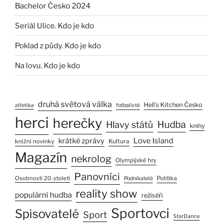
Bachelor Česko 2024
Seriál Ulice. Kdo je kdo
Poklad z půdy. Kdo je kdo
Na lovu. Kdo je kdo
druhá světová válka
Hell’s Kitchen Česko
atletika
fotbalisté
herci
herečky
Hlavy států
Hudba
knihy
Love Island
krátké zprávy
Kultura
knižní novinky
Magazín
nekrolog
Olympijské hry
Panovníci
Osobnosti 20. století
Politika
Podnikatelé
reality show
populární hudba
režiséři
Sportovci
Spisovatelé
Sport
StarDance