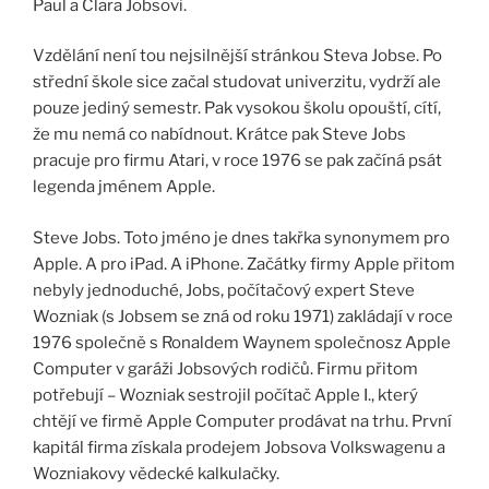
Paul a Clara Jobsovi.
Vzdělání není tou nejsilnější stránkou Steva Jobse. Po
střední škole sice začal studovat univerzitu, vydrží ale
pouze jediný semestr. Pak vysokou školu opouští, cítí,
že mu nemá co nabídnout. Krátce pak Steve Jobs
pracuje pro firmu Atari, v roce 1976 se pak začíná psát
legenda jménem Apple.
Steve Jobs. Toto jméno je dnes takřka synonymem pro
Apple. A pro iPad. A iPhone. Začátky firmy Apple přitom
nebyly jednoduché, Jobs, počítačový expert Steve
Wozniak (s Jobsem se zná od roku 1971) zakládají v roce
1976 společně s Ronaldem Waynem společnosz Apple
Computer v garáži Jobsových rodičů. Firmu přitom
potřebují – Wozniak sestrojil počítač Apple I., který
chtějí ve firmě Apple Computer prodávat na trhu. První
kapitál firma získala prodejem Jobsova Volkswagenu a
Wozniakovy vědecké kalkulačky.