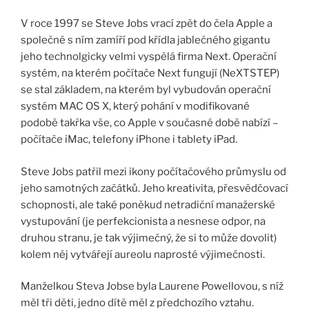
V roce 1997 se Steve Jobs vrací zpět do čela Apple a
společně s ním zamíří pod křídla jablečného gigantu
jeho technolgicky velmi vyspělá firma Next. Operační
systém, na kterém počítače Next fungují (NeXTSTEP)
se stal základem, na kterém byl vybudován operační
systém MAC OS X, který pohání v modifikované
podobě takřka vše, co Apple v současné době nabízí –
počítače iMac, telefony iPhone i tablety iPad.
Steve Jobs patřil mezi ikony počítačového průmyslu od
jeho samotných začátků. Jeho kreativita, přesvědčovací
schopnosti, ale také poněkud netradiční manažerské
vystupování (je perfekcionista a nesnese odpor, na
druhou stranu, je tak výjimečný, že si to může dovolit)
kolem něj vytvářejí aureolu naprosté výjimečnosti.
Manželkou Steva Jobse byla Laurene Powellovou, s níž
měl tři děti, jedno dítě měl z předchozího vztahu.