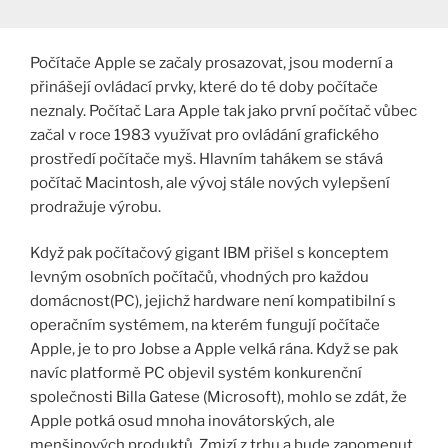
Počítače Apple se začaly prosazovat, jsou moderní a
přinášejí ovládací prvky, které do té doby počítače
neznaly. Počítač Lara Apple tak jako první počítač vůbec
začal v roce 1983 využívat pro ovládání grafického
prostředí počítače myš. Hlavním tahákem se stává
počítač Macintosh, ale vývoj stále nových vylepšení
prodražuje výrobu.
Když pak počítačový gigant IBM přišel s konceptem
levným osobních počítačů, vhodných pro každou
domácnost(PC), jejichž hardware není kompatibilní s
operačním systémem, na kterém fungují počítače
Apple, je to pro Jobse a Apple velká rána. Když se pak
navíc platformě PC objevil systém konkurenční
společnosti Billa Gatese (Microsoft), mohlo se zdát, že
Apple potká osud mnoha inovátorských, ale
menšinových produktů. Zmizí z trhu a bude zapomenut.