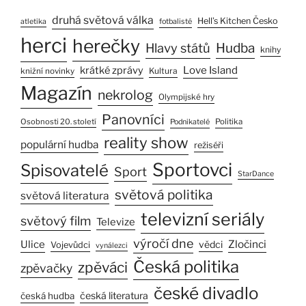
druhá světová válka
Hell’s Kitchen Česko
atletika
fotbalisté
herci
herečky
Hlavy států
Hudba
knihy
Love Island
krátké zprávy
Kultura
knižní novinky
Magazín
nekrolog
Olympijské hry
Panovníci
Osobnosti 20. století
Politika
Podnikatelé
reality show
populární hudba
režiséři
Sportovci
Spisovatelé
Sport
StarDance
světová politika
světová literatura
televizní seriály
světový film
Televize
výročí dne
Zločinci
Ulice
vědci
Vojevůdci
vynálezci
Česká politika
zpěváci
zpěvačky
české divadlo
česká literatura
česká hudba