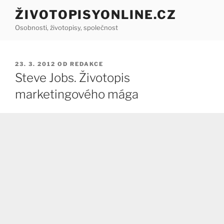
Přejít
ŽIVOTOPISYONLINE.CZ
k
Osobnosti, životopisy, společnost
obsahu
webu
PUBLIKOVÁNO
23. 3. 2012
OD
REDAKCE
Steve Jobs. Životopis
marketingového mága