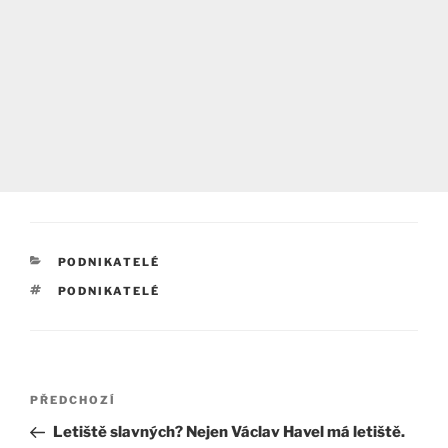
RUBRIKY
PODNIKATELÉ
ŠTÍTKY
PODNIKATELÉ
Navigace
Předchozí
PŘEDCHOZÍ
pro
příspěvek
Letiště slavných? Nejen Václav Havel má letiště.
příspěvek